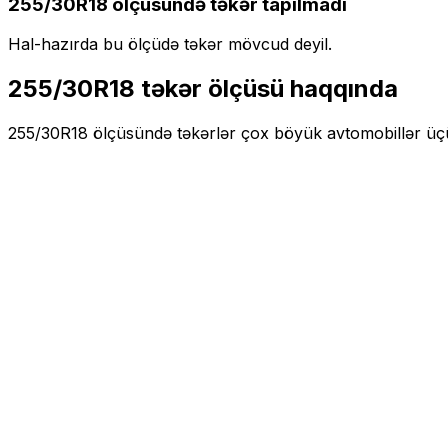
255/30R18
ölçüsündə təkər tapılmadı
Hal-hazırda bu ölçüdə təkər mövcud deyil.
255/30R18
təkər ölçüsü haqqında
255/30R18
ölçüsündə təkərlər
çox böyük
avtomobillər ü