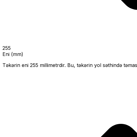
255
Eni (mm)
Təkərin eni
255
millimetrdir. Bu, təkərin yol səthində təmas