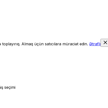
də toplayırıq. Almaq üçün satıcılara müraciət edin.
Ətraflı
iş seçimi