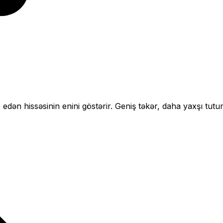
 edən hissəsinin enini göstərir.
Geniş təkər, daha yaxşı tutu