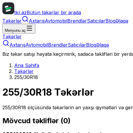
tkr.az
Bütün təkərlər bir arada
Təkərlər
Axtarış
Avtomobil
Brendlər
Satıcılar
Bloq
Əlaqə
Menyunu aç
Təkərlər
Axtarış
Avtomobil
Brendlər
Satıcılar
Bloq
Əlaqə
Biz təkər satışı həyata keçirmirik, sadəcə təklifləri bir yer
Ana Səhifə
Təkərlər
255/30R18
255/30R18
Təkərlər
255/30R18
ölçüsündə təkərlərin ən yaxşı qiymətləri və gen
Mövcud təkliflər (
0
)