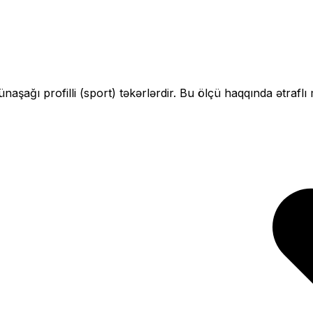
çün
aşağı profilli (sport)
təkərlərdir. Bu ölçü haqqında ətraflı