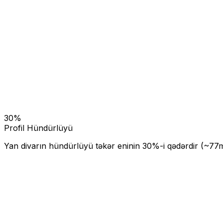
30
%
Profil Hündürlüyü
Yan divarın hündürlüyü təkər eninin
30
%-i qədərdir (~
77