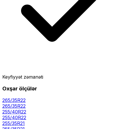
Keyfiyyət zəmanəti
Oxşar ölçülər
265/35R22
265
/
35
R
22
255/40R22
255
/
40
R
22
255/35R21
255
/
35
R
21