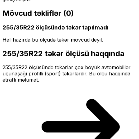
Mövcud təkliflər (
0
)
255/35R22
ölçüsündə təkər tapılmadı
Hal-hazırda bu ölçüdə təkər mövcud deyil.
255/35R22
təkər ölçüsü haqqında
255/35R22
ölçüsündə təkərlər
çox böyük
avtomobillər
üçün
aşağı profilli (sport)
təkərlərdir. Bu ölçü haqqında
ətraflı məlumat.