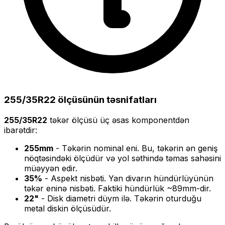
255/35R22
ölçüsünün təsnifatları
255/35R22
təkər ölçüsü üç əsas komponentdən
ibarətdir:
255
mm
- Təkərin nominal eni. Bu, təkərin ən geniş
nöqtəsindəki ölçüdür və yol səthində təmas sahəsini
müəyyən edir.
35
%
- Aspekt nisbəti. Yan divarın hündürlüyünün
təkər eninə nisbəti. Faktiki hündürlük ~
89
mm-dir.
22
"
- Disk diametri düym ilə. Təkərin oturduğu
metal diskin ölçüsüdür.