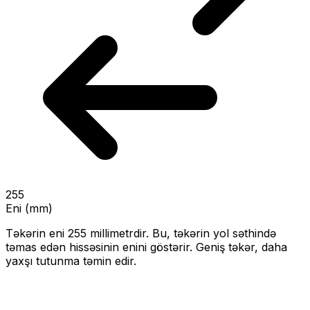
255
Eni (mm)
Təkərin eni
255
millimetrdir. Bu, təkərin yol səthində
təmas edən hissəsinin enini göstərir.
Geniş təkər, daha
yaxşı tutunma təmin edir.