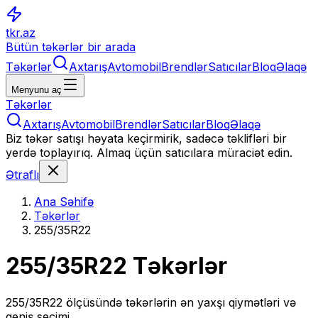
tkr.az
Bütün təkərlər bir arada
Təkərlər
Axtarış
Avtomobil
Brendlər
Satıcılar
Bloq
Əlaqə
Menyunu aç
Təkərlər
Axtarış
Avtomobil
Brendlər
Satıcılar
Bloq
Əlaqə
Biz təkər satışı həyata keçirmirik, sadəcə təklifləri bir
yerdə toplayırıq. Almaq üçün satıcılara müraciət edin.
Ətraflı
Ana Səhifə
Təkərlər
255/35R22
255/35R22
Təkərlər
255/35R22
ölçüsündə təkərlərin ən yaxşı qiymətləri və
geniş seçimi