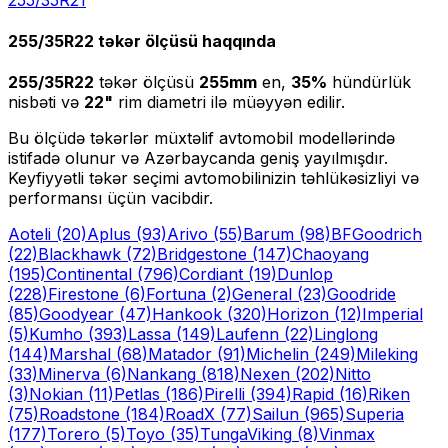
255/35R22
təkər ölçüsü haqqında
255/35R22
təkər ölçüsü
255
mm
en,
35
%
hündürlük
nisbəti və
22
"
rim diametri ilə müəyyən edilir.
Bu ölçüdə təkərlər müxtəlif avtomobil modellərində
istifadə olunur və Azərbaycanda geniş yayılmışdır.
Keyfiyyətli təkər seçimi avtomobilinizin təhlükəsizliyi və
performansı üçün vacibdir.
Aoteli
(20)
Aplus
(93)
Arivo
(55)
Barum
(98)
BFGoodrich
(22)
Blackhawk
(72)
Bridgestone
(147)
Chaoyang
(195)
Continental
(796)
Cordiant
(19)
Dunlop
(228)
Firestone
(6)
Fortuna
(2)
General
(23)
Goodride
(85)
Goodyear
(47)
Hankook
(320)
Horizon
(12)
Imperial
(5)
Kumho
(393)
Lassa
(149)
Laufenn
(22)
Linglong
(144)
Marshal
(68)
Matador
(91)
Michelin
(249)
Mileking
(33)
Minerva
(6)
Nankang
(818)
Nexen
(202)
Nitto
(3)
Nokian
(11)
Petlas
(186)
Pirelli
(394)
Rapid
(16)
Riken
(75)
Roadstone
(184)
RoadX
(77)
Sailun
(965)
Superia
(177)
Torero
(5)
Toyo
(35)
Tunga
Viking
(8)
Vinmax