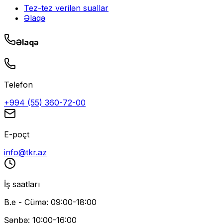
Tez-tez verilən suallar
Əlaqə
Əlaqə
Telefon
+994 (55) 360-72-00
E-poçt
info@tkr.az
İş saatları
B.e - Cümə: 09:00-18:00
Şənbə: 10:00-16:00