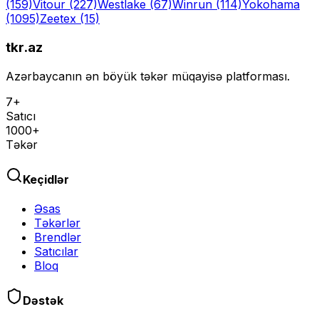
(159)
Vitour
(227)
Westlake
(67)
Winrun
(114)
Yokohama
(1095)
Zeetex
(15)
tkr.az
Azərbaycanın ən böyük təkər müqayisə platforması.
7+
Satıcı
1000+
Təkər
Keçidlər
Əsas
Təkərlər
Brendlər
Satıcılar
Bloq
Dəstək