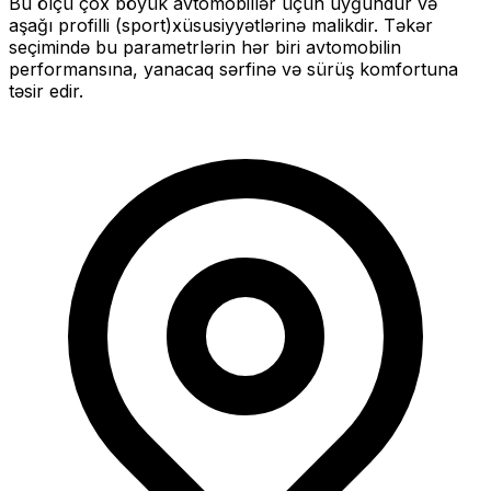
Bu ölçü
çox böyük
avtomobillər üçün uyğundur və
aşağı profilli (sport)
xüsusiyyətlərinə malikdir. Təkər
seçimində bu parametrlərin hər biri avtomobilin
performansına, yanacaq sərfinə və sürüş komfortuna
təsir edir.