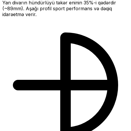
Yan divarın hündürlüyü təkər eninin
35
%-i qədərdir
(~
89
mm).
Aşağı profil sport performans və dəqiq
idarəetmə verir.