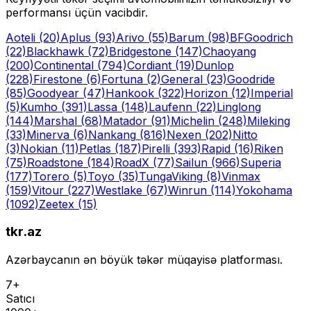
performansı üçün vacibdir.
Aoteli
(20)
Aplus
(93)
Arivo
(55)
Barum
(98)
BFGoodrich
(22)
Blackhawk
(72)
Bridgestone
(147)
Chaoyang
(200)
Continental
(794)
Cordiant
(19)
Dunlop
(228)
Firestone
(6)
Fortuna
(2)
General
(23)
Goodride
(85)
Goodyear
(47)
Hankook
(322)
Horizon
(12)
Imperial
(5)
Kumho
(391)
Lassa
(148)
Laufenn
(22)
Linglong
(144)
Marshal
(68)
Matador
(91)
Michelin
(248)
Mileking
(33)
Minerva
(6)
Nankang
(816)
Nexen
(202)
Nitto
(3)
Nokian
(11)
Petlas
(187)
Pirelli
(393)
Rapid
(16)
Riken
(75)
Roadstone
(184)
RoadX
(77)
Sailun
(966)
Superia
(177)
Torero
(5)
Toyo
(35)
Tunga
Viking
(8)
Vinmax
(159)
Vitour
(227)
Westlake
(67)
Winrun
(114)
Yokohama
(1092)
Zeetex
(15)
tkr.az
Azərbaycanın ən böyük təkər müqayisə platforması.
7+
Satıcı