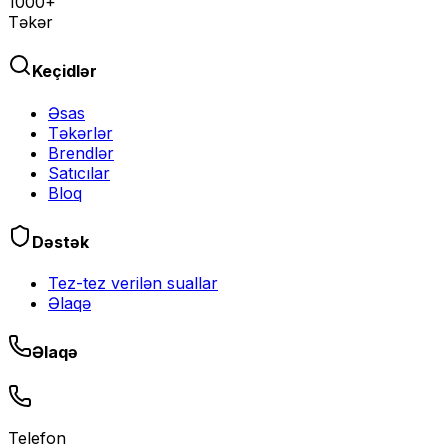
1000+
Təkər
Keçidlər
Əsas
Təkərlər
Brendlər
Satıcılar
Bloq
Dəstək
Tez-tez verilən suallar
Əlaqə
Əlaqə
Telefon