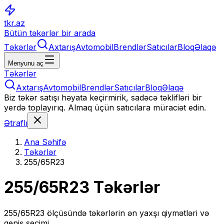
tkr.az
Bütün təkərlər bir arada
Təkərlər
Axtarış
Avtomobil
Brendlər
Satıcılar
Bloq
Əlaqə
Menyunu aç
Təkərlər
Axtarış
Avtomobil
Brendlər
Satıcılar
Bloq
Əlaqə
Biz təkər satışı həyata keçirmirik, sadəcə təklifləri bir
yerdə toplayırıq. Almaq üçün satıcılara müraciət edin.
Ətraflı
Ana Səhifə
Təkərlər
255/65R23
255/65R23
Təkərlər
255/65R23
ölçüsündə təkərlərin ən yaxşı qiymətləri və
geniş seçimi