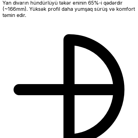
Yan divarın hündürlüyü təkər eninin
65
%-i qədərdir
(~
166
mm).
Yüksək profil daha yumşaq sürüş və komfort
təmin edir.