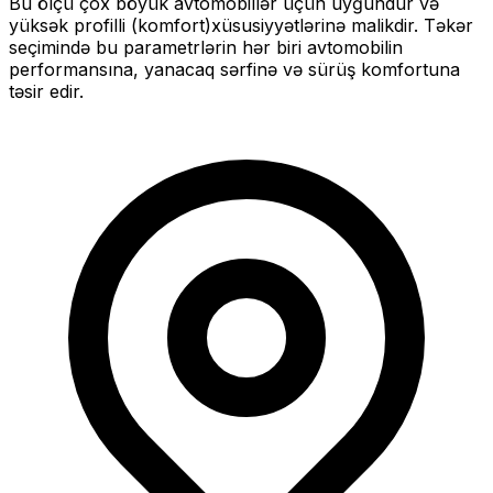
Bu ölçü
çox böyük
avtomobillər üçün uyğundur və
yüksək profilli (komfort)
xüsusiyyətlərinə malikdir. Təkər
seçimində bu parametrlərin hər biri avtomobilin
performansına, yanacaq sərfinə və sürüş komfortuna
təsir edir.