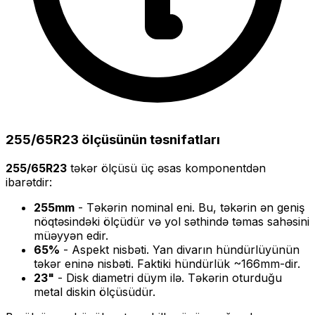
255/65R23
ölçüsünün təsnifatları
255/65R23
təkər ölçüsü üç əsas komponentdən
ibarətdir:
255
mm
- Təkərin nominal eni. Bu, təkərin ən geniş
nöqtəsindəki ölçüdür və yol səthində təmas sahəsini
müəyyən edir.
65
%
- Aspekt nisbəti. Yan divarın hündürlüyünün
təkər eninə nisbəti. Faktiki hündürlük ~
166
mm-dir.
23
"
- Disk diametri düym ilə. Təkərin oturduğu
metal diskin ölçüsüdür.