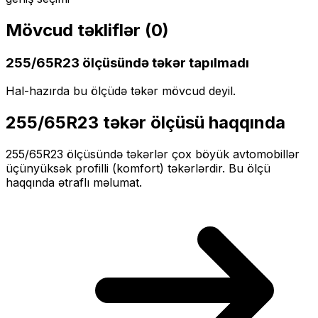
Mövcud təkliflər (
0
)
255/65R23
ölçüsündə təkər tapılmadı
Hal-hazırda bu ölçüdə təkər mövcud deyil.
255/65R23
təkər ölçüsü haqqında
255/65R23
ölçüsündə təkərlər
çox böyük
avtomobillər
üçün
yüksək profilli (komfort)
təkərlərdir. Bu ölçü
haqqında ətraflı məlumat.