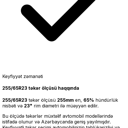
Keyfiyyət zəmanəti
255/65R23
təkər ölçüsü haqqında
255/65R23
təkər ölçüsü
255
mm
en,
65
%
hündürlük
nisbəti və
23
"
rim diametri ilə müəyyən edilir.
Bu ölçüdə təkərlər müxtəlif avtomobil modellərində
istifadə olunur və Azərbaycanda geniş yayılmışdır.
Keyfiyyətli təkər seçimi avtomobilinizin təhlükəsizliyi və