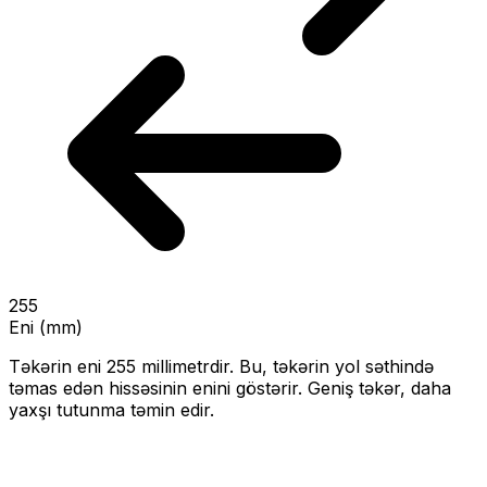
255
Eni (mm)
Təkərin eni
255
millimetrdir. Bu, təkərin yol səthində
təmas edən hissəsinin enini göstərir.
Geniş təkər, daha
yaxşı tutunma təmin edir.