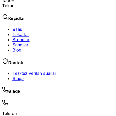
1000+
Təkər
Keçidlər
Əsas
Təkərlər
Brendlər
Satıcılar
Bloq
Dəstək
Tez-tez verilən suallar
Əlaqə
Əlaqə
Telefon