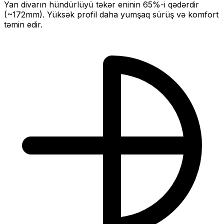
Yan divarın hündürlüyü təkər eninin
65
%-i qədərdir
(~
172
mm).
Yüksək profil daha yumşaq sürüş və komfort
təmin edir.