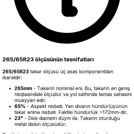
265/65R23
ölçüsünün təsnifatları
265/65R23
təkər ölçüsü üç əsas komponentdən
ibarətdir:
265
mm
- Təkərin nominal eni. Bu, təkərin ən geniş
nöqtəsindəki ölçüdür və yol səthində təmas sahəsini
müəyyən edir.
65
%
- Aspekt nisbəti. Yan divarın hündürlüyünün
təkər eninə nisbəti. Faktiki hündürlük ~
172
mm-dir.
23
"
- Disk diametri düym ilə. Təkərin oturduğu
metal diskin ölçüsüdür.