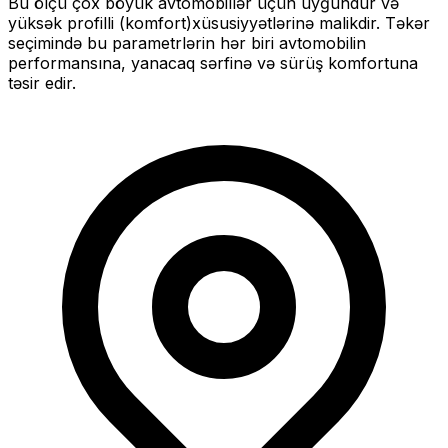
Bu ölçü
çox böyük
avtomobillər üçün uyğundur və
yüksək profilli (komfort)
xüsusiyyətlərinə malikdir. Təkər
seçimində bu parametrlərin hər biri avtomobilin
performansına, yanacaq sərfinə və sürüş komfortuna
təsir edir.