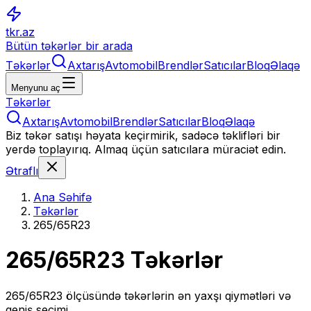
tkr.az
Bütün təkərlər bir arada
Təkərlər
Axtarış
Avtomobil
Brendlər
Satıcılar
Bloq
Əlaqə
Menyunu aç
Təkərlər
Axtarış
Avtomobil
Brendlər
Satıcılar
Bloq
Əlaqə
Biz təkər satışı həyata keçirmirik, sadəcə təklifləri bir
yerdə toplayırıq. Almaq üçün satıcılara müraciət edin.
Ətraflı
Ana Səhifə
Təkərlər
265/65R23
265/65R23
Təkərlər
265/65R23
ölçüsündə təkərlərin ən yaxşı qiymətləri və
geniş seçimi