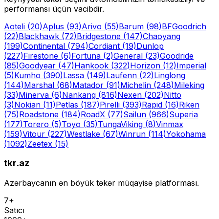
performansı üçün vacibdir.
Aoteli
(20)
Aplus
(93)
Arivo
(55)
Barum
(98)
BFGoodrich
(22)
Blackhawk
(72)
Bridgestone
(147)
Chaoyang
(199)
Continental
(794)
Cordiant
(19)
Dunlop
(227)
Firestone
(6)
Fortuna
(2)
General
(23)
Goodride
(85)
Goodyear
(47)
Hankook
(322)
Horizon
(12)
Imperial
(5)
Kumho
(390)
Lassa
(149)
Laufenn
(22)
Linglong
(144)
Marshal
(68)
Matador
(91)
Michelin
(248)
Mileking
(33)
Minerva
(6)
Nankang
(816)
Nexen
(202)
Nitto
(3)
Nokian
(11)
Petlas
(187)
Pirelli
(393)
Rapid
(16)
Riken
(75)
Roadstone
(184)
RoadX
(77)
Sailun
(966)
Superia
(177)
Torero
(5)
Toyo
(35)
Tunga
Viking
(8)
Vinmax
(159)
Vitour
(227)
Westlake
(67)
Winrun
(114)
Yokohama
(1092)
Zeetex
(15)
tkr.az
Azərbaycanın ən böyük təkər müqayisə platforması.
7+
Satıcı