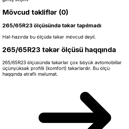
Mövcud təkliflər (
0
)
265/65R23
ölçüsündə təkər tapılmadı
Hal-hazırda bu ölçüdə təkər mövcud deyil.
265/65R23
təkər ölçüsü haqqında
265/65R23
ölçüsündə təkərlər
çox böyük
avtomobillər
üçün
yüksək profilli (komfort)
təkərlərdir. Bu ölçü
haqqında ətraflı məlumat.