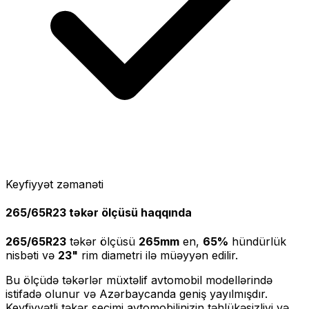
Keyfiyyət zəmanəti
265/65R23
təkər ölçüsü haqqında
265/65R23
təkər ölçüsü
265
mm
en,
65
%
hündürlük
nisbəti və
23
"
rim diametri ilə müəyyən edilir.
Bu ölçüdə təkərlər müxtəlif avtomobil modellərində
istifadə olunur və Azərbaycanda geniş yayılmışdır.
Keyfiyyətli təkər seçimi avtomobilinizin təhlükəsizliyi və