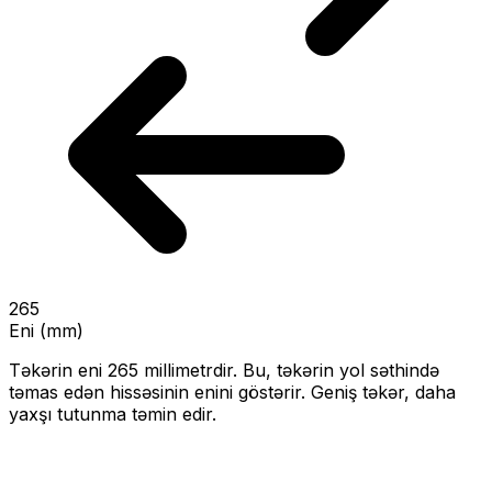
265
Eni (mm)
Təkərin eni
265
millimetrdir. Bu, təkərin yol səthində
təmas edən hissəsinin enini göstərir.
Geniş təkər, daha
yaxşı tutunma təmin edir.