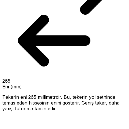
265
Eni (mm)
Təkərin eni
265
millimetrdir. Bu, təkərin yol səthində
təmas edən hissəsinin enini göstərir.
Geniş təkər, daha
yaxşı tutunma təmin edir.