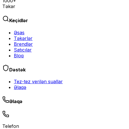
1000+
Təkər
Keçidlər
Əsas
Təkərlər
Brendlər
Satıcılar
Bloq
Dəstək
Tez-tez verilən suallar
Əlaqə
Əlaqə
Telefon