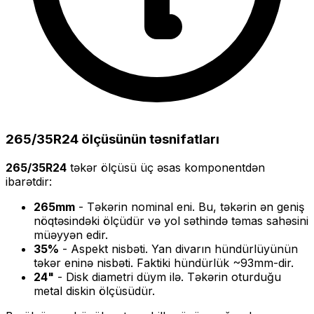
265/35R24
ölçüsünün təsnifatları
265/35R24
təkər ölçüsü üç əsas komponentdən
ibarətdir:
265
mm
- Təkərin nominal eni. Bu, təkərin ən geniş
nöqtəsindəki ölçüdür və yol səthində təmas sahəsini
müəyyən edir.
35
%
- Aspekt nisbəti. Yan divarın hündürlüyünün
təkər eninə nisbəti. Faktiki hündürlük ~
93
mm-dir.
24
"
- Disk diametri düym ilə. Təkərin oturduğu
metal diskin ölçüsüdür.