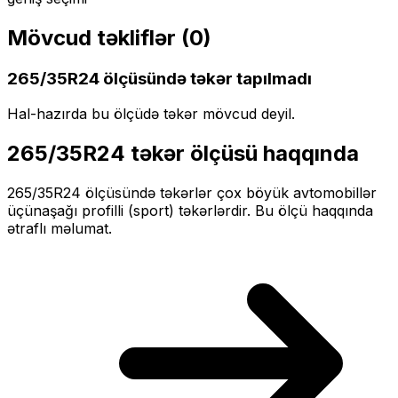
Mövcud təkliflər (
0
)
265/35R24
ölçüsündə təkər tapılmadı
Hal-hazırda bu ölçüdə təkər mövcud deyil.
265/35R24
təkər ölçüsü haqqında
265/35R24
ölçüsündə təkərlər
çox böyük
avtomobillər
üçün
aşağı profilli (sport)
təkərlərdir. Bu ölçü haqqında
ətraflı məlumat.