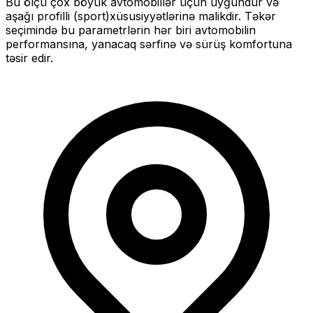
Bu ölçü
çox böyük
avtomobillər üçün uyğundur və
aşağı profilli (sport)
xüsusiyyətlərinə malikdir. Təkər
seçimində bu parametrlərin hər biri avtomobilin
performansına, yanacaq sərfinə və sürüş komfortuna
təsir edir.