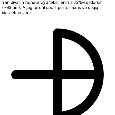
Yan divarın hündürlüyü təkər eninin
35
%-i qədərdir
(~
93
mm).
Aşağı profil sport performans və dəqiq
idarəetmə verir.