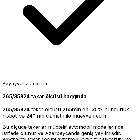
Keyfiyyət zəmanəti
265/35R24
təkər ölçüsü haqqında
265/35R24
təkər ölçüsü
265
mm
en,
35
%
hündürlük
nisbəti və
24
"
rim diametri ilə müəyyən edilir.
Bu ölçüdə təkərlər müxtəlif avtomobil modellərində
istifadə olunur və Azərbaycanda geniş yayılmışdır.
Keyfiyyətli təkər seçimi avtomobilinizin təhlükəsizliyi və