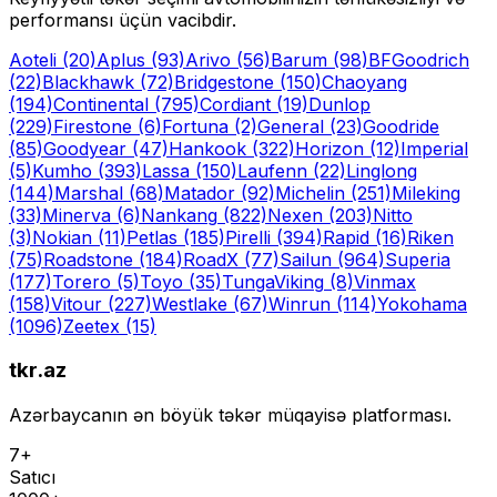
performansı üçün vacibdir.
Aoteli
(20)
Aplus
(93)
Arivo
(56)
Barum
(98)
BFGoodrich
(22)
Blackhawk
(72)
Bridgestone
(150)
Chaoyang
(194)
Continental
(795)
Cordiant
(19)
Dunlop
(229)
Firestone
(6)
Fortuna
(2)
General
(23)
Goodride
(85)
Goodyear
(47)
Hankook
(322)
Horizon
(12)
Imperial
(5)
Kumho
(393)
Lassa
(150)
Laufenn
(22)
Linglong
(144)
Marshal
(68)
Matador
(92)
Michelin
(251)
Mileking
(33)
Minerva
(6)
Nankang
(822)
Nexen
(203)
Nitto
(3)
Nokian
(11)
Petlas
(185)
Pirelli
(394)
Rapid
(16)
Riken
(75)
Roadstone
(184)
RoadX
(77)
Sailun
(964)
Superia
(177)
Torero
(5)
Toyo
(35)
Tunga
Viking
(8)
Vinmax
(158)
Vitour
(227)
Westlake
(67)
Winrun
(114)
Yokohama
(1096)
Zeetex
(15)
tkr.az
Azərbaycanın ən böyük təkər müqayisə platforması.
7+
Satıcı