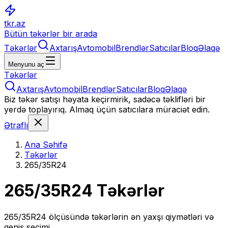
tkr.az
Bütün təkərlər bir arada
Təkərlər
Axtarış
Avtomobil
Brendlər
Satıcılar
Bloq
Əlaqə
Menyunu aç
Təkərlər
Axtarış
Avtomobil
Brendlər
Satıcılar
Bloq
Əlaqə
Biz təkər satışı həyata keçirmirik, sadəcə təklifləri bir
yerdə toplayırıq. Almaq üçün satıcılara müraciət edin.
Ətraflı
Ana Səhifə
Təkərlər
265/35R24
265/35R24
Təkərlər
265/35R24
ölçüsündə təkərlərin ən yaxşı qiymətləri və
geniş seçimi