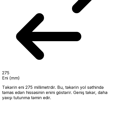
275
Eni (mm)
Təkərin eni
275
millimetrdir. Bu, təkərin yol səthində
təmas edən hissəsinin enini göstərir.
Geniş təkər, daha
yaxşı tutunma təmin edir.