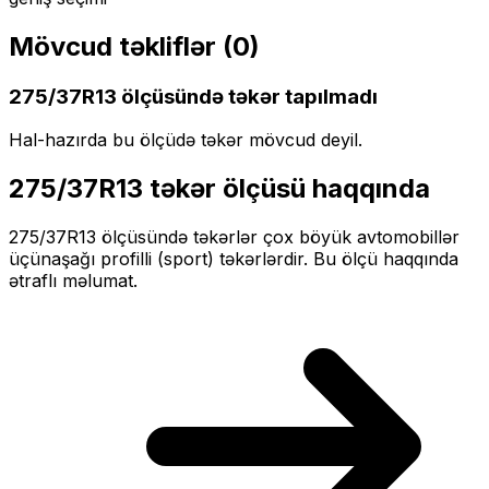
Mövcud təkliflər (
0
)
275/37R13
ölçüsündə təkər tapılmadı
Hal-hazırda bu ölçüdə təkər mövcud deyil.
275/37R13
təkər ölçüsü haqqında
275/37R13
ölçüsündə təkərlər
çox böyük
avtomobillər
üçün
aşağı profilli (sport)
təkərlərdir. Bu ölçü haqqında
ətraflı məlumat.