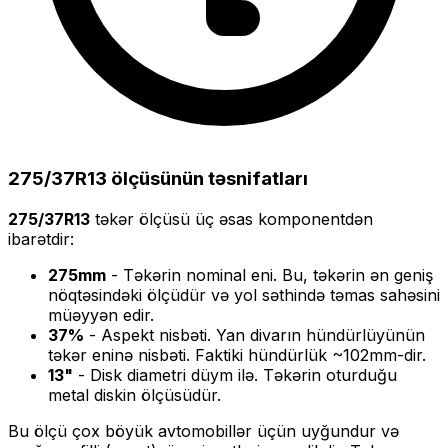
275/37R13
ölçüsünün təsnifatları
275/37R13
təkər ölçüsü üç əsas komponentdən
ibarətdir:
275
mm
- Təkərin nominal eni. Bu, təkərin ən geniş
nöqtəsindəki ölçüdür və yol səthində təmas sahəsini
müəyyən edir.
37
%
- Aspekt nisbəti. Yan divarın hündürlüyünün
təkər eninə nisbəti. Faktiki hündürlük ~
102
mm-dir.
13
"
- Disk diametri düym ilə. Təkərin oturduğu
metal diskin ölçüsüdür.
Bu ölçü
çox böyük
avtomobillər üçün uyğundur və