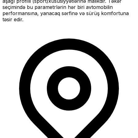
aşağı profilli (sport)
xüsusiyyətlərinə malikdir. Təkər
seçimində bu parametrlərin hər biri avtomobilin
performansına, yanacaq sərfinə və sürüş komfortuna
təsir edir.