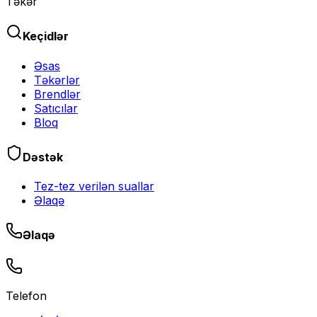
Təkər
Keçidlər
Əsas
Təkərlər
Brendlər
Satıcılar
Bloq
Dəstək
Tez-tez verilən suallar
Əlaqə
Əlaqə
Telefon