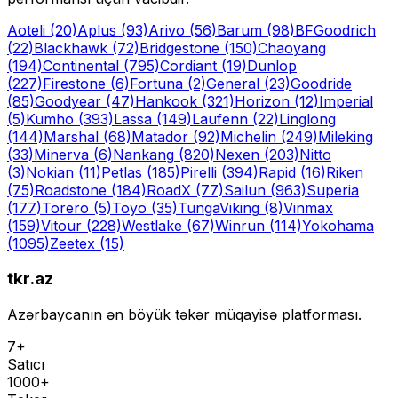
Aoteli
(20)
Aplus
(93)
Arivo
(56)
Barum
(98)
BFGoodrich
(22)
Blackhawk
(72)
Bridgestone
(150)
Chaoyang
(194)
Continental
(795)
Cordiant
(19)
Dunlop
(227)
Firestone
(6)
Fortuna
(2)
General
(23)
Goodride
(85)
Goodyear
(47)
Hankook
(321)
Horizon
(12)
Imperial
(5)
Kumho
(393)
Lassa
(149)
Laufenn
(22)
Linglong
(144)
Marshal
(68)
Matador
(92)
Michelin
(249)
Mileking
(33)
Minerva
(6)
Nankang
(820)
Nexen
(203)
Nitto
(3)
Nokian
(11)
Petlas
(185)
Pirelli
(394)
Rapid
(16)
Riken
(75)
Roadstone
(184)
RoadX
(77)
Sailun
(963)
Superia
(177)
Torero
(5)
Toyo
(35)
Tunga
Viking
(8)
Vinmax
(159)
Vitour
(228)
Westlake
(67)
Winrun
(114)
Yokohama
(1095)
Zeetex
(15)
tkr.az
Azərbaycanın ən böyük təkər müqayisə platforması.
7+
Satıcı
1000+