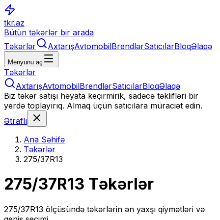
tkr.az
Bütün təkərlər bir arada
Təkərlər
Axtarış
Avtomobil
Brendlər
Satıcılar
Bloq
Əlaqə
Menyunu aç
Təkərlər
Axtarış
Avtomobil
Brendlər
Satıcılar
Bloq
Əlaqə
Biz təkər satışı həyata keçirmirik, sadəcə təklifləri bir
yerdə toplayırıq. Almaq üçün satıcılara müraciət edin.
Ətraflı
Ana Səhifə
Təkərlər
275/37R13
275/37R13
Təkərlər
275/37R13
ölçüsündə təkərlərin ən yaxşı qiymətləri və
geniş seçimi