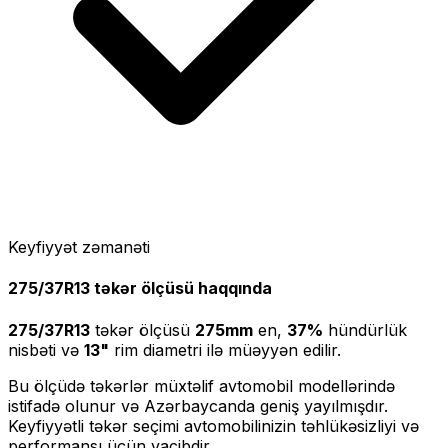
Keyfiyyət zəmanəti
275/37R13
təkər ölçüsü haqqında
275/37R13
təkər ölçüsü
275
mm
en,
37
%
hündürlük
nisbəti və
13
"
rim diametri ilə müəyyən edilir.
Bu ölçüdə təkərlər müxtəlif avtomobil modellərində
istifadə olunur və Azərbaycanda geniş yayılmışdır.
Keyfiyyətli təkər seçimi avtomobilinizin təhlükəsizliyi və
performansı üçün vacibdir.