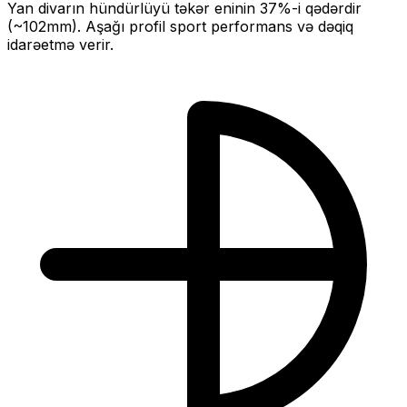
Yan divarın hündürlüyü təkər eninin
37
%-i qədərdir
(~
102
mm).
Aşağı profil sport performans və dəqiq
idarəetmə verir.