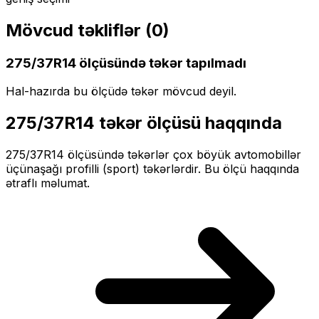
Mövcud təkliflər (
0
)
275/37R14
ölçüsündə təkər tapılmadı
Hal-hazırda bu ölçüdə təkər mövcud deyil.
275/37R14
təkər ölçüsü haqqında
275/37R14
ölçüsündə təkərlər
çox böyük
avtomobillər
üçün
aşağı profilli (sport)
təkərlərdir. Bu ölçü haqqında
ətraflı məlumat.