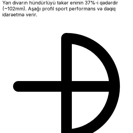
Yan divarın hündürlüyü təkər eninin
37
%-i qədərdir
(~
102
mm).
Aşağı profil sport performans və dəqiq
idarəetmə verir.