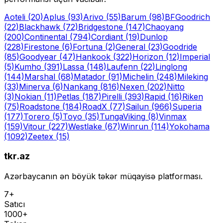
Aoteli
(20)
Aplus
(93)
Arivo
(55)
Barum
(98)
BFGoodrich
(22)
Blackhawk
(72)
Bridgestone
(147)
Chaoyang
(200)
Continental
(794)
Cordiant
(19)
Dunlop
(228)
Firestone
(6)
Fortuna
(2)
General
(23)
Goodride
(85)
Goodyear
(47)
Hankook
(322)
Horizon
(12)
Imperial
(5)
Kumho
(391)
Lassa
(148)
Laufenn
(22)
Linglong
(144)
Marshal
(68)
Matador
(91)
Michelin
(248)
Mileking
(33)
Minerva
(6)
Nankang
(816)
Nexen
(202)
Nitto
(3)
Nokian
(11)
Petlas
(187)
Pirelli
(393)
Rapid
(16)
Riken
(75)
Roadstone
(184)
RoadX
(77)
Sailun
(966)
Superia
(177)
Torero
(5)
Toyo
(35)
Tunga
Viking
(8)
Vinmax
(159)
Vitour
(227)
Westlake
(67)
Winrun
(114)
Yokohama
(1092)
Zeetex
(15)
tkr.az
Azərbaycanın ən böyük təkər müqayisə platforması.
7+
Satıcı
1000+