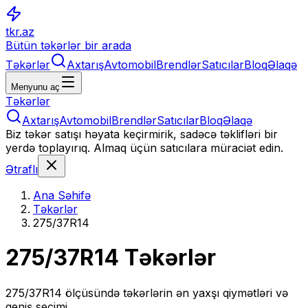
tkr.az
Bütün təkərlər bir arada
Təkərlər
Axtarış
Avtomobil
Brendlər
Satıcılar
Bloq
Əlaqə
Menyunu aç
Təkərlər
Axtarış
Avtomobil
Brendlər
Satıcılar
Bloq
Əlaqə
Biz təkər satışı həyata keçirmirik, sadəcə təklifləri bir
yerdə toplayırıq. Almaq üçün satıcılara müraciət edin.
Ətraflı
Ana Səhifə
Təkərlər
275/37R14
275/37R14
Təkərlər
275/37R14
ölçüsündə təkərlərin ən yaxşı qiymətləri və
geniş seçimi