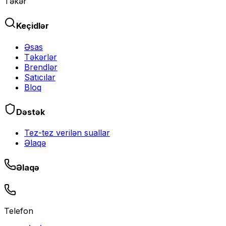
Təkər
Keçidlər
Əsas
Təkərlər
Brendlər
Satıcılar
Bloq
Dəstək
Tez-tez verilən suallar
Əlaqə
Əlaqə
Telefon