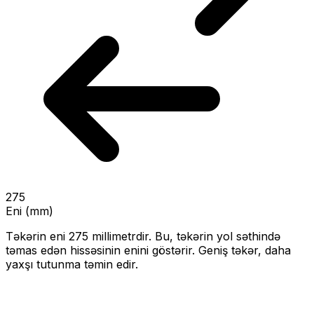
275
Eni (mm)
Təkərin eni
275
millimetrdir. Bu, təkərin yol səthində
təmas edən hissəsinin enini göstərir.
Geniş təkər, daha
yaxşı tutunma təmin edir.