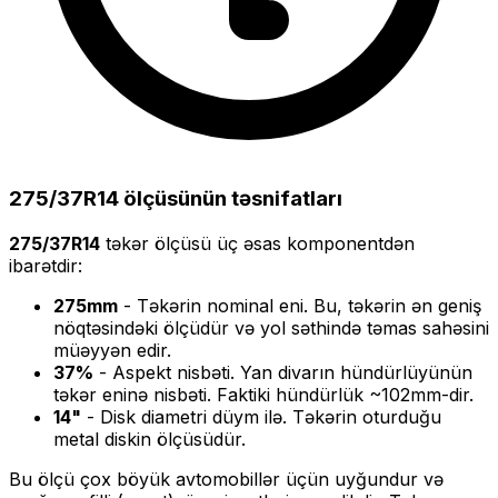
275/37R14
ölçüsünün təsnifatları
275/37R14
təkər ölçüsü üç əsas komponentdən
ibarətdir:
275
mm
- Təkərin nominal eni. Bu, təkərin ən geniş
nöqtəsindəki ölçüdür və yol səthində təmas sahəsini
müəyyən edir.
37
%
- Aspekt nisbəti. Yan divarın hündürlüyünün
təkər eninə nisbəti. Faktiki hündürlük ~
102
mm-dir.
14
"
- Disk diametri düym ilə. Təkərin oturduğu
metal diskin ölçüsüdür.
Bu ölçü
çox böyük
avtomobillər üçün uyğundur və