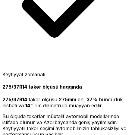
Keyfiyyət zəmanəti
275/37R14
təkər ölçüsü haqqında
275/37R14
təkər ölçüsü
275
mm
en,
37
%
hündürlük
nisbəti və
14
"
rim diametri ilə müəyyən edilir.
Bu ölçüdə təkərlər müxtəlif avtomobil modellərində
istifadə olunur və Azərbaycanda geniş yayılmışdır.
Keyfiyyətli təkər seçimi avtomobilinizin təhlükəsizliyi və
performansı üçün vacibdir.