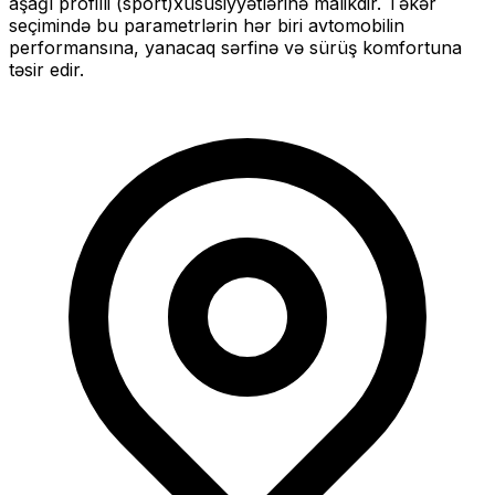
aşağı profilli (sport)
xüsusiyyətlərinə malikdir. Təkər
seçimində bu parametrlərin hər biri avtomobilin
performansına, yanacaq sərfinə və sürüş komfortuna
təsir edir.