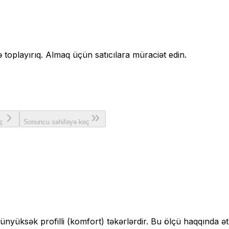
də toplayırıq. Almaq üçün satıcılara müraciət edin.
ç
Sonuncu səhifəyə keç
çün
yüksək profilli (komfort)
təkərlərdir. Bu ölçü haqqında ət