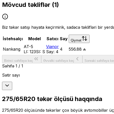
Mövcud təkliflər (
1
)
Biz təkər satışı həyata keçirmirik, sadəcə təklifləri bir yer
İstehsalçı
Model
Satıcı
Say
Qiymət
AT-5
Vianor
Nankang
4
556.88 ₼
LI:
123
SI:
S
Say:
4
Birinci səhifəyə keç
Əvvəlki səhifəyə keç
Sonraki səhifəyə ke
Səhifə
1
/
1
Sətir sayı
275/65R20
təkər ölçüsü haqqında
275/65R20
ölçüsündə təkərlər
çox böyük
avtomobillər ü