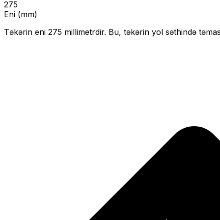
275
Eni (mm)
Təkərin eni
275
millimetrdir. Bu, təkərin yol səthində təmas