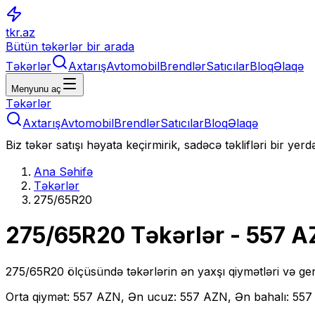
tkr.az
Bütün təkərlər bir arada
Təkərlər
Axtarış
Avtomobil
Brendlər
Satıcılar
Bloq
Əlaqə
Menyunu aç
Təkərlər
Axtarış
Avtomobil
Brendlər
Satıcılar
Bloq
Əlaqə
Biz təkər satışı həyata keçirmirik, sadəcə təklifləri bir yer
Ana Səhifə
Təkərlər
275/65R20
275/65R20
Təkərlər
- 557 A
275/65R20
ölçüsündə təkərlərin ən yaxşı qiymətləri və gen
Orta qiymət: 557 AZN, Ən ucuz: 557 AZN, Ən bahalı: 55