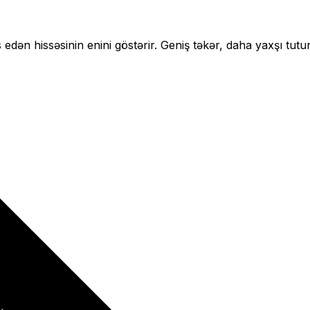
 edən hissəsinin enini göstərir.
Geniş təkər, daha yaxşı tutu