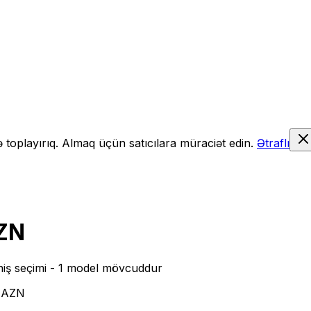
də toplayırıq. Almaq üçün satıcılara müraciət edin.
Ətraflı
ZN
iş seçimi
- 1 model mövcuddur
7 AZN