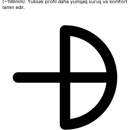
(~
198
mm).
Yüksək profil daha yumşaq sürüş və komfort
təmin edir.