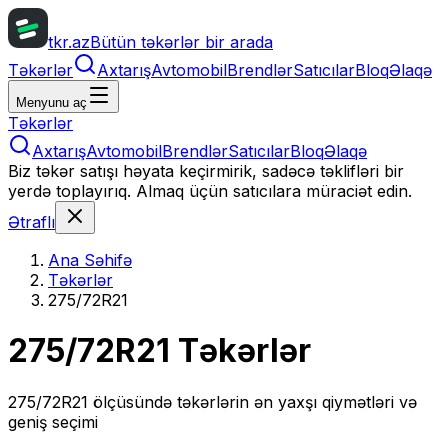
tkr.az
Bütün təkərlər bir arada
Təkərlər
Axtarış
Avtomobil
Brendlər
Satıcılar
Bloq
Əlaqə
Menyunu aç
Təkərlər
Axtarış
Avtomobil
Brendlər
Satıcılar
Bloq
Əlaqə
Biz təkər satışı həyata keçirmirik, sadəcə təklifləri bir
yerdə toplayırıq. Almaq üçün satıcılara müraciət edin.
Ətraflı
Ana Səhifə
Təkərlər
275/72R21
275/72R21
Təkərlər
275/72R21
ölçüsündə təkərlərin ən yaxşı qiymətləri və
geniş seçimi