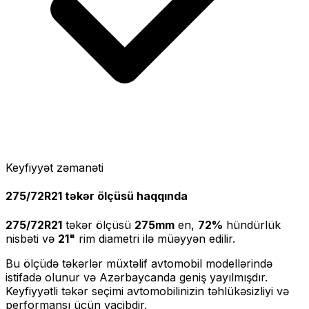
Keyfiyyət zəmanəti
275/72R21
təkər ölçüsü haqqında
275/72R21
təkər ölçüsü
275
mm
en,
72
%
hündürlük
nisbəti və
21
"
rim diametri ilə müəyyən edilir.
Bu ölçüdə təkərlər müxtəlif avtomobil modellərində
istifadə olunur və Azərbaycanda geniş yayılmışdır.
Keyfiyyətli təkər seçimi avtomobilinizin təhlükəsizliyi və
performansı üçün vacibdir.