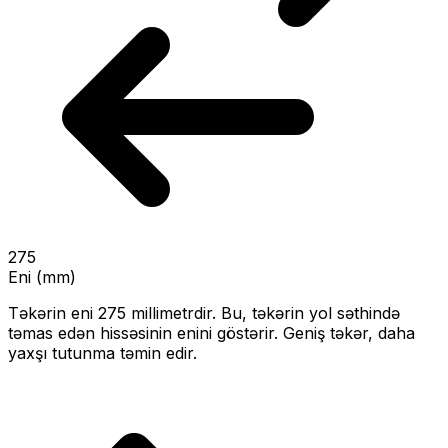
275
Eni (mm)
Təkərin eni
275
millimetrdir. Bu, təkərin yol səthində
təmas edən hissəsinin enini göstərir.
Geniş təkər, daha
yaxşı tutunma təmin edir.