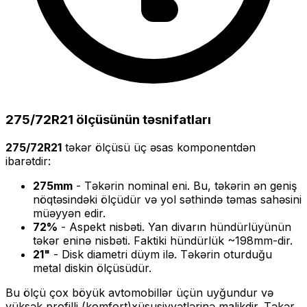
275/72R21
ölçüsünün təsnifatları
275/72R21
təkər ölçüsü üç əsas komponentdən
ibarətdir:
275
mm
- Təkərin nominal eni. Bu, təkərin ən geniş
nöqtəsindəki ölçüdür və yol səthində təmas sahəsini
müəyyən edir.
72
%
- Aspekt nisbəti. Yan divarın hündürlüyünün
təkər eninə nisbəti. Faktiki hündürlük ~
198
mm-dir.
21
"
- Disk diametri düym ilə. Təkərin oturduğu
metal diskin ölçüsüdür.
Bu ölçü
çox böyük
avtomobillər üçün uyğundur və
yüksək profilli (komfort)
xüsusiyyətlərinə malikdir. Təkər