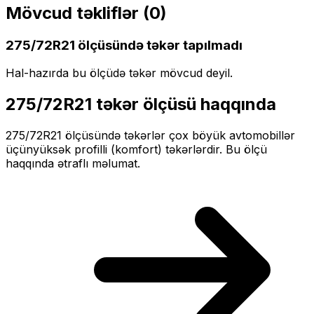
Mövcud təkliflər (
0
)
275/72R21
ölçüsündə təkər tapılmadı
Hal-hazırda bu ölçüdə təkər mövcud deyil.
275/72R21
təkər ölçüsü haqqında
275/72R21
ölçüsündə təkərlər
çox böyük
avtomobillər
üçün
yüksək profilli (komfort)
təkərlərdir. Bu ölçü
haqqında ətraflı məlumat.