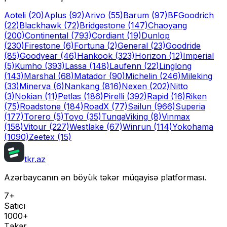
Aoteli
(20)
Aplus
(92)
Arivo
(55)
Barum
(97)
BFGoodrich
(22)
Blackhawk
(72)
Bridgestone
(147)
Chaoyang
(200)
Continental
(793)
Cordiant
(19)
Dunlop
(230)
Firestone
(6)
Fortuna
(2)
General
(23)
Goodride
(85)
Goodyear
(46)
Hankook
(323)
Horizon
(12)
Imperial
(5)
Kumho
(393)
Lassa
(148)
Laufenn
(22)
Linglong
(143)
Marshal
(68)
Matador
(90)
Michelin
(246)
Mileking
(33)
Minerva
(6)
Nankang
(816)
Nexen
(202)
Nitto
(3)
Nokian
(11)
Petlas
(186)
Pirelli
(392)
Rapid
(16)
Riken
(75)
Roadstone
(184)
RoadX
(77)
Sailun
(966)
Superia
(177)
Torero
(5)
Toyo
(35)
Tunga
Viking
(8)
Vinmax
(158)
Vitour
(227)
Westlake
(67)
Winrun
(114)
Yokohama
(1090)
Zeetex
(15)
tkr.az
Azərbaycanın ən böyük təkər müqayisə platforması.
7+
Satıcı
1000+
Təkər