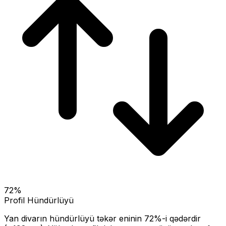
72
%
Profil Hündürlüyü
Yan divarın hündürlüyü təkər eninin
72
%-i qədərdir