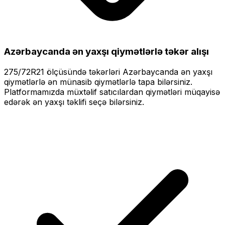
Azərbaycanda ən yaxşı qiymətlərlə
təkər alışı
275/72R21
ölçüsündə təkərləri
Azərbaycanda ən yaxşı
qiymətlərlə
ən münasib qiymətlərlə tapa bilərsiniz.
Platformamızda müxtəlif satıcılardan qiymətləri müqayisə
edərək ən yaxşı təklifi seçə bilərsiniz.