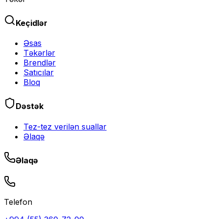
Keçidlər
Əsas
Təkərlər
Brendlər
Satıcılar
Bloq
Dəstək
Tez-tez verilən suallar
Əlaqə
Əlaqə
Telefon