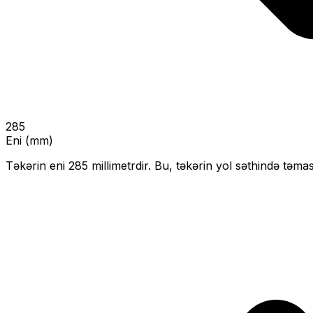
285
Eni (mm)
Təkərin eni
285
millimetrdir. Bu, təkərin yol səthində təmas