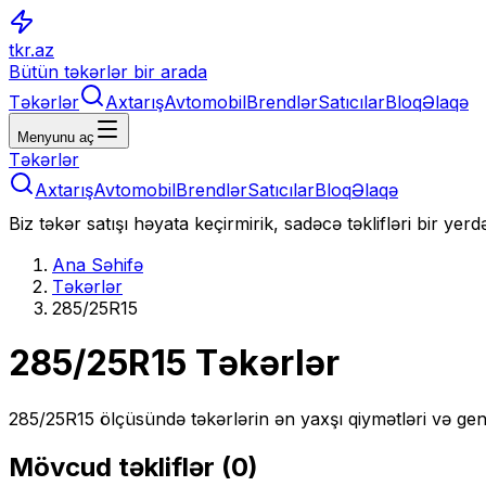
tkr.az
Bütün təkərlər bir arada
Təkərlər
Axtarış
Avtomobil
Brendlər
Satıcılar
Bloq
Əlaqə
Menyunu aç
Təkərlər
Axtarış
Avtomobil
Brendlər
Satıcılar
Bloq
Əlaqə
Biz təkər satışı həyata keçirmirik, sadəcə təklifləri bir yer
Ana Səhifə
Təkərlər
285/25R15
285/25R15
Təkərlər
285/25R15
ölçüsündə təkərlərin ən yaxşı qiymətləri və gen
Mövcud təkliflər (
0
)