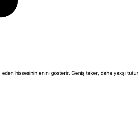
 edən hissəsinin enini göstərir.
Geniş təkər, daha yaxşı tutu