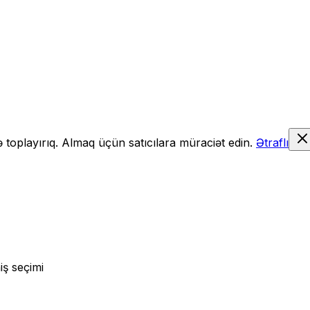
də toplayırıq. Almaq üçün satıcılara müraciət edin.
Ətraflı
iş seçimi