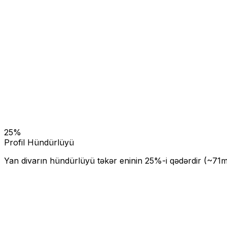
25
%
Profil Hündürlüyü
Yan divarın hündürlüyü təkər eninin
25
%-i qədərdir (~
71
m