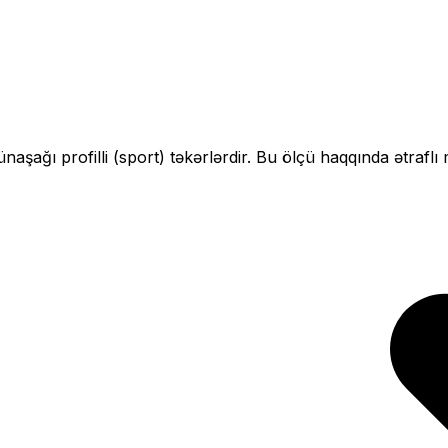
ün
aşağı profilli (sport)
təkərlərdir. Bu ölçü haqqında ətraflı