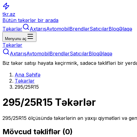
tkr.az
Bütün təkərlər bir arada
Təkərlər
Axtarış
Avtomobil
Brendlər
Satıcılar
Bloq
Əlaqə
Menyunu aç
Təkərlər
Axtarış
Avtomobil
Brendlər
Satıcılar
Bloq
Əlaqə
Biz təkər satışı həyata keçirmirik, sadəcə təklifləri bir yer
Ana Səhifə
Təkərlər
295/25R15
295/25R15
Təkərlər
295/25R15
ölçüsündə təkərlərin ən yaxşı qiymətləri və gen
Mövcud təkliflər (
0
)