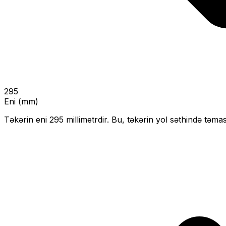
295
Eni (mm)
Təkərin eni
295
millimetrdir. Bu, təkərin yol səthində təmas