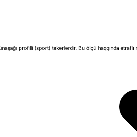
ün
aşağı profilli (sport)
təkərlərdir. Bu ölçü haqqında ətraflı