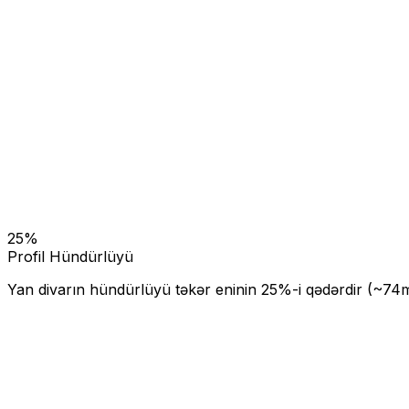
25
%
Profil Hündürlüyü
Yan divarın hündürlüyü təkər eninin
25
%-i qədərdir (~
74