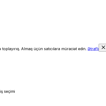
də toplayırıq. Almaq üçün satıcılara müraciət edin.
Ətraflı
iş seçimi