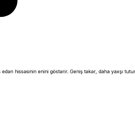
 edən hissəsinin enini göstərir.
Geniş təkər, daha yaxşı tutu