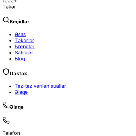
1000+
Təkər
Keçidlər
Əsas
Təkərlər
Brendlər
Satıcılar
Bloq
Dəstək
Tez-tez verilən suallar
Əlaqə
Əlaqə
Telefon