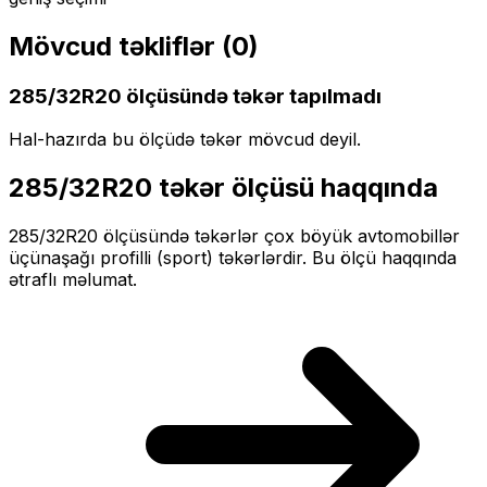
Mövcud təkliflər (
0
)
285/32R20
ölçüsündə təkər tapılmadı
Hal-hazırda bu ölçüdə təkər mövcud deyil.
285/32R20
təkər ölçüsü haqqında
285/32R20
ölçüsündə təkərlər
çox böyük
avtomobillər
üçün
aşağı profilli (sport)
təkərlərdir. Bu ölçü haqqında
ətraflı məlumat.