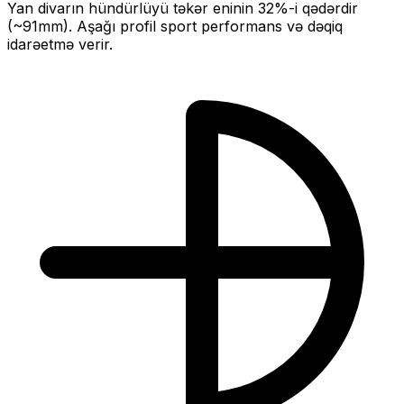
Yan divarın hündürlüyü təkər eninin
32
%-i qədərdir
(~
91
mm).
Aşağı profil sport performans və dəqiq
idarəetmə verir.