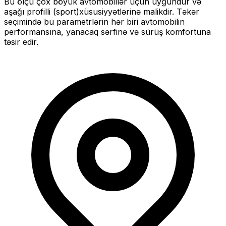
Bu ölçü
çox böyük
avtomobillər üçün uyğundur və
aşağı profilli (sport)
xüsusiyyətlərinə malikdir. Təkər
seçimində bu parametrlərin hər biri avtomobilin
performansına, yanacaq sərfinə və sürüş komfortuna
təsir edir.