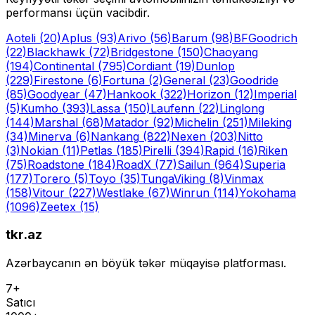
performansı üçün vacibdir.
Aoteli
(20)
Aplus
(93)
Arivo
(56)
Barum
(98)
BFGoodrich
(22)
Blackhawk
(72)
Bridgestone
(150)
Chaoyang
(194)
Continental
(795)
Cordiant
(19)
Dunlop
(229)
Firestone
(6)
Fortuna
(2)
General
(23)
Goodride
(85)
Goodyear
(47)
Hankook
(322)
Horizon
(12)
Imperial
(5)
Kumho
(393)
Lassa
(150)
Laufenn
(22)
Linglong
(144)
Marshal
(68)
Matador
(92)
Michelin
(251)
Mileking
(34)
Minerva
(6)
Nankang
(822)
Nexen
(203)
Nitto
(3)
Nokian
(11)
Petlas
(185)
Pirelli
(394)
Rapid
(16)
Riken
(75)
Roadstone
(184)
RoadX
(77)
Sailun
(964)
Superia
(177)
Torero
(5)
Toyo
(35)
Tunga
Viking
(8)
Vinmax
(158)
Vitour
(227)
Westlake
(67)
Winrun
(114)
Yokohama
(1096)
Zeetex
(15)
tkr.az
Azərbaycanın ən böyük təkər müqayisə platforması.
7+
Satıcı