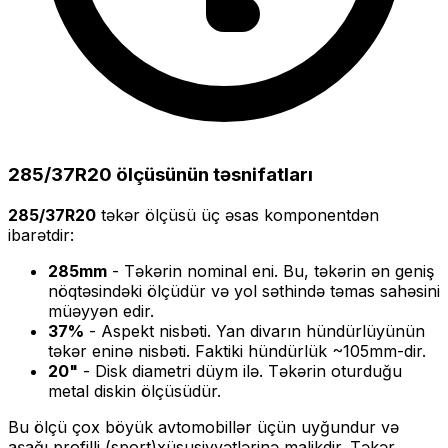
285/37R20
ölçüsünün təsnifatları
285/37R20
təkər ölçüsü üç əsas komponentdən
ibarətdir:
285
mm
- Təkərin nominal eni. Bu, təkərin ən geniş
nöqtəsindəki ölçüdür və yol səthində təmas sahəsini
müəyyən edir.
37
%
- Aspekt nisbəti. Yan divarın hündürlüyünün
təkər eninə nisbəti. Faktiki hündürlük ~
105
mm-dir.
20
"
- Disk diametri düym ilə. Təkərin oturduğu
metal diskin ölçüsüdür.
Bu ölçü
çox böyük
avtomobillər üçün uyğundur və
aşağı profilli (sport)
xüsusiyyətlərinə malikdir. Təkər