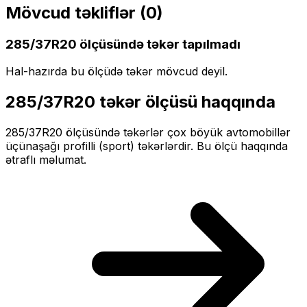
Mövcud təkliflər (
0
)
285/37R20
ölçüsündə təkər tapılmadı
Hal-hazırda bu ölçüdə təkər mövcud deyil.
285/37R20
təkər ölçüsü haqqında
285/37R20
ölçüsündə təkərlər
çox böyük
avtomobillər
üçün
aşağı profilli (sport)
təkərlərdir. Bu ölçü haqqında
ətraflı məlumat.