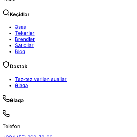
Keçidlər
Əsas
Təkərlər
Brendlər
Satıcılar
Bloq
Dəstək
Tez-tez verilən suallar
Əlaqə
Əlaqə
Telefon