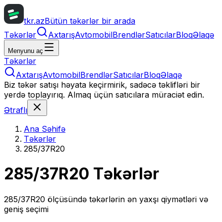
tkr.az
Bütün təkərlər bir arada
Təkərlər
Axtarış
Avtomobil
Brendlər
Satıcılar
Bloq
Əlaqə
Menyunu aç
Təkərlər
Axtarış
Avtomobil
Brendlər
Satıcılar
Bloq
Əlaqə
Biz təkər satışı həyata keçirmirik, sadəcə təklifləri bir
yerdə toplayırıq. Almaq üçün satıcılara müraciət edin.
Ətraflı
Ana Səhifə
Təkərlər
285/37R20
285/37R20
Təkərlər
285/37R20
ölçüsündə təkərlərin ən yaxşı qiymətləri və
geniş seçimi