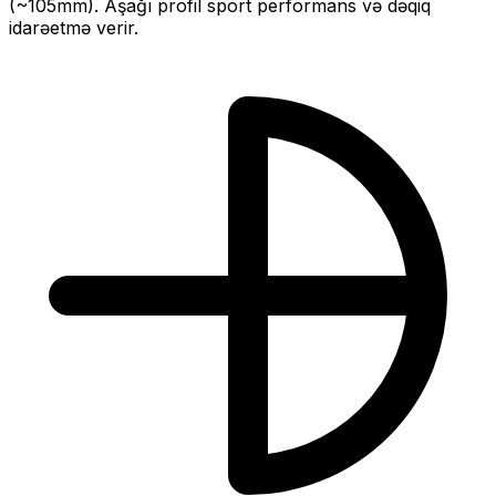
(~
105
mm).
Aşağı profil sport performans və dəqiq
idarəetmə verir.