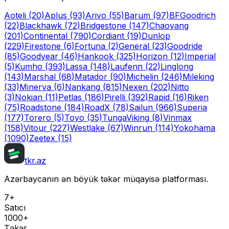
Aoteli
(20)
Aplus
(93)
Arivo
(55)
Barum
(97)
BFGoodrich
(22)
Blackhawk
(72)
Bridgestone
(147)
Chaoyang
(201)
Continental
(790)
Cordiant
(19)
Dunlop
(229)
Firestone
(6)
Fortuna
(2)
General
(23)
Goodride
(85)
Goodyear
(46)
Hankook
(325)
Horizon
(12)
Imperial
(5)
Kumho
(393)
Lassa
(148)
Laufenn
(22)
Linglong
(143)
Marshal
(68)
Matador
(90)
Michelin
(246)
Mileking
(33)
Minerva
(6)
Nankang
(815)
Nexen
(202)
Nitto
(3)
Nokian
(11)
Petlas
(186)
Pirelli
(392)
Rapid
(16)
Riken
(75)
Roadstone
(184)
RoadX
(78)
Sailun
(966)
Superia
(177)
Torero
(5)
Toyo
(35)
Tunga
Viking
(8)
Vinmax
(158)
Vitour
(227)
Westlake
(67)
Winrun
(114)
Yokohama
(1090)
Zeetex
(15)
tkr.az
Azərbaycanın ən böyük təkər müqayisə platforması.
7+
Satıcı
1000+
Təkər