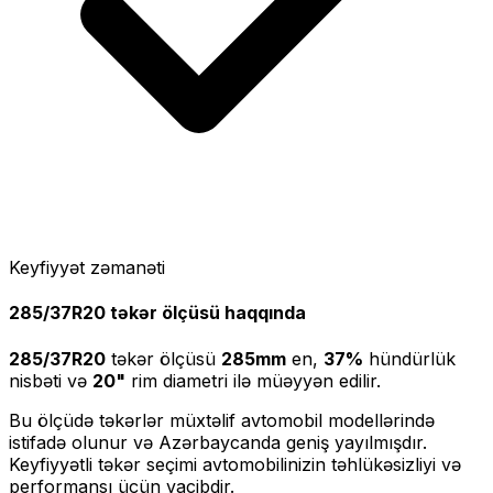
Keyfiyyət zəmanəti
285/37R20
təkər ölçüsü haqqında
285/37R20
təkər ölçüsü
285
mm
en,
37
%
hündürlük
nisbəti və
20
"
rim diametri ilə müəyyən edilir.
Bu ölçüdə təkərlər müxtəlif avtomobil modellərində
istifadə olunur və Azərbaycanda geniş yayılmışdır.
Keyfiyyətli təkər seçimi avtomobilinizin təhlükəsizliyi və
performansı üçün vacibdir.