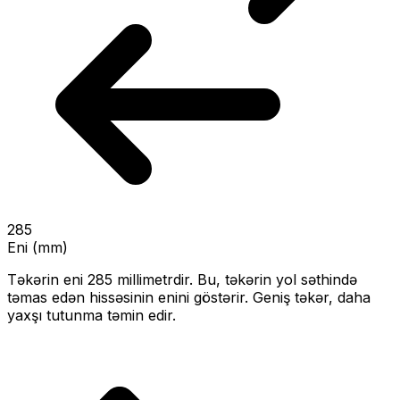
285
Eni (mm)
Təkərin eni
285
millimetrdir. Bu, təkərin yol səthində
təmas edən hissəsinin enini göstərir.
Geniş təkər, daha
yaxşı tutunma təmin edir.