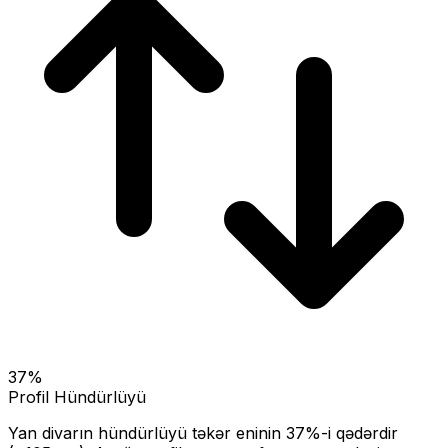
37
%
Profil Hündürlüyü
Yan divarın hündürlüyü təkər eninin
37
%-i qədərdir