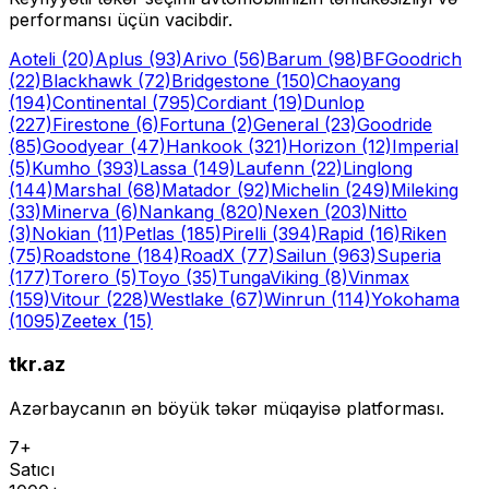
performansı üçün vacibdir.
Aoteli
(20)
Aplus
(93)
Arivo
(56)
Barum
(98)
BFGoodrich
(22)
Blackhawk
(72)
Bridgestone
(150)
Chaoyang
(194)
Continental
(795)
Cordiant
(19)
Dunlop
(227)
Firestone
(6)
Fortuna
(2)
General
(23)
Goodride
(85)
Goodyear
(47)
Hankook
(321)
Horizon
(12)
Imperial
(5)
Kumho
(393)
Lassa
(149)
Laufenn
(22)
Linglong
(144)
Marshal
(68)
Matador
(92)
Michelin
(249)
Mileking
(33)
Minerva
(6)
Nankang
(820)
Nexen
(203)
Nitto
(3)
Nokian
(11)
Petlas
(185)
Pirelli
(394)
Rapid
(16)
Riken
(75)
Roadstone
(184)
RoadX
(77)
Sailun
(963)
Superia
(177)
Torero
(5)
Toyo
(35)
Tunga
Viking
(8)
Vinmax
(159)
Vitour
(228)
Westlake
(67)
Winrun
(114)
Yokohama
(1095)
Zeetex
(15)
tkr.az
Azərbaycanın ən böyük təkər müqayisə platforması.
7+
Satıcı