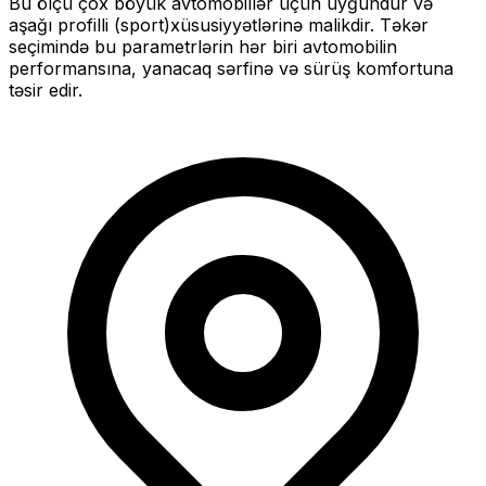
Bu ölçü
çox böyük
avtomobillər üçün uyğundur və
aşağı profilli (sport)
xüsusiyyətlərinə malikdir. Təkər
seçimində bu parametrlərin hər biri avtomobilin
performansına, yanacaq sərfinə və sürüş komfortuna
təsir edir.