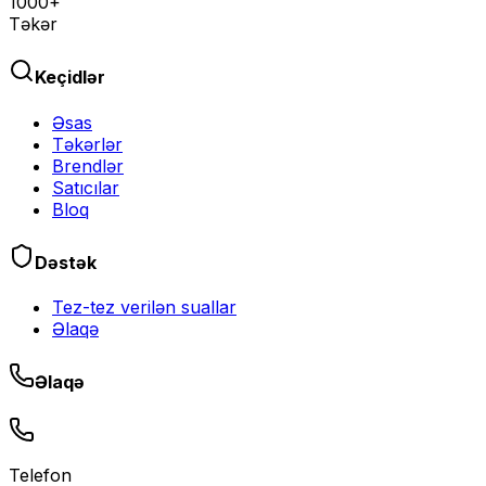
1000+
Təkər
Keçidlər
Əsas
Təkərlər
Brendlər
Satıcılar
Bloq
Dəstək
Tez-tez verilən suallar
Əlaqə
Əlaqə
Telefon