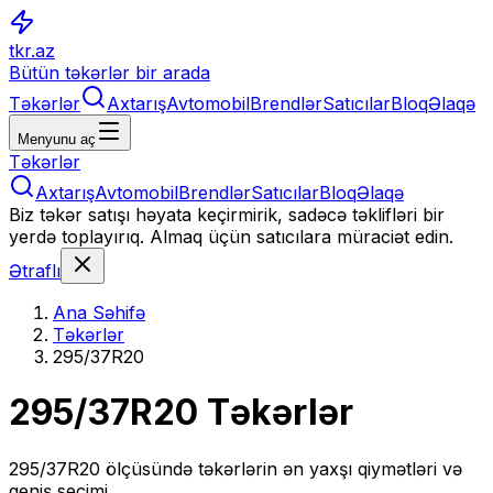
tkr.az
Bütün təkərlər bir arada
Təkərlər
Axtarış
Avtomobil
Brendlər
Satıcılar
Bloq
Əlaqə
Menyunu aç
Təkərlər
Axtarış
Avtomobil
Brendlər
Satıcılar
Bloq
Əlaqə
Biz təkər satışı həyata keçirmirik, sadəcə təklifləri bir
yerdə toplayırıq. Almaq üçün satıcılara müraciət edin.
Ətraflı
Ana Səhifə
Təkərlər
295/37R20
295/37R20
Təkərlər
295/37R20
ölçüsündə təkərlərin ən yaxşı qiymətləri və
geniş seçimi