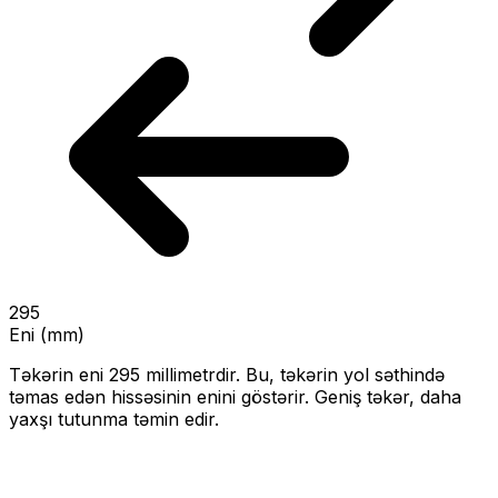
295
Eni (mm)
Təkərin eni
295
millimetrdir. Bu, təkərin yol səthində
təmas edən hissəsinin enini göstərir.
Geniş təkər, daha
yaxşı tutunma təmin edir.