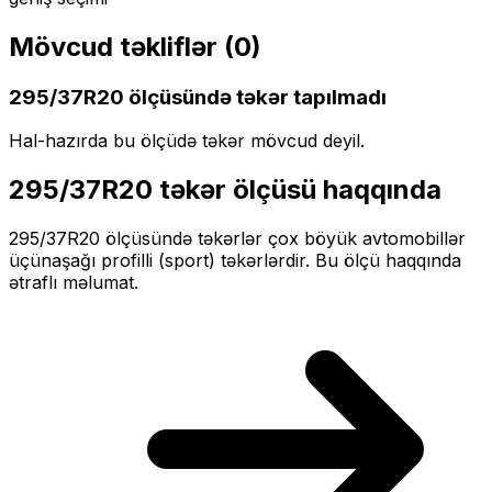
Mövcud təkliflər (
0
)
295/37R20
ölçüsündə təkər tapılmadı
Hal-hazırda bu ölçüdə təkər mövcud deyil.
295/37R20
təkər ölçüsü haqqında
295/37R20
ölçüsündə təkərlər
çox böyük
avtomobillər
üçün
aşağı profilli (sport)
təkərlərdir. Bu ölçü haqqında
ətraflı məlumat.