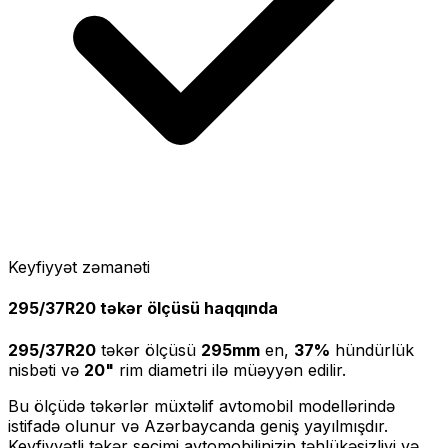
Keyfiyyət zəmanəti
295/37R20
təkər ölçüsü haqqında
295/37R20
təkər ölçüsü
295
mm
en,
37
%
hündürlük
nisbəti və
20
"
rim diametri ilə müəyyən edilir.
Bu ölçüdə təkərlər müxtəlif avtomobil modellərində
istifadə olunur və Azərbaycanda geniş yayılmışdır.
Keyfiyyətli təkər seçimi avtomobilinizin təhlükəsizliyi və