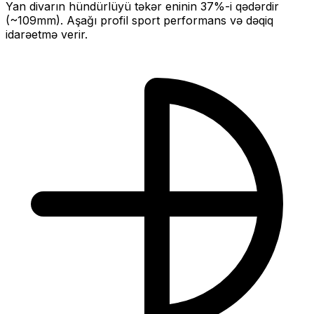
Yan divarın hündürlüyü təkər eninin
37
%-i qədərdir
(~
109
mm).
Aşağı profil sport performans və dəqiq
idarəetmə verir.