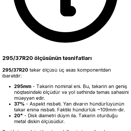
295/37R20
ölçüsünün təsnifatları
295/37R20
təkər ölçüsü üç əsas komponentdən
ibarətdir:
295
mm
- Təkərin nominal eni. Bu, təkərin ən geniş
nöqtəsindəki ölçüdür və yol səthində təmas sahəsini
müəyyən edir.
37
%
- Aspekt nisbəti. Yan divarın hündürlüyünün
təkər eninə nisbəti. Faktiki hündürlük ~
109
mm-dir.
20
"
- Disk diametri düym ilə. Təkərin oturduğu
metal diskin ölçüsüdür.