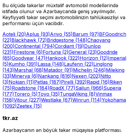
Bu ölçüdə təkərlər müxtəlif avtomobil modellərində
istifadə olunur və Azərbaycanda geniş yayılmışdır.
Keyfiyyətli təkər seçimi avtomobilinizin təhlükəsizliyi və
performansı üçün vacibdir.
Aoteli
(20)
Aplus
(93)
Arivo
(55)
Barum
(97)
BFGoodrich
(22)
Blackhawk
(72)
Bridgestone
(148)
Chaoyang
(200)
Continental
(794)
Cordiant
(19)
Dunlop
(231)
Firestone
(6)
Fortuna
(2)
General
(23)
Goodride
(85)
Goodyear
(47)
Hankook
(322)
Horizon
(12)
Imperial
(5)
Kumho
(391)
Lassa
(148)
Laufenn
(22)
Linglong
(143)
Marshal
(68)
Matador
(91)
Michelin
(246)
Mileking
(33)
Minerva
(6)
Nankang
(816)
Nexen
(202)
Nitto
(3)
Nokian
(11)
Petlas
(187)
Pirelli
(392)
Rapid
(16)
Riken
(75)
Roadstone
(184)
RoadX
(77)
Sailun
(966)
Superia
(177)
Torero
(5)
Toyo
(35)
Tunga
Viking
(8)
Vinmax
(158)
Vitour
(227)
Westlake
(67)
Winrun
(114)
Yokohama
(1092)
Zeetex
(15)
tkr.az
Azərbaycanın ən böyük təkər müqayisə platforması.