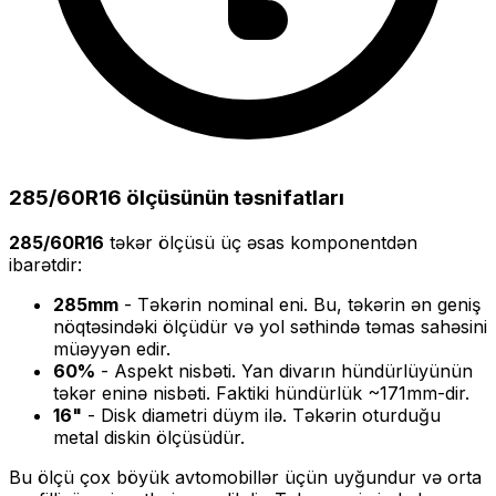
285/60R16
ölçüsünün təsnifatları
285/60R16
təkər ölçüsü üç əsas komponentdən
ibarətdir:
285
mm
- Təkərin nominal eni. Bu, təkərin ən geniş
nöqtəsindəki ölçüdür və yol səthində təmas sahəsini
müəyyən edir.
60
%
- Aspekt nisbəti. Yan divarın hündürlüyünün
təkər eninə nisbəti. Faktiki hündürlük ~
171
mm-dir.
16
"
- Disk diametri düym ilə. Təkərin oturduğu
metal diskin ölçüsüdür.
Bu ölçü
çox böyük
avtomobillər üçün uyğundur və
orta