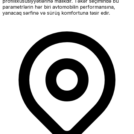
profilli
xüsusiyyətlərinə malikdir. Təkər seçimində bu
parametrlərin hər biri avtomobilin performansına,
yanacaq sərfinə və sürüş komfortuna təsir edir.