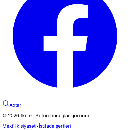
Axtar
©
2026
tkr.az. Bütün hüquqlar qorunur.
Məxfilik siyasəti
•
İstifadə şərtləri