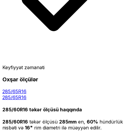
Keyfiyyət zəmanəti
Oxşar ölçülər
285/65R16
285
/
65
R
16
285/60R16
təkər ölçüsü haqqında
285/60R16
təkər ölçüsü
285
mm
en,
60
%
hündürlük
nisbəti və
16
"
rim diametri ilə müəyyən edilir.