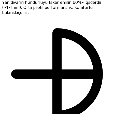
Yan divarın hündürlüyü təkər eninin
60
%-i qədərdir
(~
171
mm).
Orta profil performans və komfortu
balanslaşdırır.