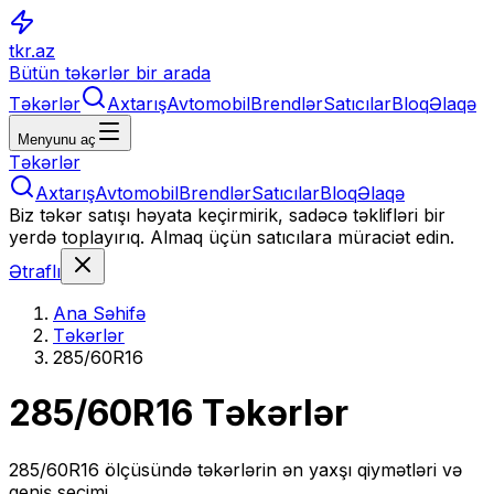
tkr.az
Bütün təkərlər bir arada
Təkərlər
Axtarış
Avtomobil
Brendlər
Satıcılar
Bloq
Əlaqə
Menyunu aç
Təkərlər
Axtarış
Avtomobil
Brendlər
Satıcılar
Bloq
Əlaqə
Biz təkər satışı həyata keçirmirik, sadəcə təklifləri bir
yerdə toplayırıq. Almaq üçün satıcılara müraciət edin.
Ətraflı
Ana Səhifə
Təkərlər
285/60R16
285/60R16
Təkərlər
285/60R16
ölçüsündə təkərlərin ən yaxşı qiymətləri və
geniş seçimi