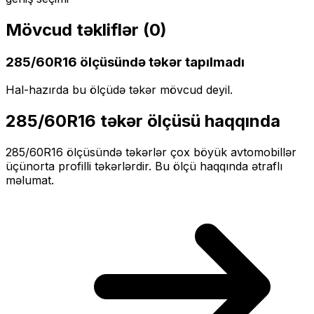
Mövcud təkliflər (
0
)
285/60R16
ölçüsündə təkər tapılmadı
Hal-hazırda bu ölçüdə təkər mövcud deyil.
285/60R16
təkər ölçüsü haqqında
285/60R16
ölçüsündə təkərlər
çox böyük
avtomobillər
üçün
orta profilli
təkərlərdir. Bu ölçü haqqında ətraflı
məlumat.