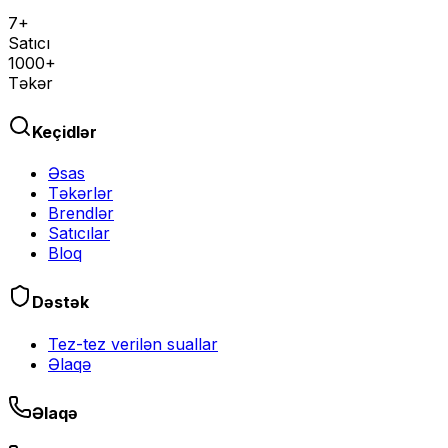
7+
Satıcı
1000+
Təkər
Keçidlər
Əsas
Təkərlər
Brendlər
Satıcılar
Bloq
Dəstək
Tez-tez verilən suallar
Əlaqə
Əlaqə