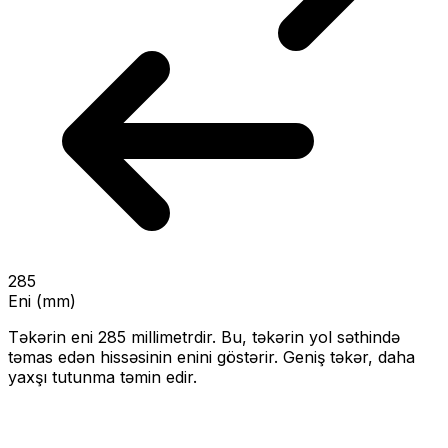
285
Eni (mm)
Təkərin eni
285
millimetrdir. Bu, təkərin yol səthində
təmas edən hissəsinin enini göstərir.
Geniş təkər, daha
yaxşı tutunma təmin edir.