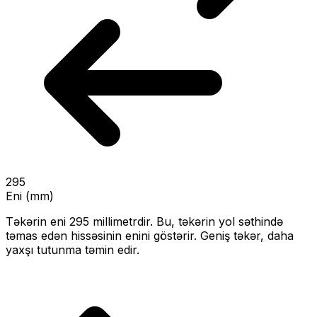
295
Eni (mm)
Təkərin eni
295
millimetrdir. Bu, təkərin yol səthində
təmas edən hissəsinin enini göstərir.
Geniş təkər, daha
yaxşı tutunma təmin edir.