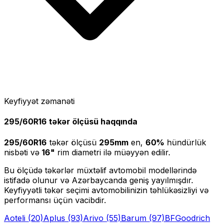
Keyfiyyət zəmanəti
295/60R16
təkər ölçüsü haqqında
295/60R16
təkər ölçüsü
295
mm
en,
60
%
hündürlük
nisbəti və
16
"
rim diametri ilə müəyyən edilir.
Bu ölçüdə təkərlər müxtəlif avtomobil modellərində
istifadə olunur və Azərbaycanda geniş yayılmışdır.
Keyfiyyətli təkər seçimi avtomobilinizin təhlükəsizliyi və
performansı üçün vacibdir.
Aoteli
(20)
Aplus
(93)
Arivo
(55)
Barum
(97)
BFGoodrich