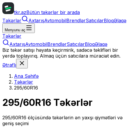
tkr.az
Bütün təkərlər bir arada
Təkərlər
Axtarış
Avtomobil
Brendlər
Satıcılar
Bloq
Əlaqə
Menyunu aç
Təkərlər
Axtarış
Avtomobil
Brendlər
Satıcılar
Bloq
Əlaqə
Biz təkər satışı həyata keçirmirik, sadəcə təklifləri bir
yerdə toplayırıq. Almaq üçün satıcılara müraciət edin.
Ətraflı
Ana Səhifə
Təkərlər
295/60R16
295/60R16
Təkərlər
295/60R16
ölçüsündə təkərlərin ən yaxşı qiymətləri və
geniş seçimi