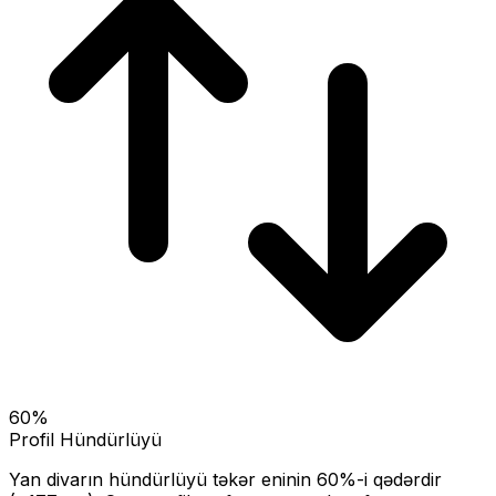
60
%
Profil Hündürlüyü
Yan divarın hündürlüyü təkər eninin
60
%-i qədərdir