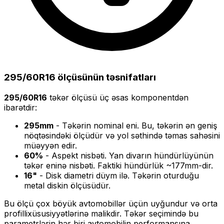
295/60R16
ölçüsünün təsnifatları
295/60R16
təkər ölçüsü üç əsas komponentdən
ibarətdir:
295
mm
- Təkərin nominal eni. Bu, təkərin ən geniş
nöqtəsindəki ölçüdür və yol səthində təmas sahəsini
müəyyən edir.
60
%
- Aspekt nisbəti. Yan divarın hündürlüyünün
təkər eninə nisbəti. Faktiki hündürlük ~
177
mm-dir.
16
"
- Disk diametri düym ilə. Təkərin oturduğu
metal diskin ölçüsüdür.
Bu ölçü
çox böyük
avtomobillər üçün uyğundur və
orta
profilli
xüsusiyyətlərinə malikdir. Təkər seçimində bu
parametrlərin hər biri avtomobilin performansına,