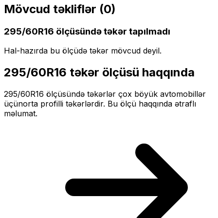
Mövcud təkliflər (
0
)
295/60R16
ölçüsündə təkər tapılmadı
Hal-hazırda bu ölçüdə təkər mövcud deyil.
295/60R16
təkər ölçüsü haqqında
295/60R16
ölçüsündə təkərlər
çox böyük
avtomobillər
üçün
orta profilli
təkərlərdir. Bu ölçü haqqında ətraflı
məlumat.