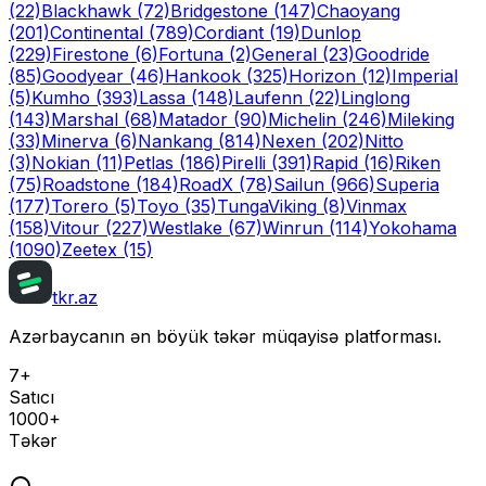
(22)
Blackhawk
(72)
Bridgestone
(147)
Chaoyang
(201)
Continental
(789)
Cordiant
(19)
Dunlop
(229)
Firestone
(6)
Fortuna
(2)
General
(23)
Goodride
(85)
Goodyear
(46)
Hankook
(325)
Horizon
(12)
Imperial
(5)
Kumho
(393)
Lassa
(148)
Laufenn
(22)
Linglong
(143)
Marshal
(68)
Matador
(90)
Michelin
(246)
Mileking
(33)
Minerva
(6)
Nankang
(814)
Nexen
(202)
Nitto
(3)
Nokian
(11)
Petlas
(186)
Pirelli
(391)
Rapid
(16)
Riken
(75)
Roadstone
(184)
RoadX
(78)
Sailun
(966)
Superia
(177)
Torero
(5)
Toyo
(35)
Tunga
Viking
(8)
Vinmax
(158)
Vitour
(227)
Westlake
(67)
Winrun
(114)
Yokohama
(1090)
Zeetex
(15)
tkr.az
Azərbaycanın ən böyük təkər müqayisə platforması.
7+
Satıcı
1000+
Təkər