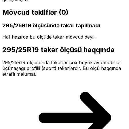
Mövcud təkliflər (
0
)
295/25R19
ölçüsündə təkər tapılmadı
Hal-hazırda bu ölçüdə təkər mövcud deyil.
295/25R19
təkər ölçüsü haqqında
295/25R19
ölçüsündə təkərlər
çox böyük
avtomobillər
üçün
aşağı profilli (sport)
təkərlərdir. Bu ölçü haqqında
ətraflı məlumat.