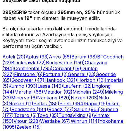
295/25R19
təkər ölçüsü haqqında
295/25R19
təkər ölçüsü
295
mm
en,
25
%
hündürlük
nisbəti və
19
"
rim diametri ilə müəyyən edilir.
Bu ölçüdə təkərlər müxtəlif avtomobil modellərində
istifadə olunur və Azərbaycanda geniş yayılmışdır.
Keyfiyyətli təkər seçimi avtomobilinizin təhlükəsizliyi və
performansı üçün vacibdir.
Aoteli
(20)
Aplus
(93)
Arivo
(56)
Barum
(98)
BFGoodrich
(22)
Blackhawk
(72)
Bridgestone
(150)
Chaoyang
(194)
Continental
(795)
Cordiant
(19)
Dunlop
(227)
Firestone
(6)
Fortuna
(2)
General
(23)
Goodride
(85)
Goodyear
(47)
Hankook
(321)
Horizon
(12)
Imperial
(5)
Kumho
(393)
Lassa
(149)
Laufenn
(22)
Linglong
(144)
Marshal
(68)
Matador
(92)
Michelin
(249)
Mileking
(33)
Minerva
(6)
Nankang
(820)
Nexen
(203)
Nitto
(3)
Nokian
(11)
Petlas
(185)
Pirelli
(394)
Rapid
(16)
Riken
(75)
Roadstone
(184)
RoadX
(77)
Sailun
(963)
Superia
(177)
Torero
(5)
Toyo
(35)
Tunga
Viking
(8)
Vinmax
(159)
Vitour
(228)
Westlake
(67)
Winrun
(114)
Yokohama
(1095)
Zeetex
(15)