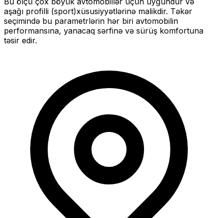
Bu ölçü
çox böyük
avtomobillər üçün uyğundur və
aşağı profilli (sport)
xüsusiyyətlərinə malikdir. Təkər
seçimində bu parametrlərin hər biri avtomobilin
performansına, yanacaq sərfinə və sürüş komfortuna
təsir edir.