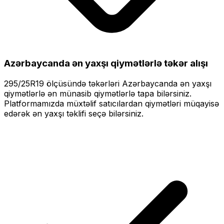
Azərbaycanda ən yaxşı qiymətlərlə
təkər alışı
295/25R19
ölçüsündə təkərləri
Azərbaycanda ən yaxşı
qiymətlərlə
ən münasib qiymətlərlə tapa bilərsiniz.
Platformamızda müxtəlif satıcılardan qiymətləri müqayisə
edərək ən yaxşı təklifi seçə bilərsiniz.