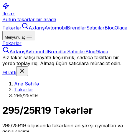
tkr.az
Bütün təkərlər bir arada
Təkərlər
Axtarış
Avtomobil
Brendlər
Satıcılar
Bloq
Əlaqə
Menyunu aç
Təkərlər
Axtarış
Avtomobil
Brendlər
Satıcılar
Bloq
Əlaqə
Biz təkər satışı həyata keçirmirik, sadəcə təklifləri bir
yerdə toplayırıq. Almaq üçün satıcılara müraciət edin.
Ətraflı
Ana Səhifə
Təkərlər
295/25R19
295/25R19
Təkərlər
295/25R19
ölçüsündə təkərlərin ən yaxşı qiymətləri və
geniş seçimi