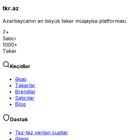
tkr.az
Azərbaycanın ən böyük təkər müqayisə platforması.
7+
Satıcı
1000+
Təkər
Keçidlər
Əsas
Təkərlər
Brendlər
Satıcılar
Bloq
Dəstək
Tez-tez verilən suallar
Əlaqə