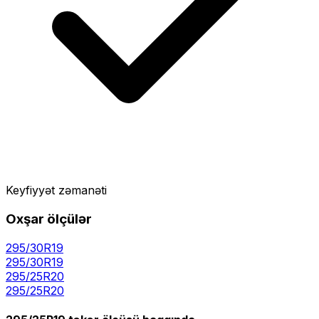
Keyfiyyət zəmanəti
Oxşar ölçülər
295/30R19
295
/
30
R
19
295/25R20
295
/
25
R
20