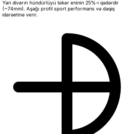
Yan divarın hündürlüyü təkər eninin
25
%-i qədərdir
(~
74
mm).
Aşağı profil sport performans və dəqiq
idarəetmə verir.