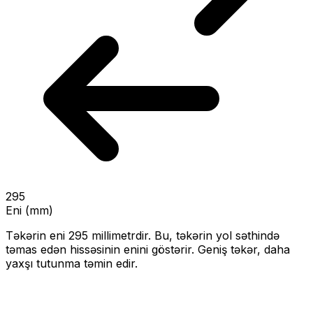
295
Eni (mm)
Təkərin eni
295
millimetrdir. Bu, təkərin yol səthində
təmas edən hissəsinin enini göstərir.
Geniş təkər, daha
yaxşı tutunma təmin edir.