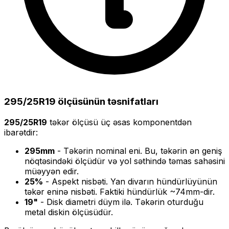
295/25R19
ölçüsünün təsnifatları
295/25R19
təkər ölçüsü üç əsas komponentdən
ibarətdir:
295
mm
- Təkərin nominal eni. Bu, təkərin ən geniş
nöqtəsindəki ölçüdür və yol səthində təmas sahəsini
müəyyən edir.
25
%
- Aspekt nisbəti. Yan divarın hündürlüyünün
təkər eninə nisbəti. Faktiki hündürlük ~
74
mm-dir.
19
"
- Disk diametri düym ilə. Təkərin oturduğu
metal diskin ölçüsüdür.