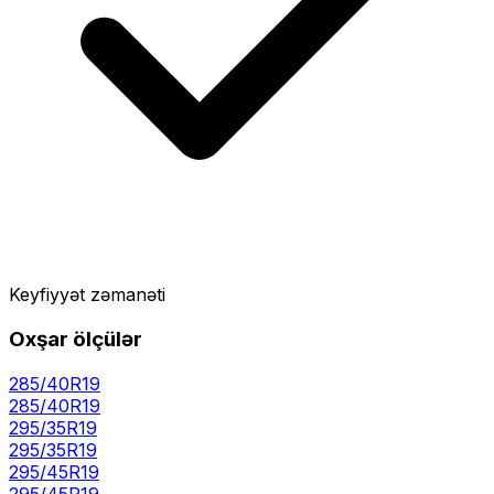
Keyfiyyət zəmanəti
Oxşar ölçülər
285/40R19
285
/
40
R
19
295/35R19
295
/
35
R
19
295/45R19
295
/
45
R
19