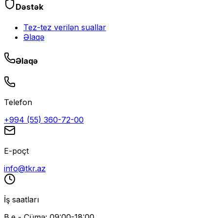
Dəstək
Tez-tez verilən suallar
Əlaqə
Əlaqə
Telefon
+994 (55) 360-72-00
E-poçt
info@tkr.az
İş saatları
B.e - Cümə: 09:00-18:00