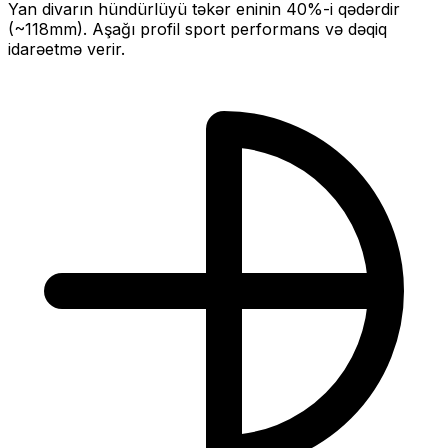
Yan divarın hündürlüyü təkər eninin
40
%-i qədərdir
(~
118
mm).
Aşağı profil sport performans və dəqiq
idarəetmə verir.