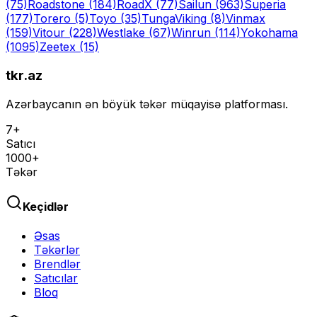
(75)
Roadstone
(184)
RoadX
(77)
Sailun
(963)
Superia
(177)
Torero
(5)
Toyo
(35)
Tunga
Viking
(8)
Vinmax
(159)
Vitour
(228)
Westlake
(67)
Winrun
(114)
Yokohama
(1095)
Zeetex
(15)
tkr.az
Azərbaycanın ən böyük təkər müqayisə platforması.
7+
Satıcı
1000+
Təkər
Keçidlər
Əsas
Təkərlər
Brendlər
Satıcılar
Bloq