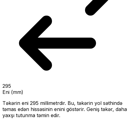
295
Eni (mm)
Təkərin eni
295
millimetrdir. Bu, təkərin yol səthində
təmas edən hissəsinin enini göstərir.
Geniş təkər, daha
yaxşı tutunma təmin edir.