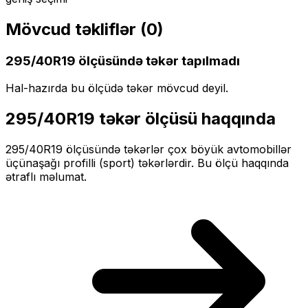
Mövcud təkliflər (
0
)
295/40R19
ölçüsündə təkər tapılmadı
Hal-hazırda bu ölçüdə təkər mövcud deyil.
295/40R19
təkər ölçüsü haqqında
295/40R19
ölçüsündə təkərlər
çox böyük
avtomobillər
üçün
aşağı profilli (sport)
təkərlərdir. Bu ölçü haqqında
ətraflı məlumat.