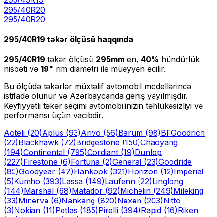
295/40R20
295
/
40
R
20
295/40R19
təkər ölçüsü haqqında
295/40R19
təkər ölçüsü
295
mm
en,
40
%
hündürlük
nisbəti və
19
"
rim diametri ilə müəyyən edilir.
Bu ölçüdə təkərlər müxtəlif avtomobil modellərində
istifadə olunur və Azərbaycanda geniş yayılmışdır.
Keyfiyyətli təkər seçimi avtomobilinizin təhlükəsizliyi və
performansı üçün vacibdir.
Aoteli
(20)
Aplus
(93)
Arivo
(56)
Barum
(98)
BFGoodrich
(22)
Blackhawk
(72)
Bridgestone
(150)
Chaoyang
(194)
Continental
(795)
Cordiant
(19)
Dunlop
(227)
Firestone
(6)
Fortuna
(2)
General
(23)
Goodride
(85)
Goodyear
(47)
Hankook
(321)
Horizon
(12)
Imperial
(5)
Kumho
(393)
Lassa
(149)
Laufenn
(22)
Linglong
(144)
Marshal
(68)
Matador
(92)
Michelin
(249)
Mileking
(33)
Minerva
(6)
Nankang
(820)
Nexen
(203)
Nitto
(3)
Nokian
(11)
Petlas
(185)
Pirelli
(394)
Rapid
(16)
Riken