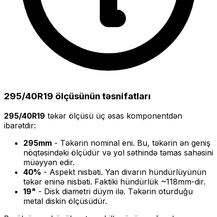
295/40R19
ölçüsünün təsnifatları
295/40R19
təkər ölçüsü üç əsas komponentdən
ibarətdir:
295
mm
- Təkərin nominal eni. Bu, təkərin ən geniş
nöqtəsindəki ölçüdür və yol səthində təmas sahəsini
müəyyən edir.
40
%
- Aspekt nisbəti. Yan divarın hündürlüyünün
təkər eninə nisbəti. Faktiki hündürlük ~
118
mm-dir.
19
"
- Disk diametri düym ilə. Təkərin oturduğu
metal diskin ölçüsüdür.