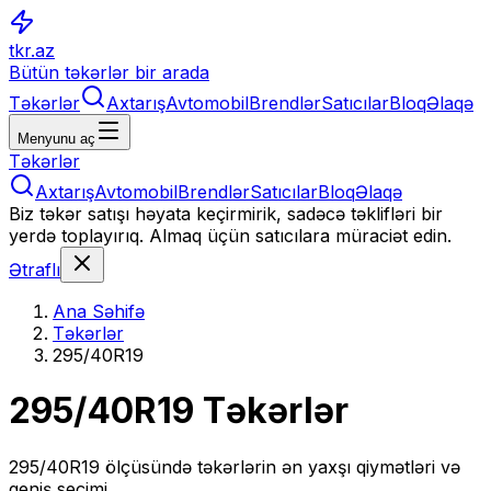
tkr.az
Bütün təkərlər bir arada
Təkərlər
Axtarış
Avtomobil
Brendlər
Satıcılar
Bloq
Əlaqə
Menyunu aç
Təkərlər
Axtarış
Avtomobil
Brendlər
Satıcılar
Bloq
Əlaqə
Biz təkər satışı həyata keçirmirik, sadəcə təklifləri bir
yerdə toplayırıq. Almaq üçün satıcılara müraciət edin.
Ətraflı
Ana Səhifə
Təkərlər
295/40R19
295/40R19
Təkərlər
295/40R19
ölçüsündə təkərlərin ən yaxşı qiymətləri və
geniş seçimi