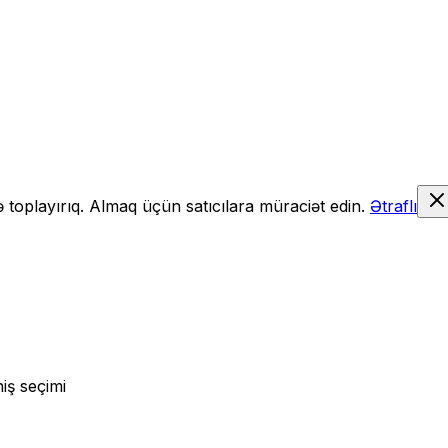
də toplayırıq. Almaq üçün satıcılara müraciət edin.
Ətraflı
iş seçimi