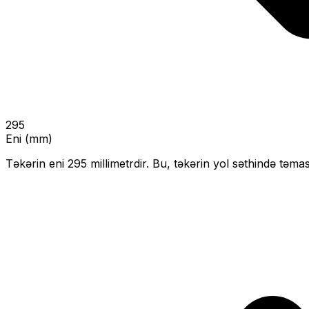
295
Eni (mm)
Təkərin eni
295
millimetrdir. Bu, təkərin yol səthində təmas