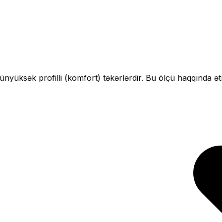
çün
yüksək profilli (komfort)
təkərlərdir. Bu ölçü haqqında ət