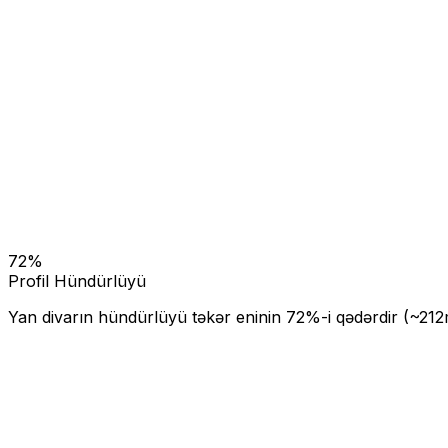
72
%
Profil Hündürlüyü
Yan divarın hündürlüyü təkər eninin
72
%-i qədərdir (~
212