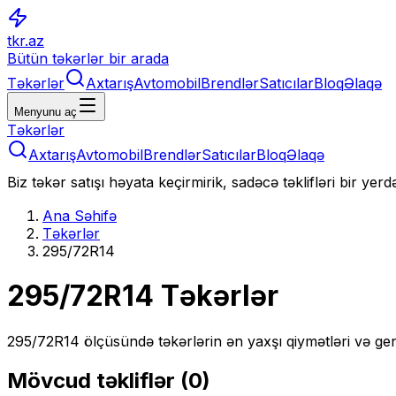
tkr.az
Bütün təkərlər bir arada
Təkərlər
Axtarış
Avtomobil
Brendlər
Satıcılar
Bloq
Əlaqə
Menyunu aç
Təkərlər
Axtarış
Avtomobil
Brendlər
Satıcılar
Bloq
Əlaqə
Biz təkər satışı həyata keçirmirik, sadəcə təklifləri bir yer
Ana Səhifə
Təkərlər
295/72R14
295/72R14
Təkərlər
295/72R14
ölçüsündə təkərlərin ən yaxşı qiymətləri və gen
Mövcud təkliflər (
0
)