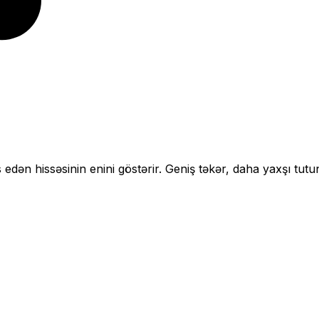
 edən hissəsinin enini göstərir.
Geniş təkər, daha yaxşı tutu