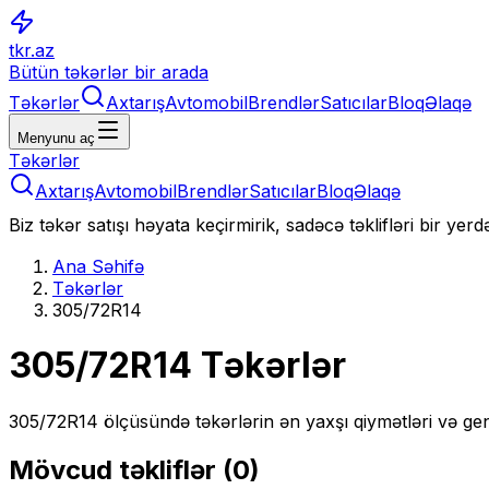
tkr.az
Bütün təkərlər bir arada
Təkərlər
Axtarış
Avtomobil
Brendlər
Satıcılar
Bloq
Əlaqə
Menyunu aç
Təkərlər
Axtarış
Avtomobil
Brendlər
Satıcılar
Bloq
Əlaqə
Biz təkər satışı həyata keçirmirik, sadəcə təklifləri bir yer
Ana Səhifə
Təkərlər
305/72R14
305/72R14
Təkərlər
305/72R14
ölçüsündə təkərlərin ən yaxşı qiymətləri və gen
Mövcud təkliflər (
0
)