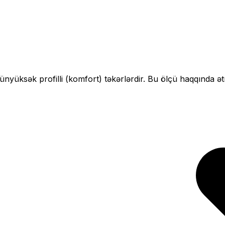
çün
yüksək profilli (komfort)
təkərlərdir. Bu ölçü haqqında ət