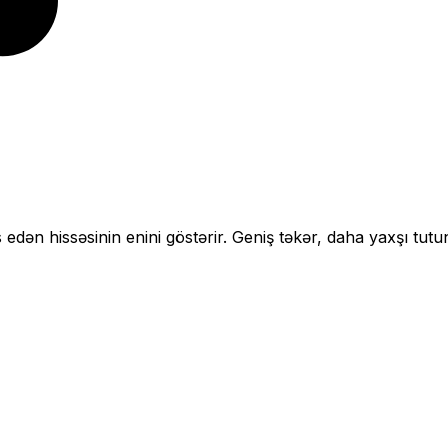
 edən hissəsinin enini göstərir.
Geniş təkər, daha yaxşı tutu