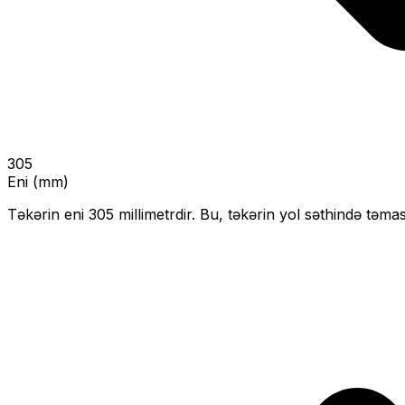
305
Eni (mm)
Təkərin eni
305
millimetrdir. Bu, təkərin yol səthində təmas