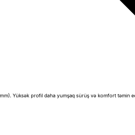
mm).
Yüksək profil daha yumşaq sürüş və komfort təmin ed