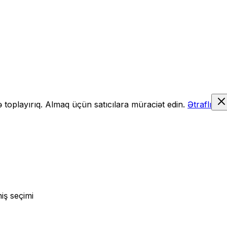
də toplayırıq. Almaq üçün satıcılara müraciət edin.
Ətraflı
iş seçimi