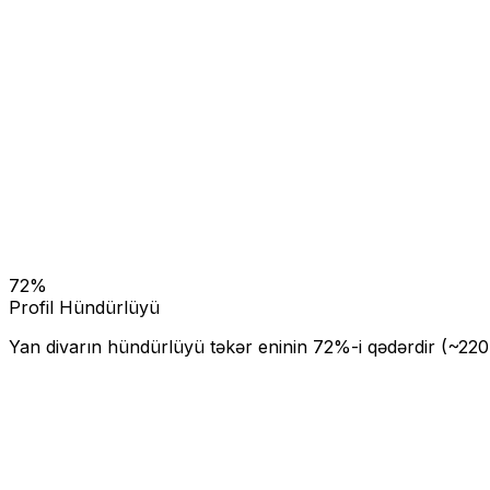
72
%
Profil Hündürlüyü
Yan divarın hündürlüyü təkər eninin
72
%-i qədərdir (~
220