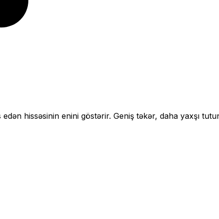
 edən hissəsinin enini göstərir.
Geniş təkər, daha yaxşı tutu