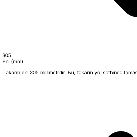
305
Eni (mm)
Təkərin eni
305
millimetrdir. Bu, təkərin yol səthində təmas