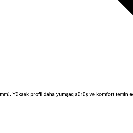
mm).
Yüksək profil daha yumşaq sürüş və komfort təmin ed