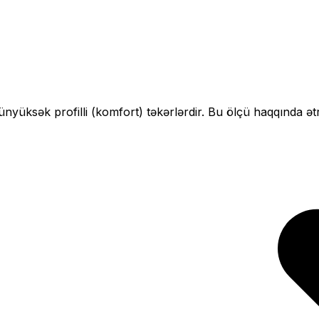
çün
yüksək profilli (komfort)
təkərlərdir. Bu ölçü haqqında ət