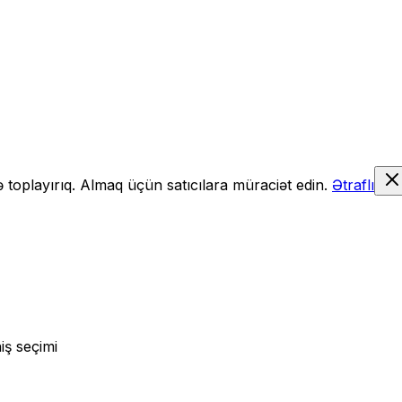
də toplayırıq. Almaq üçün satıcılara müraciət edin.
Ətraflı
iş seçimi