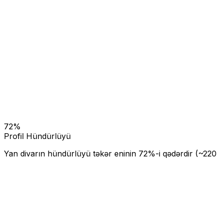
72
%
Profil Hündürlüyü
Yan divarın hündürlüyü təkər eninin
72
%-i qədərdir (~
220