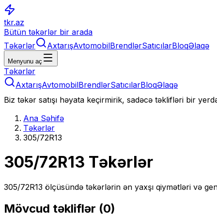
tkr.az
Bütün təkərlər bir arada
Təkərlər
Axtarış
Avtomobil
Brendlər
Satıcılar
Bloq
Əlaqə
Menyunu aç
Təkərlər
Axtarış
Avtomobil
Brendlər
Satıcılar
Bloq
Əlaqə
Biz təkər satışı həyata keçirmirik, sadəcə təklifləri bir yer
Ana Səhifə
Təkərlər
305/72R13
305/72R13
Təkərlər
305/72R13
ölçüsündə təkərlərin ən yaxşı qiymətləri və gen
Mövcud təkliflər (
0
)