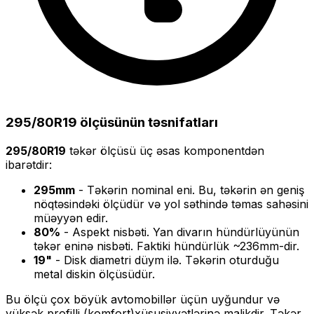
295/80R19
ölçüsünün təsnifatları
295/80R19
təkər ölçüsü üç əsas komponentdən
ibarətdir:
295
mm
- Təkərin nominal eni. Bu, təkərin ən geniş
nöqtəsindəki ölçüdür və yol səthində təmas sahəsini
müəyyən edir.
80
%
- Aspekt nisbəti. Yan divarın hündürlüyünün
təkər eninə nisbəti. Faktiki hündürlük ~
236
mm-dir.
19
"
- Disk diametri düym ilə. Təkərin oturduğu
metal diskin ölçüsüdür.
Bu ölçü
çox böyük
avtomobillər üçün uyğundur və
yüksək profilli (komfort)
xüsusiyyətlərinə malikdir. Təkər