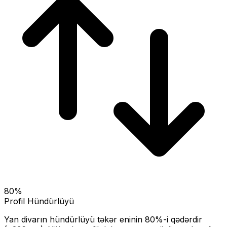
80
%
Profil Hündürlüyü
Yan divarın hündürlüyü təkər eninin
80
%-i qədərdir