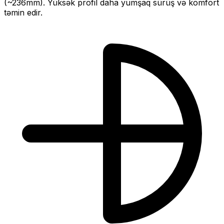
(~
236
mm).
Yüksək profil daha yumşaq sürüş və komfort
təmin edir.