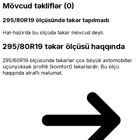
Mövcud təkliflər (
0
)
295/80R19
ölçüsündə təkər tapılmadı
Hal-hazırda bu ölçüdə təkər mövcud deyil.
295/80R19
təkər ölçüsü haqqında
295/80R19
ölçüsündə təkərlər
çox böyük
avtomobillər
üçün
yüksək profilli (komfort)
təkərlərdir. Bu ölçü
haqqında ətraflı məlumat.