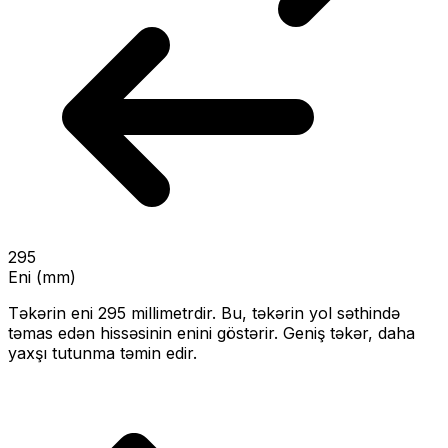
295
Eni (mm)
Təkərin eni
295
millimetrdir. Bu, təkərin yol səthində
təmas edən hissəsinin enini göstərir.
Geniş təkər, daha
yaxşı tutunma təmin edir.