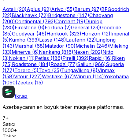
Aoteli
(20)
Aplus
(92)
Arivo
(55)
Barum
(97)
BFGoodrich
(22)
Blackhawk
(72)
Bridgestone
(147)
Chaoyang
(200)
Continental
(793)
Cordiant
(19)
Dunlop
(230)
Firestone
(6)
Fortuna
(2)
General
(23)
Goodride
(85)
Goodyear
(46)
Hankook
(323)
Horizon
(12)
Imperial
(5)
Kumho
(393)
Lassa
(148)
Laufenn
(22)
Linglong
(143)
Marshal
(68)
Matador
(90)
Michelin
(246)
Mileking
(33)
Minerva
(6)
Nankang
(816)
Nexen
(202)
Nitto
(3)
Nokian
(11)
Petlas
(186)
Pirelli
(392)
Rapid
(16)
Riken
(75)
Roadstone
(184)
RoadX
(77)
Sailun
(966)
Superia
(177)
Torero
(5)
Toyo
(35)
Tunga
Viking
(8)
Vinmax
(158)
Vitour
(227)
Westlake
(67)
Winrun
(114)
Yokohama
(1090)
Zeetex
(15)
tkr.az
Azərbaycanın ən böyük təkər müqayisə platforması.
7+
Satıcı
1000+
Təkər