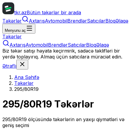
tkr.az
Bütün təkərlər bir arada
Təkərlər
Axtarış
Avtomobil
Brendlər
Satıcılar
Bloq
Əlaqə
Menyunu aç
Təkərlər
Axtarış
Avtomobil
Brendlər
Satıcılar
Bloq
Əlaqə
Biz təkər satışı həyata keçirmirik, sadəcə təklifləri bir
yerdə toplayırıq. Almaq üçün satıcılara müraciət edin.
Ətraflı
Ana Səhifə
Təkərlər
295/80R19
295/80R19
Təkərlər
295/80R19
ölçüsündə təkərlərin ən yaxşı qiymətləri və
geniş seçimi