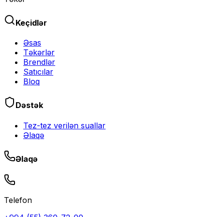
Keçidlər
Əsas
Təkərlər
Brendlər
Satıcılar
Bloq
Dəstək
Tez-tez verilən suallar
Əlaqə
Əlaqə
Telefon