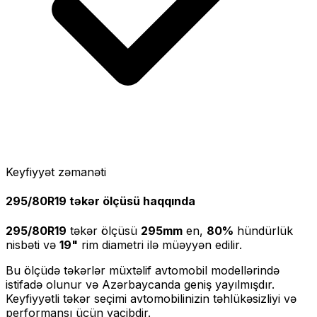
Keyfiyyət zəmanəti
295/80R19
təkər ölçüsü haqqında
295/80R19
təkər ölçüsü
295
mm
en,
80
%
hündürlük
nisbəti və
19
"
rim diametri ilə müəyyən edilir.
Bu ölçüdə təkərlər müxtəlif avtomobil modellərində
istifadə olunur və Azərbaycanda geniş yayılmışdır.
Keyfiyyətli təkər seçimi avtomobilinizin təhlükəsizliyi və
performansı üçün vacibdir.