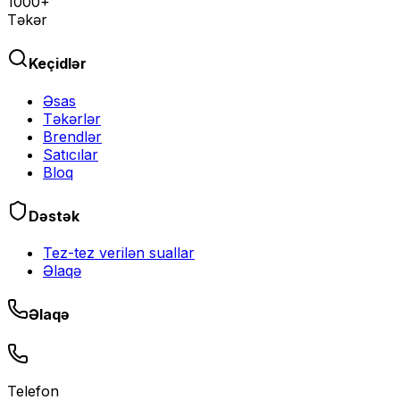
1000+
Təkər
Keçidlər
Əsas
Təkərlər
Brendlər
Satıcılar
Bloq
Dəstək
Tez-tez verilən suallar
Əlaqə
Əlaqə
Telefon