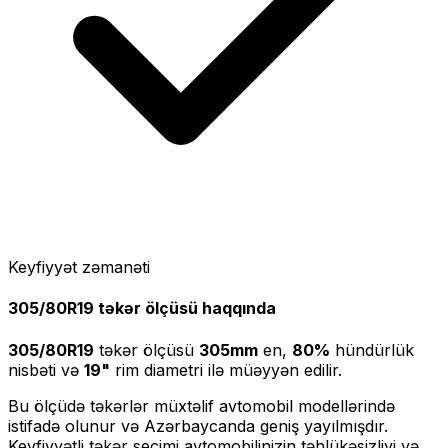
Keyfiyyət zəmanəti
305/80R19
təkər ölçüsü haqqında
305/80R19
təkər ölçüsü
305
mm
en,
80
%
hündürlük
nisbəti və
19
"
rim diametri ilə müəyyən edilir.
Bu ölçüdə təkərlər müxtəlif avtomobil modellərində
istifadə olunur və Azərbaycanda geniş yayılmışdır.
Keyfiyyətli təkər seçimi avtomobilinizin təhlükəsizliyi və