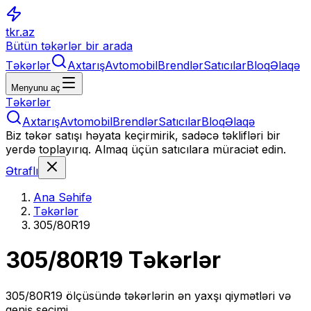
tkr.az
Bütün təkərlər bir arada
Təkərlər
Axtarış
Avtomobil
Brendlər
Satıcılar
Bloq
Əlaqə
Menyunu aç
Təkərlər
Axtarış
Avtomobil
Brendlər
Satıcılar
Bloq
Əlaqə
Biz təkər satışı həyata keçirmirik, sadəcə təklifləri bir
yerdə toplayırıq. Almaq üçün satıcılara müraciət edin.
Ətraflı
Ana Səhifə
Təkərlər
305/80R19
305/80R19
Təkərlər
305/80R19
ölçüsündə təkərlərin ən yaxşı qiymətləri və
geniş seçimi