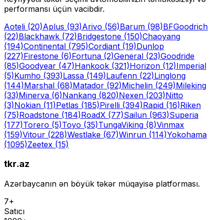
performansı üçün vacibdir.
Aoteli
(20)
Aplus
(93)
Arivo
(56)
Barum
(98)
BFGoodrich
(22)
Blackhawk
(72)
Bridgestone
(150)
Chaoyang
(194)
Continental
(795)
Cordiant
(19)
Dunlop
(227)
Firestone
(6)
Fortuna
(2)
General
(23)
Goodride
(85)
Goodyear
(47)
Hankook
(321)
Horizon
(12)
Imperial
(5)
Kumho
(393)
Lassa
(149)
Laufenn
(22)
Linglong
(144)
Marshal
(68)
Matador
(92)
Michelin
(249)
Mileking
(33)
Minerva
(6)
Nankang
(820)
Nexen
(203)
Nitto
(3)
Nokian
(11)
Petlas
(185)
Pirelli
(394)
Rapid
(16)
Riken
(75)
Roadstone
(184)
RoadX
(77)
Sailun
(963)
Superia
(177)
Torero
(5)
Toyo
(35)
Tunga
Viking
(8)
Vinmax
(159)
Vitour
(228)
Westlake
(67)
Winrun
(114)
Yokohama
(1095)
Zeetex
(15)
tkr.az
Azərbaycanın ən böyük təkər müqayisə platforması.
7+
Satıcı