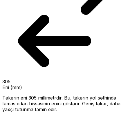
305
Eni (mm)
Təkərin eni
305
millimetrdir. Bu, təkərin yol səthində
təmas edən hissəsinin enini göstərir.
Geniş təkər, daha
yaxşı tutunma təmin edir.