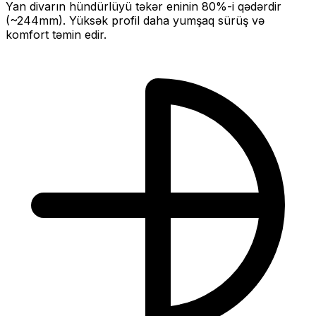
Yan divarın hündürlüyü təkər eninin
80
%-i qədərdir
(~
244
mm).
Yüksək profil daha yumşaq sürüş və
komfort təmin edir.