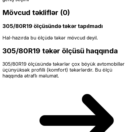
Mövcud təkliflər (
0
)
305/80R19
ölçüsündə təkər tapılmadı
Hal-hazırda bu ölçüdə təkər mövcud deyil.
305/80R19
təkər ölçüsü haqqında
305/80R19
ölçüsündə təkərlər
çox böyük
avtomobillər
üçün
yüksək profilli (komfort)
təkərlərdir. Bu ölçü
haqqında ətraflı məlumat.