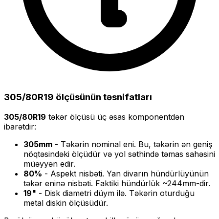
305/80R19
ölçüsünün təsnifatları
305/80R19
təkər ölçüsü üç əsas komponentdən
ibarətdir:
305
mm
- Təkərin nominal eni. Bu, təkərin ən geniş
nöqtəsindəki ölçüdür və yol səthində təmas sahəsini
müəyyən edir.
80
%
- Aspekt nisbəti. Yan divarın hündürlüyünün
təkər eninə nisbəti. Faktiki hündürlük ~
244
mm-dir.
19
"
- Disk diametri düym ilə. Təkərin oturduğu
metal diskin ölçüsüdür.