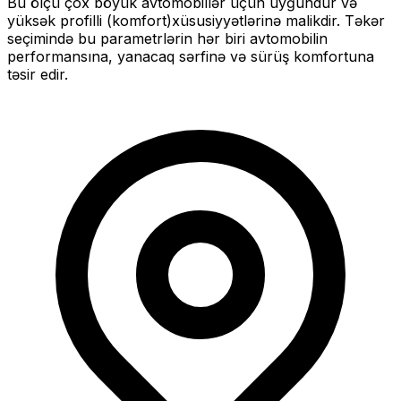
Bu ölçü
çox böyük
avtomobillər üçün uyğundur və
yüksək profilli (komfort)
xüsusiyyətlərinə malikdir. Təkər
seçimində bu parametrlərin hər biri avtomobilin
performansına, yanacaq sərfinə və sürüş komfortuna
təsir edir.