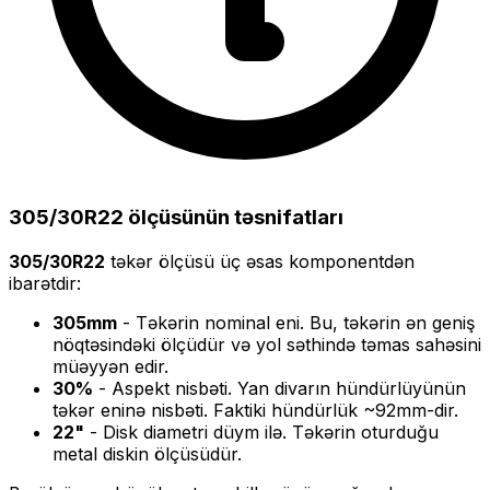
305/30R22
ölçüsünün təsnifatları
305/30R22
təkər ölçüsü üç əsas komponentdən
ibarətdir:
305
mm
- Təkərin nominal eni. Bu, təkərin ən geniş
nöqtəsindəki ölçüdür və yol səthində təmas sahəsini
müəyyən edir.
30
%
- Aspekt nisbəti. Yan divarın hündürlüyünün
təkər eninə nisbəti. Faktiki hündürlük ~
92
mm-dir.
22
"
- Disk diametri düym ilə. Təkərin oturduğu
metal diskin ölçüsüdür.