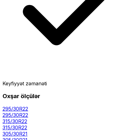
Keyfiyyət zəmanəti
Oxşar ölçülər
295/30R22
295
/
30
R
22
315/30R22
315
/
30
R
22
305/30R21
305
/
30
R
21