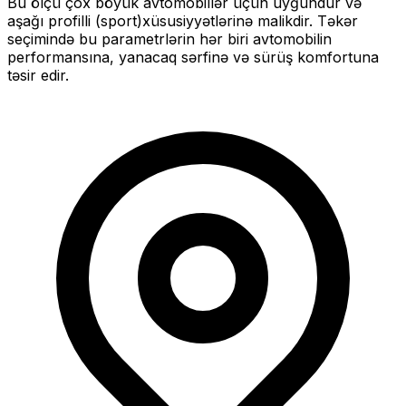
Bu ölçü
çox böyük
avtomobillər üçün uyğundur və
aşağı profilli (sport)
xüsusiyyətlərinə malikdir. Təkər
seçimində bu parametrlərin hər biri avtomobilin
performansına, yanacaq sərfinə və sürüş komfortuna
təsir edir.