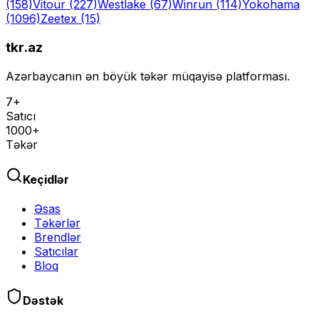
(158)
Vitour
(227)
Westlake
(67)
Winrun
(114)
Yokohama
(1096)
Zeetex
(15)
tkr.az
Azərbaycanın ən böyük təkər müqayisə platforması.
7+
Satıcı
1000+
Təkər
Keçidlər
Əsas
Təkərlər
Brendlər
Satıcılar
Bloq
Dəstək