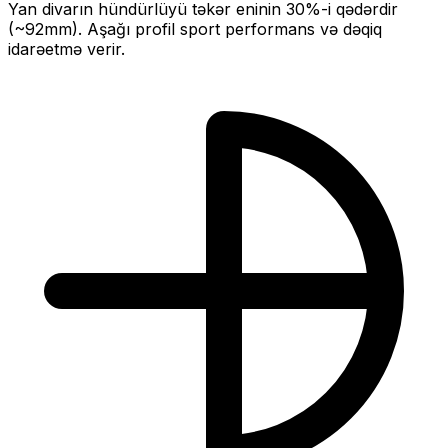
Yan divarın hündürlüyü təkər eninin
30
%-i qədərdir
(~
92
mm).
Aşağı profil sport performans və dəqiq
idarəetmə verir.