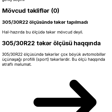
Mövcud təkliflər (
0
)
305/30R22
ölçüsündə təkər tapılmadı
Hal-hazırda bu ölçüdə təkər mövcud deyil.
305/30R22
təkər ölçüsü haqqında
305/30R22
ölçüsündə təkərlər
çox böyük
avtomobillər
üçün
aşağı profilli (sport)
təkərlərdir. Bu ölçü haqqında
ətraflı məlumat.