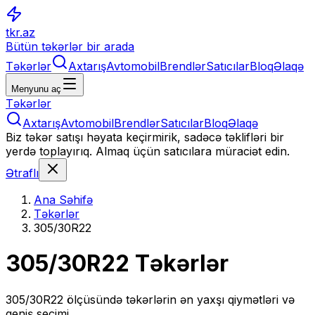
tkr.az
Bütün təkərlər bir arada
Təkərlər
Axtarış
Avtomobil
Brendlər
Satıcılar
Bloq
Əlaqə
Menyunu aç
Təkərlər
Axtarış
Avtomobil
Brendlər
Satıcılar
Bloq
Əlaqə
Biz təkər satışı həyata keçirmirik, sadəcə təklifləri bir
yerdə toplayırıq. Almaq üçün satıcılara müraciət edin.
Ətraflı
Ana Səhifə
Təkərlər
305/30R22
305/30R22
Təkərlər
305/30R22
ölçüsündə təkərlərin ən yaxşı qiymətləri və
geniş seçimi