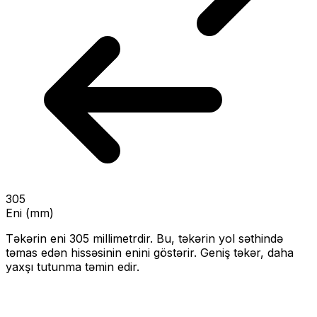
305
Eni (mm)
Təkərin eni
305
millimetrdir. Bu, təkərin yol səthində
təmas edən hissəsinin enini göstərir.
Geniş təkər, daha
yaxşı tutunma təmin edir.