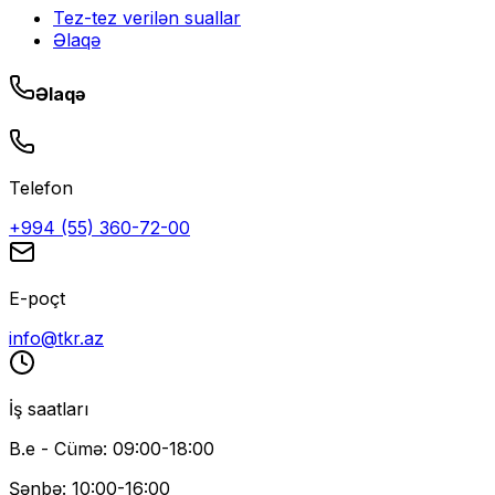
Tez-tez verilən suallar
Əlaqə
Əlaqə
Telefon
+994 (55) 360-72-00
E-poçt
info@tkr.az
İş saatları
B.e - Cümə: 09:00-18:00
Şənbə: 10:00-16:00