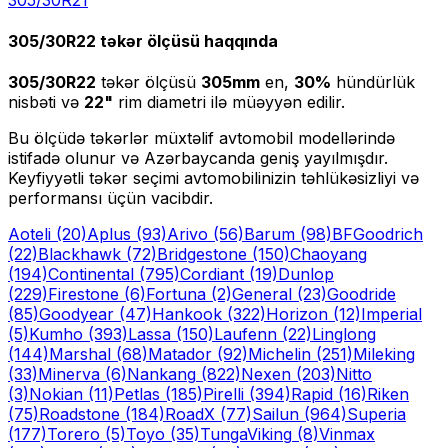
305/30R22
təkər ölçüsü haqqında
305/30R22
təkər ölçüsü
305
mm
en,
30
%
hündürlük
nisbəti və
22
"
rim diametri ilə müəyyən edilir.
Bu ölçüdə təkərlər müxtəlif avtomobil modellərində
istifadə olunur və Azərbaycanda geniş yayılmışdır.
Keyfiyyətli təkər seçimi avtomobilinizin təhlükəsizliyi və
performansı üçün vacibdir.
Aoteli
(20)
Aplus
(93)
Arivo
(56)
Barum
(98)
BFGoodrich
(22)
Blackhawk
(72)
Bridgestone
(150)
Chaoyang
(194)
Continental
(795)
Cordiant
(19)
Dunlop
(229)
Firestone
(6)
Fortuna
(2)
General
(23)
Goodride
(85)
Goodyear
(47)
Hankook
(322)
Horizon
(12)
Imperial
(5)
Kumho
(393)
Lassa
(150)
Laufenn
(22)
Linglong
(144)
Marshal
(68)
Matador
(92)
Michelin
(251)
Mileking
(33)
Minerva
(6)
Nankang
(822)
Nexen
(203)
Nitto
(3)
Nokian
(11)
Petlas
(185)
Pirelli
(394)
Rapid
(16)
Riken
(75)
Roadstone
(184)
RoadX
(77)
Sailun
(964)
Superia
(177)
Torero
(5)
Toyo
(35)
Tunga
Viking
(8)
Vinmax