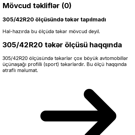
Mövcud təkliflər (
0
)
305/42R20
ölçüsündə təkər tapılmadı
Hal-hazırda bu ölçüdə təkər mövcud deyil.
305/42R20
təkər ölçüsü haqqında
305/42R20
ölçüsündə təkərlər
çox böyük
avtomobillər
üçün
aşağı profilli (sport)
təkərlərdir. Bu ölçü haqqında
ətraflı məlumat.