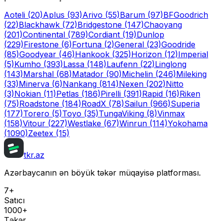
Aoteli
(20)
Aplus
(93)
Arivo
(55)
Barum
(97)
BFGoodrich
(22)
Blackhawk
(72)
Bridgestone
(147)
Chaoyang
(201)
Continental
(789)
Cordiant
(19)
Dunlop
(229)
Firestone
(6)
Fortuna
(2)
General
(23)
Goodride
(85)
Goodyear
(46)
Hankook
(325)
Horizon
(12)
Imperial
(5)
Kumho
(393)
Lassa
(148)
Laufenn
(22)
Linglong
(143)
Marshal
(68)
Matador
(90)
Michelin
(246)
Mileking
(33)
Minerva
(6)
Nankang
(814)
Nexen
(202)
Nitto
(3)
Nokian
(11)
Petlas
(186)
Pirelli
(391)
Rapid
(16)
Riken
(75)
Roadstone
(184)
RoadX
(78)
Sailun
(966)
Superia
(177)
Torero
(5)
Toyo
(35)
Tunga
Viking
(8)
Vinmax
(158)
Vitour
(227)
Westlake
(67)
Winrun
(114)
Yokohama
(1090)
Zeetex
(15)
tkr.az
Azərbaycanın ən böyük təkər müqayisə platforması.
7+
Satıcı
1000+
Təkər