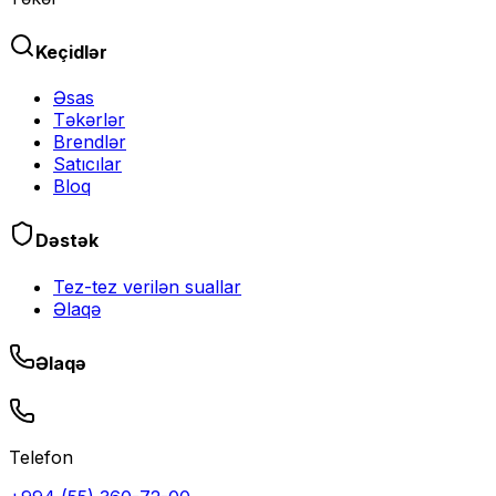
Keçidlər
Əsas
Təkərlər
Brendlər
Satıcılar
Bloq
Dəstək
Tez-tez verilən suallar
Əlaqə
Əlaqə
Telefon