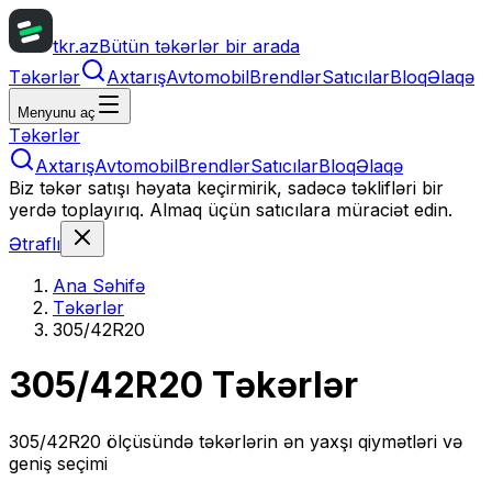
tkr.az
Bütün təkərlər bir arada
Təkərlər
Axtarış
Avtomobil
Brendlər
Satıcılar
Bloq
Əlaqə
Menyunu aç
Təkərlər
Axtarış
Avtomobil
Brendlər
Satıcılar
Bloq
Əlaqə
Biz təkər satışı həyata keçirmirik, sadəcə təklifləri bir
yerdə toplayırıq. Almaq üçün satıcılara müraciət edin.
Ətraflı
Ana Səhifə
Təkərlər
305/42R20
305/42R20
Təkərlər
305/42R20
ölçüsündə təkərlərin ən yaxşı qiymətləri və
geniş seçimi