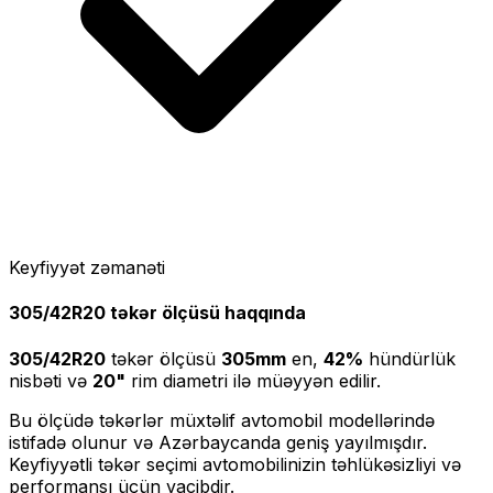
Keyfiyyət zəmanəti
305/42R20
təkər ölçüsü haqqında
305/42R20
təkər ölçüsü
305
mm
en,
42
%
hündürlük
nisbəti və
20
"
rim diametri ilə müəyyən edilir.
Bu ölçüdə təkərlər müxtəlif avtomobil modellərində
istifadə olunur və Azərbaycanda geniş yayılmışdır.
Keyfiyyətli təkər seçimi avtomobilinizin təhlükəsizliyi və
performansı üçün vacibdir.