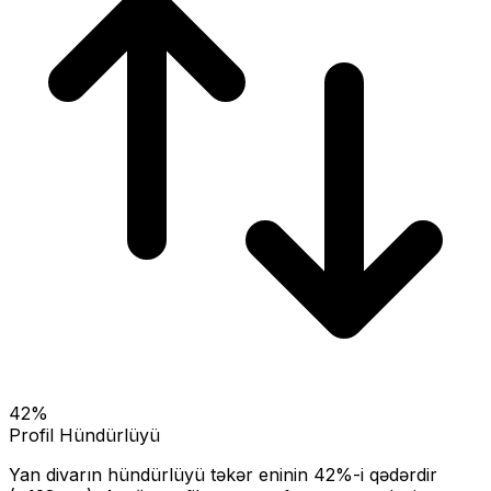
42
%
Profil Hündürlüyü
Yan divarın hündürlüyü təkər eninin
42
%-i qədərdir