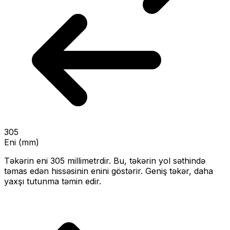
305
Eni (mm)
Təkərin eni
305
millimetrdir. Bu, təkərin yol səthində
təmas edən hissəsinin enini göstərir.
Geniş təkər, daha
yaxşı tutunma təmin edir.