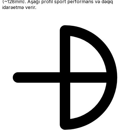
(~
128
mm).
Aşağı profil sport performans və dəqiq
idarəetmə verir.