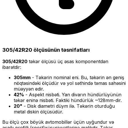
305/42R20
ölçüsünün təsnifatları
305/42R20
təkər ölçüsü üç əsas komponentdən
ibarətdir:
305
mm
- Təkərin nominal eni. Bu, təkərin ən geniş
nöqtəsindəki ölçüdür və yol səthində təmas sahəsini
müəyyən edir.
42
%
- Aspekt nisbəti. Yan divarın hündürlüyünün
təkər eninə nisbəti. Faktiki hündürlük ~
128
mm-dir.
20
"
- Disk diametri düym ilə. Təkərin oturduğu
metal diskin ölçüsüdür.
Bu ölçü
çox böyük
avtomobillər üçün uyğundur və
aşağı profilli (sport)
xüsusiyyətlərinə malikdir. Təkər