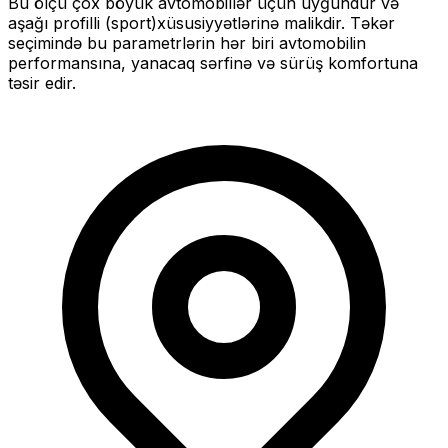
Bu ölçü
çox böyük
avtomobillər üçün uyğundur və
aşağı profilli (sport)
xüsusiyyətlərinə malikdir. Təkər
seçimində bu parametrlərin hər biri avtomobilin
performansına, yanacaq sərfinə və sürüş komfortuna
təsir edir.