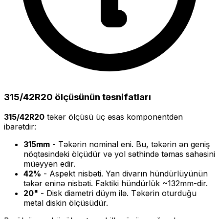
315/42R20
ölçüsünün təsnifatları
315/42R20
təkər ölçüsü üç əsas komponentdən
ibarətdir:
315
mm
- Təkərin nominal eni. Bu, təkərin ən geniş
nöqtəsindəki ölçüdür və yol səthində təmas sahəsini
müəyyən edir.
42
%
- Aspekt nisbəti. Yan divarın hündürlüyünün
təkər eninə nisbəti. Faktiki hündürlük ~
132
mm-dir.
20
"
- Disk diametri düym ilə. Təkərin oturduğu
metal diskin ölçüsüdür.