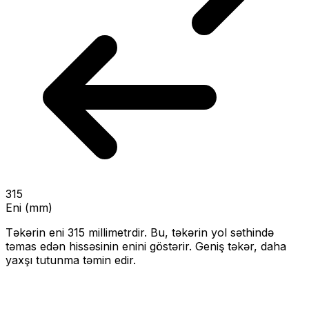
315
Eni (mm)
Təkərin eni
315
millimetrdir. Bu, təkərin yol səthində
təmas edən hissəsinin enini göstərir.
Geniş təkər, daha
yaxşı tutunma təmin edir.