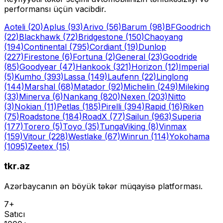
performansı üçün vacibdir.
Aoteli
(20)
Aplus
(93)
Arivo
(56)
Barum
(98)
BFGoodrich
(22)
Blackhawk
(72)
Bridgestone
(150)
Chaoyang
(194)
Continental
(795)
Cordiant
(19)
Dunlop
(227)
Firestone
(6)
Fortuna
(2)
General
(23)
Goodride
(85)
Goodyear
(47)
Hankook
(321)
Horizon
(12)
Imperial
(5)
Kumho
(393)
Lassa
(149)
Laufenn
(22)
Linglong
(144)
Marshal
(68)
Matador
(92)
Michelin
(249)
Mileking
(33)
Minerva
(6)
Nankang
(820)
Nexen
(203)
Nitto
(3)
Nokian
(11)
Petlas
(185)
Pirelli
(394)
Rapid
(16)
Riken
(75)
Roadstone
(184)
RoadX
(77)
Sailun
(963)
Superia
(177)
Torero
(5)
Toyo
(35)
Tunga
Viking
(8)
Vinmax
(159)
Vitour
(228)
Westlake
(67)
Winrun
(114)
Yokohama
(1095)
Zeetex
(15)
tkr.az
Azərbaycanın ən böyük təkər müqayisə platforması.
7+
Satıcı