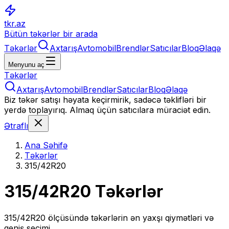
tkr.az
Bütün təkərlər bir arada
Təkərlər
Axtarış
Avtomobil
Brendlər
Satıcılar
Bloq
Əlaqə
Menyunu aç
Təkərlər
Axtarış
Avtomobil
Brendlər
Satıcılar
Bloq
Əlaqə
Biz təkər satışı həyata keçirmirik, sadəcə təklifləri bir
yerdə toplayırıq. Almaq üçün satıcılara müraciət edin.
Ətraflı
Ana Səhifə
Təkərlər
315/42R20
315/42R20
Təkərlər
315/42R20
ölçüsündə təkərlərin ən yaxşı qiymətləri və
geniş seçimi