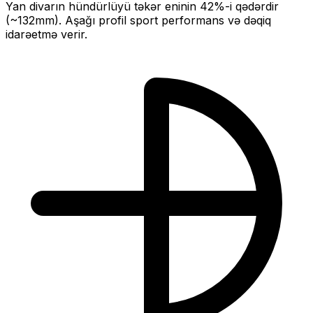
Yan divarın hündürlüyü təkər eninin
42
%-i qədərdir
(~
132
mm).
Aşağı profil sport performans və dəqiq
idarəetmə verir.