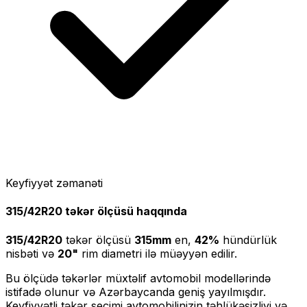
Keyfiyyət zəmanəti
315/42R20
təkər ölçüsü haqqında
315/42R20
təkər ölçüsü
315
mm
en,
42
%
hündürlük
nisbəti və
20
"
rim diametri ilə müəyyən edilir.
Bu ölçüdə təkərlər müxtəlif avtomobil modellərində
istifadə olunur və Azərbaycanda geniş yayılmışdır.
Keyfiyyətli təkər seçimi avtomobilinizin təhlükəsizliyi və