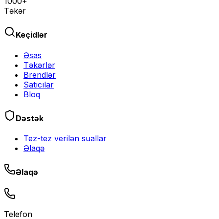
1000+
Təkər
Keçidlər
Əsas
Təkərlər
Brendlər
Satıcılar
Bloq
Dəstək
Tez-tez verilən suallar
Əlaqə
Əlaqə
Telefon