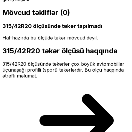
Mövcud təkliflər (
0
)
315/42R20
ölçüsündə təkər tapılmadı
Hal-hazırda bu ölçüdə təkər mövcud deyil.
315/42R20
təkər ölçüsü haqqında
315/42R20
ölçüsündə təkərlər
çox böyük
avtomobillər
üçün
aşağı profilli (sport)
təkərlərdir. Bu ölçü haqqında
ətraflı məlumat.