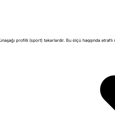
çün
aşağı profilli (sport)
təkərlərdir. Bu ölçü haqqında ətraflı