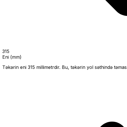
315
Eni (mm)
Təkərin eni
315
millimetrdir. Bu, təkərin yol səthində təmas