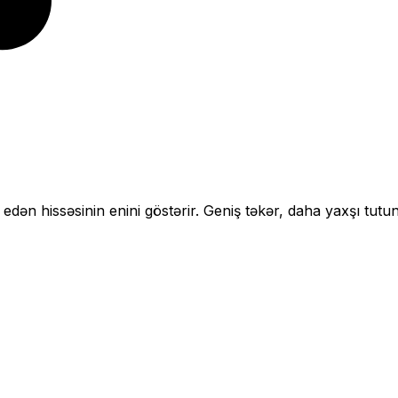
 edən hissəsinin enini göstərir.
Geniş təkər, daha yaxşı tutun