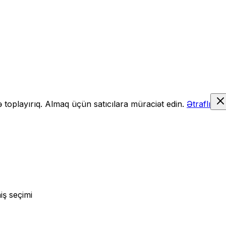
də toplayırıq. Almaq üçün satıcılara müraciət edin.
Ətraflı
iş seçimi