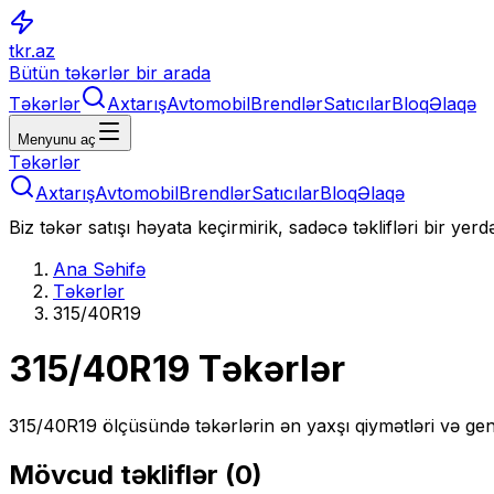
tkr.az
Bütün təkərlər bir arada
Təkərlər
Axtarış
Avtomobil
Brendlər
Satıcılar
Bloq
Əlaqə
Menyunu aç
Təkərlər
Axtarış
Avtomobil
Brendlər
Satıcılar
Bloq
Əlaqə
Biz təkər satışı həyata keçirmirik, sadəcə təklifləri bir yer
Ana Səhifə
Təkərlər
315/40R19
315/40R19
Təkərlər
315/40R19
ölçüsündə təkərlərin ən yaxşı qiymətləri və gen
Mövcud təkliflər (
0
)