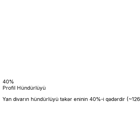
40
%
Profil Hündürlüyü
Yan divarın hündürlüyü təkər eninin
40
%-i qədərdir (~
126