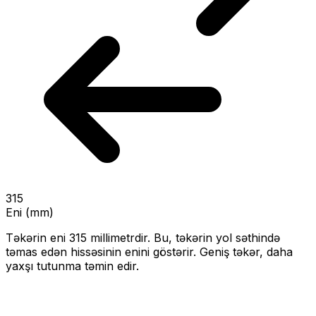
315
Eni (mm)
Təkərin eni
315
millimetrdir. Bu, təkərin yol səthində
təmas edən hissəsinin enini göstərir.
Geniş təkər, daha
yaxşı tutunma təmin edir.