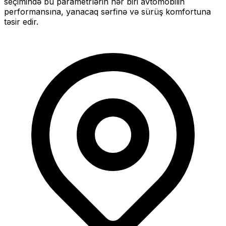
seçimində bu parametrlərin hər biri avtomobilin
performansına, yanacaq sərfinə və sürüş komfortuna
təsir edir.