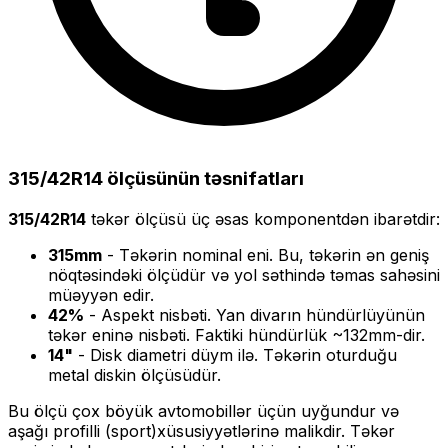
315/42R14
ölçüsünün təsnifatları
315/42R14
təkər ölçüsü üç əsas komponentdən ibarətdir:
315
mm
- Təkərin nominal eni. Bu, təkərin ən geniş
nöqtəsindəki ölçüdür və yol səthində təmas sahəsini
müəyyən edir.
42
%
- Aspekt nisbəti. Yan divarın hündürlüyünün
təkər eninə nisbəti. Faktiki hündürlük ~
132
mm-dir.
14
"
- Disk diametri düym ilə. Təkərin oturduğu
metal diskin ölçüsüdür.
Bu ölçü
çox böyük
avtomobillər üçün uyğundur və
aşağı profilli (sport)
xüsusiyyətlərinə malikdir. Təkər