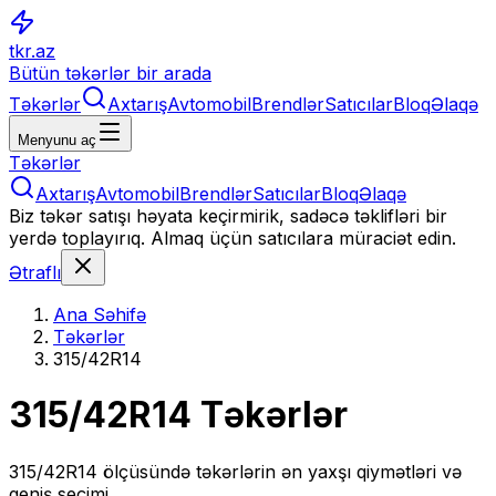
tkr.az
Bütün təkərlər bir arada
Təkərlər
Axtarış
Avtomobil
Brendlər
Satıcılar
Bloq
Əlaqə
Menyunu aç
Təkərlər
Axtarış
Avtomobil
Brendlər
Satıcılar
Bloq
Əlaqə
Biz təkər satışı həyata keçirmirik, sadəcə təklifləri bir
yerdə toplayırıq. Almaq üçün satıcılara müraciət edin.
Ətraflı
Ana Səhifə
Təkərlər
315/42R14
315/42R14
Təkərlər
315/42R14
ölçüsündə təkərlərin ən yaxşı qiymətləri və
geniş seçimi