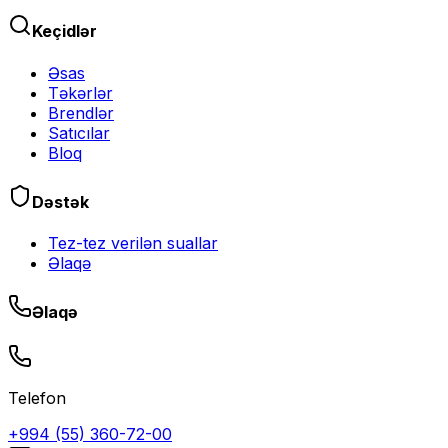
Keçidlər
Əsas
Təkərlər
Brendlər
Satıcılar
Bloq
Dəstək
Tez-tez verilən suallar
Əlaqə
Əlaqə
Telefon
+994 (55) 360-72-00