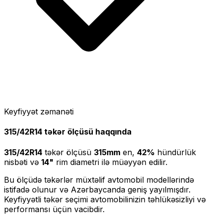
Keyfiyyət zəmanəti
315/42R14
təkər ölçüsü haqqında
315/42R14
təkər ölçüsü
315
mm
en,
42
%
hündürlük
nisbəti və
14
"
rim diametri ilə müəyyən edilir.
Bu ölçüdə təkərlər müxtəlif avtomobil modellərində
istifadə olunur və Azərbaycanda geniş yayılmışdır.
Keyfiyyətli təkər seçimi avtomobilinizin təhlükəsizliyi və
performansı üçün vacibdir.