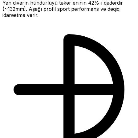
Yan divarın hündürlüyü təkər eninin
42
%-i qədərdir
(~
132
mm).
Aşağı profil sport performans və dəqiq
idarəetmə verir.