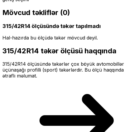
Mövcud təkliflər (
0
)
315/42R14
ölçüsündə təkər tapılmadı
Hal-hazırda bu ölçüdə təkər mövcud deyil.
315/42R14
təkər ölçüsü haqqında
315/42R14
ölçüsündə təkərlər
çox böyük
avtomobillər
üçün
aşağı profilli (sport)
təkərlərdir. Bu ölçü haqqında
ətraflı məlumat.