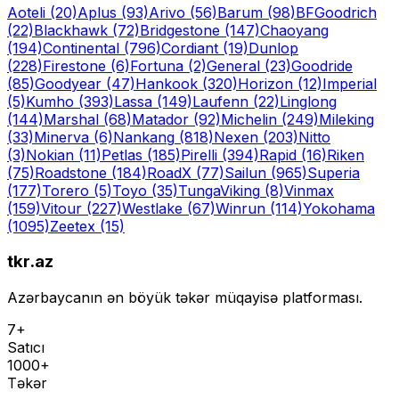
Aoteli
(20)
Aplus
(93)
Arivo
(56)
Barum
(98)
BFGoodrich
(22)
Blackhawk
(72)
Bridgestone
(147)
Chaoyang
(194)
Continental
(796)
Cordiant
(19)
Dunlop
(228)
Firestone
(6)
Fortuna
(2)
General
(23)
Goodride
(85)
Goodyear
(47)
Hankook
(320)
Horizon
(12)
Imperial
(5)
Kumho
(393)
Lassa
(149)
Laufenn
(22)
Linglong
(144)
Marshal
(68)
Matador
(92)
Michelin
(249)
Mileking
(33)
Minerva
(6)
Nankang
(818)
Nexen
(203)
Nitto
(3)
Nokian
(11)
Petlas
(185)
Pirelli
(394)
Rapid
(16)
Riken
(75)
Roadstone
(184)
RoadX
(77)
Sailun
(965)
Superia
(177)
Torero
(5)
Toyo
(35)
Tunga
Viking
(8)
Vinmax
(159)
Vitour
(227)
Westlake
(67)
Winrun
(114)
Yokohama
(1095)
Zeetex
(15)
tkr.az
Azərbaycanın ən böyük təkər müqayisə platforması.
7+
Satıcı
1000+
Təkər