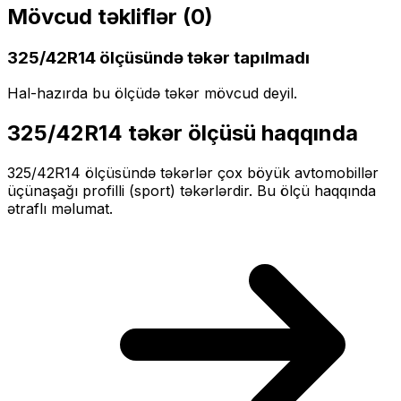
Mövcud təkliflər (
0
)
325/42R14
ölçüsündə təkər tapılmadı
Hal-hazırda bu ölçüdə təkər mövcud deyil.
325/42R14
təkər ölçüsü haqqında
325/42R14
ölçüsündə təkərlər
çox böyük
avtomobillər
üçün
aşağı profilli (sport)
təkərlərdir. Bu ölçü haqqında
ətraflı məlumat.