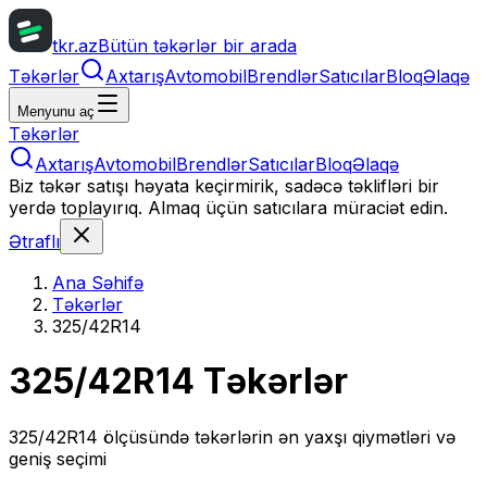
tkr.az
Bütün təkərlər bir arada
Təkərlər
Axtarış
Avtomobil
Brendlər
Satıcılar
Bloq
Əlaqə
Menyunu aç
Təkərlər
Axtarış
Avtomobil
Brendlər
Satıcılar
Bloq
Əlaqə
Biz təkər satışı həyata keçirmirik, sadəcə təklifləri bir
yerdə toplayırıq. Almaq üçün satıcılara müraciət edin.
Ətraflı
Ana Səhifə
Təkərlər
325/42R14
325/42R14
Təkərlər
325/42R14
ölçüsündə təkərlərin ən yaxşı qiymətləri və
geniş seçimi