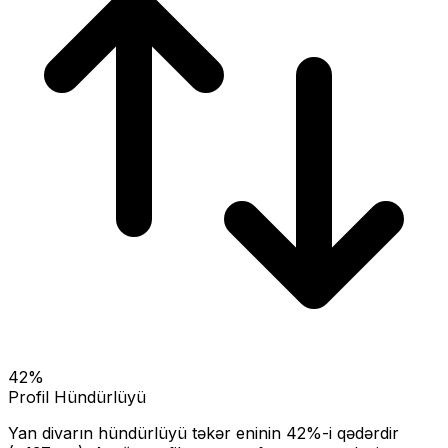
42
%
Profil Hündürlüyü
Yan divarın hündürlüyü təkər eninin
42
%-i qədərdir