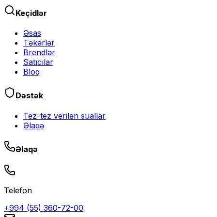
Keçidlər
Əsas
Təkərlər
Brendlər
Satıcılar
Bloq
Dəstək
Tez-tez verilən suallar
Əlaqə
Əlaqə
Telefon
+994 (55) 360-72-00