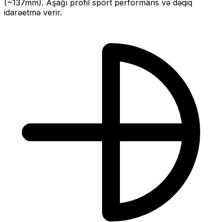
(~
137
mm).
Aşağı profil sport performans və dəqiq
idarəetmə verir.