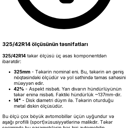
325/42R14
ölçüsünün təsnifatları
325/42R14
təkər ölçüsü üç əsas komponentdən
ibarətdir:
325
mm
- Təkərin nominal eni. Bu, təkərin ən geniş
nöqtəsindəki ölçüdür və yol səthində təmas sahəsini
müəyyən edir.
42
%
- Aspekt nisbəti. Yan divarın hündürlüyünün
təkər eninə nisbəti. Faktiki hündürlük ~
137
mm-dir.
14
"
- Disk diametri düym ilə. Təkərin oturduğu
metal diskin ölçüsüdür.
Bu ölçü
çox böyük
avtomobillər üçün uyğundur və
aşağı profilli (sport)
xüsusiyyətlərinə malikdir. Təkər
seçimində bu parametrlərin hər biri avtomobilin