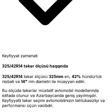
Keyfiyyət zəmanəti
325/42R14
təkər ölçüsü haqqında
325/42R14
təkər ölçüsü
325
mm
en,
42
%
hündürlük
nisbəti və
14
"
rim diametri ilə müəyyən edilir.
Bu ölçüdə təkərlər müxtəlif avtomobil modellərində
istifadə olunur və Azərbaycanda geniş yayılmışdır.
Keyfiyyətli təkər seçimi avtomobilinizin təhlükəsizliyi və
performansı üçün vacibdir.