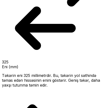
325
Eni (mm)
Təkərin eni
325
millimetrdir. Bu, təkərin yol səthində
təmas edən hissəsinin enini göstərir.
Geniş təkər, daha
yaxşı tutunma təmin edir.