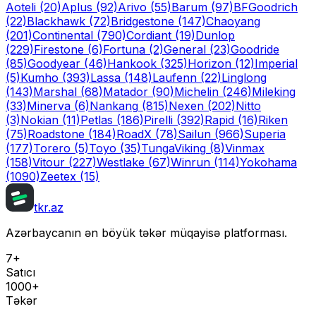
Aoteli
(20)
Aplus
(92)
Arivo
(55)
Barum
(97)
BFGoodrich
(22)
Blackhawk
(72)
Bridgestone
(147)
Chaoyang
(201)
Continental
(790)
Cordiant
(19)
Dunlop
(229)
Firestone
(6)
Fortuna
(2)
General
(23)
Goodride
(85)
Goodyear
(46)
Hankook
(325)
Horizon
(12)
Imperial
(5)
Kumho
(393)
Lassa
(148)
Laufenn
(22)
Linglong
(143)
Marshal
(68)
Matador
(90)
Michelin
(246)
Mileking
(33)
Minerva
(6)
Nankang
(815)
Nexen
(202)
Nitto
(3)
Nokian
(11)
Petlas
(186)
Pirelli
(392)
Rapid
(16)
Riken
(75)
Roadstone
(184)
RoadX
(78)
Sailun
(966)
Superia
(177)
Torero
(5)
Toyo
(35)
Tunga
Viking
(8)
Vinmax
(158)
Vitour
(227)
Westlake
(67)
Winrun
(114)
Yokohama
(1090)
Zeetex
(15)
tkr.az
Azərbaycanın ən böyük təkər müqayisə platforması.
7+
Satıcı
1000+
Təkər