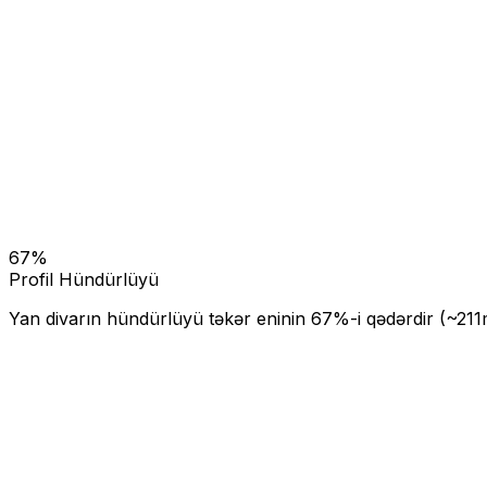
67
%
Profil Hündürlüyü
Yan divarın hündürlüyü təkər eninin
67
%-i qədərdir (~
211