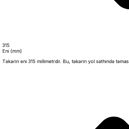
315
Eni (mm)
Təkərin eni
315
millimetrdir. Bu, təkərin yol səthində təmas