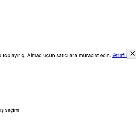
də toplayırıq. Almaq üçün satıcılara müraciət edin.
Ətraflı
iş seçimi