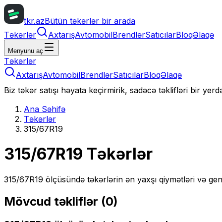
tkr.az
Bütün təkərlər bir arada
Təkərlər
Axtarış
Avtomobil
Brendlər
Satıcılar
Bloq
Əlaqə
Menyunu aç
Təkərlər
Axtarış
Avtomobil
Brendlər
Satıcılar
Bloq
Əlaqə
Biz təkər satışı həyata keçirmirik, sadəcə təklifləri bir yer
Ana Səhifə
Təkərlər
315/67R19
315/67R19
Təkərlər
315/67R19
ölçüsündə təkərlərin ən yaxşı qiymətləri və gen
Mövcud təkliflər (
0
)