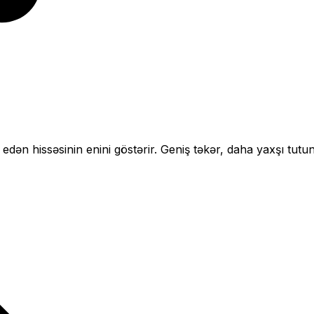
 edən hissəsinin enini göstərir.
Geniş təkər, daha yaxşı tutun