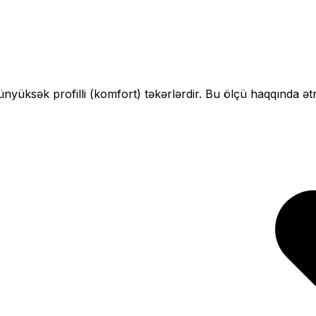
ün
yüksək profilli (komfort)
təkərlərdir. Bu ölçü haqqında ət