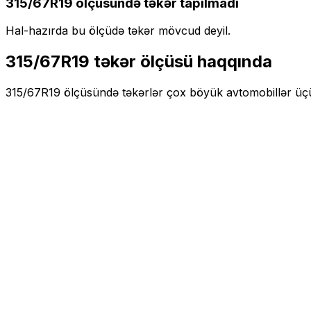
315/67R19
ölçüsündə təkər tapılmadı
Hal-hazırda bu ölçüdə təkər mövcud deyil.
315/67R19
təkər ölçüsü haqqında
315/67R19
ölçüsündə təkərlər
çox böyük
avtomobillər üç