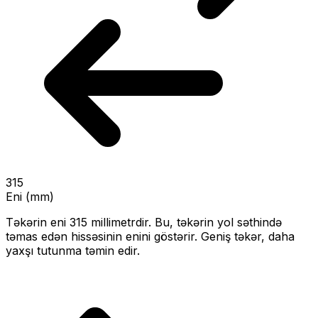
315
Eni (mm)
Təkərin eni
315
millimetrdir. Bu, təkərin yol səthində
təmas edən hissəsinin enini göstərir.
Geniş təkər, daha
yaxşı tutunma təmin edir.