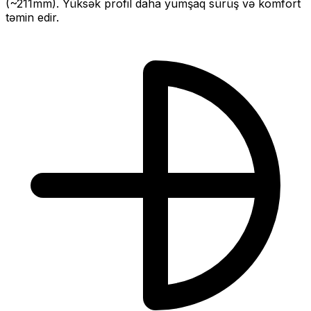
(~
211
mm).
Yüksək profil daha yumşaq sürüş və komfort
təmin edir.