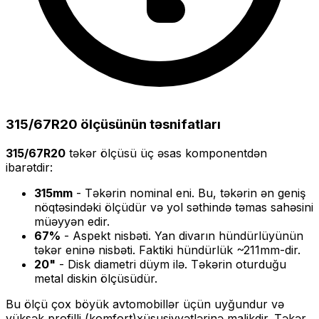
315/67R20
ölçüsünün təsnifatları
315/67R20
təkər ölçüsü üç əsas komponentdən
ibarətdir:
315
mm
- Təkərin nominal eni. Bu, təkərin ən geniş
nöqtəsindəki ölçüdür və yol səthində təmas sahəsini
müəyyən edir.
67
%
- Aspekt nisbəti. Yan divarın hündürlüyünün
təkər eninə nisbəti. Faktiki hündürlük ~
211
mm-dir.
20
"
- Disk diametri düym ilə. Təkərin oturduğu
metal diskin ölçüsüdür.
Bu ölçü
çox böyük
avtomobillər üçün uyğundur və
yüksək profilli (komfort)
xüsusiyyətlərinə malikdir. Təkər