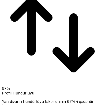
67
%
Profil Hündürlüyü
Yan divarın hündürlüyü təkər eninin
67
%-i qədərdir