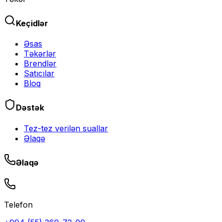
Keçidlər
Əsas
Təkərlər
Brendlər
Satıcılar
Bloq
Dəstək
Tez-tez verilən suallar
Əlaqə
Əlaqə
Telefon