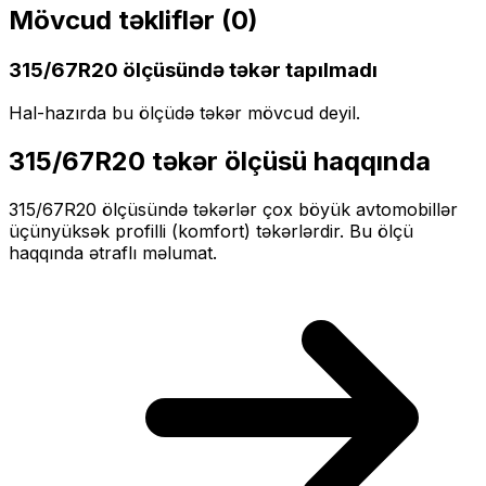
Mövcud təkliflər (
0
)
315/67R20
ölçüsündə təkər tapılmadı
Hal-hazırda bu ölçüdə təkər mövcud deyil.
315/67R20
təkər ölçüsü haqqında
315/67R20
ölçüsündə təkərlər
çox böyük
avtomobillər
üçün
yüksək profilli (komfort)
təkərlərdir. Bu ölçü
haqqında ətraflı məlumat.