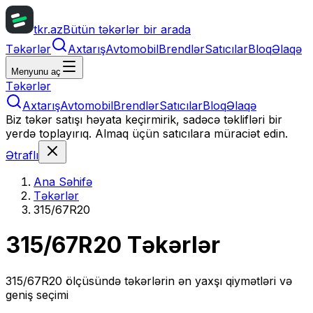
tkr.az
Bütün təkərlər bir arada
Təkərlər
Axtarış
Avtomobil
Brendlər
Satıcılar
Bloq
Əlaqə
Menyunu aç
Təkərlər
Axtarış
Avtomobil
Brendlər
Satıcılar
Bloq
Əlaqə
Biz təkər satışı həyata keçirmirik, sadəcə təklifləri bir
yerdə toplayırıq. Almaq üçün satıcılara müraciət edin.
Ətraflı
Ana Səhifə
Təkərlər
315/67R20
315/67R20
Təkərlər
315/67R20
ölçüsündə təkərlərin ən yaxşı qiymətləri və
geniş seçimi