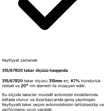
Keyfiyyət zəmanəti
315/67R20
təkər ölçüsü haqqında
315/67R20
təkər ölçüsü
315
mm
en,
67
%
hündürlük
nisbəti və
20
"
rim diametri ilə müəyyən edilir.
Bu ölçüdə təkərlər müxtəlif avtomobil modellərində
istifadə olunur və Azərbaycanda geniş yayılmışdır.
Keyfiyyətli təkər seçimi avtomobilinizin təhlükəsizliyi və
performansı üçün vacibdir.