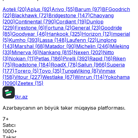
Aoteli
(20)
Aplus
(92)
Arivo
(55)
Barum
(97)
BFGoodrich
(22)
Blackhawk
(72)
Bridgestone
(147)
Chaoyang
(200)
Continental
(790)
Cordiant
(19)
Dunlop
(229)
Firestone
(6)
Fortuna
(2)
General
(23)
Goodride
(85)
Goodyear
(46)
Hankook
(325)
Horizon
(12)
Imperial
(5)
Kumho
(393)
Lassa
(148)
Laufenn
(22)
Linglong
(143)
Marshal
(68)
Matador
(90)
Michelin
(246)
Mileking
(33)
Minerva
(6)
Nankang
(815)
Nexen
(202)
Nitto
(3)
Nokian
(11)
Petlas
(186)
Pirelli
(392)
Rapid
(16)
Riken
(75)
Roadstone
(184)
RoadX
(78)
Sailun
(966)
Superia
(177)
Torero
(5)
Toyo
(35)
Tunga
Viking
(8)
Vinmax
(158)
Vitour
(227)
Westlake
(67)
Winrun
(114)
Yokohama
(1090)
Zeetex
(15)
tkr.az
Azərbaycanın ən böyük təkər müqayisə platforması.
7+
Satıcı
1000+
Təkər