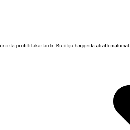
çün
orta profilli
təkərlərdir. Bu ölçü haqqında ətraflı məlumat