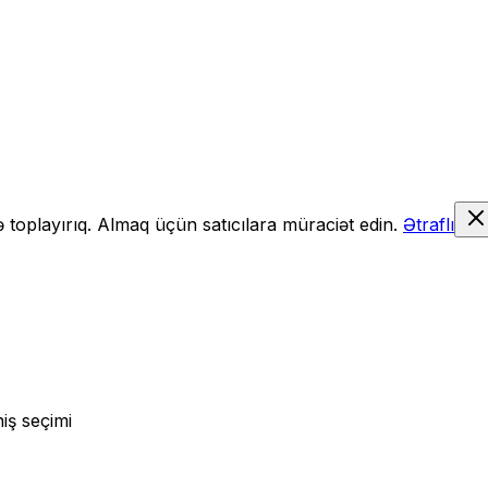
də toplayırıq. Almaq üçün satıcılara müraciət edin.
Ətraflı
iş seçimi