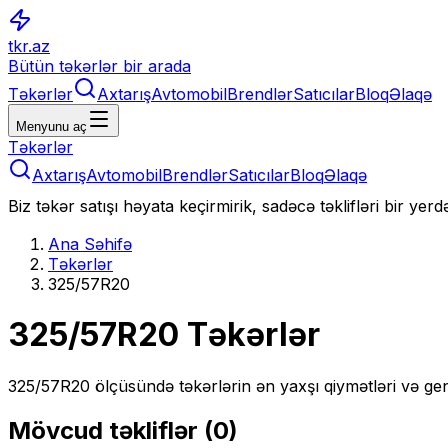
tkr.az
Bütün təkərlər bir arada
Təkərlər
Axtarış
Avtomobil
Brendlər
Satıcılar
Bloq
Əlaqə
Menyunu aç
Təkərlər
Axtarış
Avtomobil
Brendlər
Satıcılar
Bloq
Əlaqə
Biz təkər satışı həyata keçirmirik, sadəcə təklifləri bir yer
Ana Səhifə
Təkərlər
325/57R20
325/57R20
Təkərlər
325/57R20
ölçüsündə təkərlərin ən yaxşı qiymətləri və gen
Mövcud təkliflər (
0
)