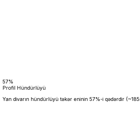
57
%
Profil Hündürlüyü
Yan divarın hündürlüyü təkər eninin
57
%-i qədərdir (~
185