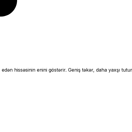
 edən hissəsinin enini göstərir.
Geniş təkər, daha yaxşı tutu