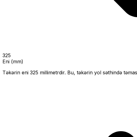
325
Eni (mm)
Təkərin eni
325
millimetrdir. Bu, təkərin yol səthində təmas