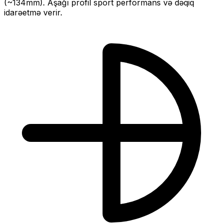
(~
134
mm).
Aşağı profil sport performans və dəqiq
idarəetmə verir.