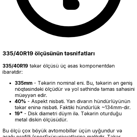
335/40R19
ölçüsünün təsnifatları
335/40R19
təkər ölçüsü üç əsas komponentdən
ibarətdir:
335
mm
- Təkərin nominal eni. Bu, təkərin ən geniş
nöqtəsindəki ölçüdür və yol səthində təmas sahəsini
müəyyən edir.
40
%
- Aspekt nisbəti. Yan divarın hündürlüyünün
təkər eninə nisbəti. Faktiki hündürlük ~
134
mm-dir.
19
"
- Disk diametri düym ilə. Təkərin oturduğu
metal diskin ölçüsüdür.
Bu ölçü
çox böyük
avtomobillər üçün uyğundur və
aşağı profilli (sport)
xüsusiyyətlərinə malikdir. Təkər