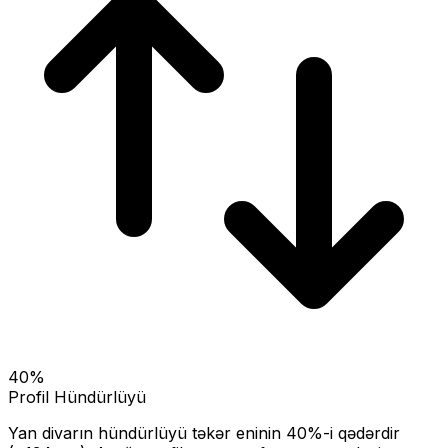
40
%
Profil Hündürlüyü
Yan divarın hündürlüyü təkər eninin
40
%-i qədərdir