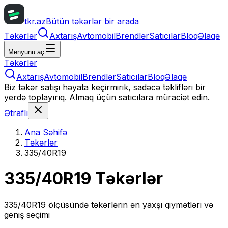
tkr.az
Bütün təkərlər bir arada
Təkərlər
Axtarış
Avtomobil
Brendlər
Satıcılar
Bloq
Əlaqə
Menyunu aç
Təkərlər
Axtarış
Avtomobil
Brendlər
Satıcılar
Bloq
Əlaqə
Biz təkər satışı həyata keçirmirik, sadəcə təklifləri bir
yerdə toplayırıq. Almaq üçün satıcılara müraciət edin.
Ətraflı
Ana Səhifə
Təkərlər
335/40R19
335/40R19
Təkərlər
335/40R19
ölçüsündə təkərlərin ən yaxşı qiymətləri və
geniş seçimi