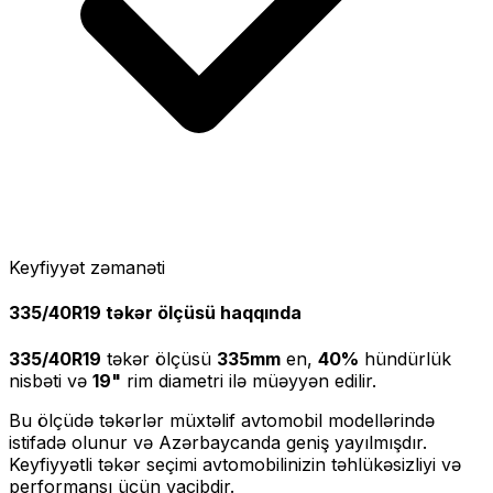
Keyfiyyət zəmanəti
335/40R19
təkər ölçüsü haqqında
335/40R19
təkər ölçüsü
335
mm
en,
40
%
hündürlük
nisbəti və
19
"
rim diametri ilə müəyyən edilir.
Bu ölçüdə təkərlər müxtəlif avtomobil modellərində
istifadə olunur və Azərbaycanda geniş yayılmışdır.
Keyfiyyətli təkər seçimi avtomobilinizin təhlükəsizliyi və
performansı üçün vacibdir.