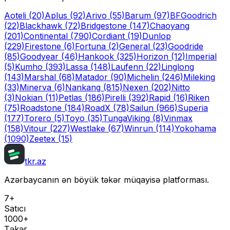
Aoteli
(20)
Aplus
(92)
Arivo
(55)
Barum
(97)
BFGoodrich
(22)
Blackhawk
(72)
Bridgestone
(147)
Chaoyang
(201)
Continental
(790)
Cordiant
(19)
Dunlop
(229)
Firestone
(6)
Fortuna
(2)
General
(23)
Goodride
(85)
Goodyear
(46)
Hankook
(325)
Horizon
(12)
Imperial
(5)
Kumho
(393)
Lassa
(148)
Laufenn
(22)
Linglong
(143)
Marshal
(68)
Matador
(90)
Michelin
(246)
Mileking
(33)
Minerva
(6)
Nankang
(815)
Nexen
(202)
Nitto
(3)
Nokian
(11)
Petlas
(186)
Pirelli
(392)
Rapid
(16)
Riken
(75)
Roadstone
(184)
RoadX
(78)
Sailun
(966)
Superia
(177)
Torero
(5)
Toyo
(35)
Tunga
Viking
(8)
Vinmax
(158)
Vitour
(227)
Westlake
(67)
Winrun
(114)
Yokohama
(1090)
Zeetex
(15)
tkr.az
Azərbaycanın ən böyük təkər müqayisə platforması.
7+
Satıcı
1000+
Təkər