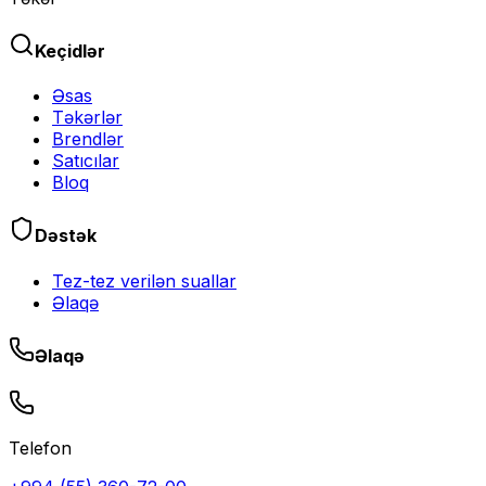
Keçidlər
Əsas
Təkərlər
Brendlər
Satıcılar
Bloq
Dəstək
Tez-tez verilən suallar
Əlaqə
Əlaqə
Telefon