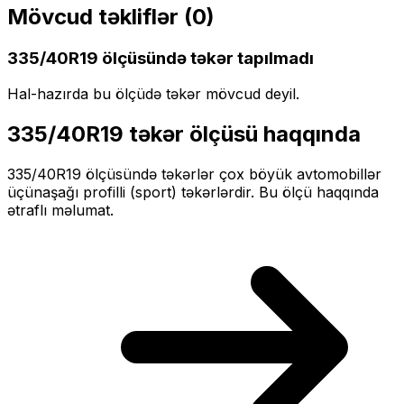
Mövcud təkliflər (
0
)
335/40R19
ölçüsündə təkər tapılmadı
Hal-hazırda bu ölçüdə təkər mövcud deyil.
335/40R19
təkər ölçüsü haqqında
335/40R19
ölçüsündə təkərlər
çox böyük
avtomobillər
üçün
aşağı profilli (sport)
təkərlərdir. Bu ölçü haqqında
ətraflı məlumat.