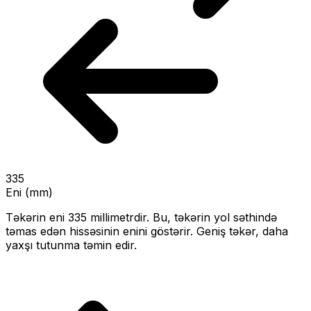
335
Eni (mm)
Təkərin eni
335
millimetrdir. Bu, təkərin yol səthində
təmas edən hissəsinin enini göstərir.
Geniş təkər, daha
yaxşı tutunma təmin edir.