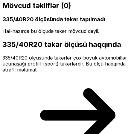
Mövcud təkliflər (
0
)
335/40R20
ölçüsündə təkər tapılmadı
Hal-hazırda bu ölçüdə təkər mövcud deyil.
335/40R20
təkər ölçüsü haqqında
335/40R20
ölçüsündə təkərlər
çox böyük
avtomobillər
üçün
aşağı profilli (sport)
təkərlərdir. Bu ölçü haqqında
ətraflı məlumat.