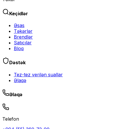
Keçidlər
Əsas
Təkərlər
Brendlər
Satıcılar
Bloq
Dəstək
Tez-tez verilən suallar
Əlaqə
Əlaqə
Telefon