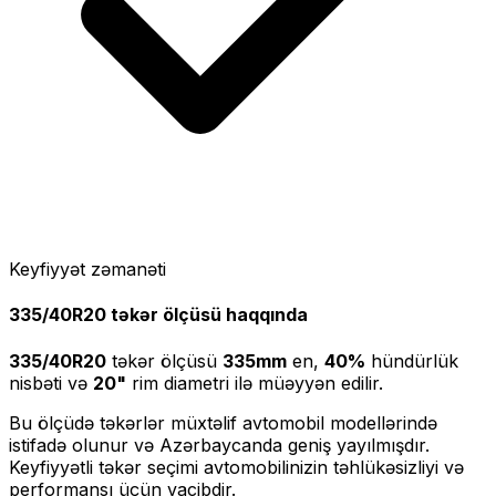
Keyfiyyət zəmanəti
335/40R20
təkər ölçüsü haqqında
335/40R20
təkər ölçüsü
335
mm
en,
40
%
hündürlük
nisbəti və
20
"
rim diametri ilə müəyyən edilir.
Bu ölçüdə təkərlər müxtəlif avtomobil modellərində
istifadə olunur və Azərbaycanda geniş yayılmışdır.
Keyfiyyətli təkər seçimi avtomobilinizin təhlükəsizliyi və
performansı üçün vacibdir.