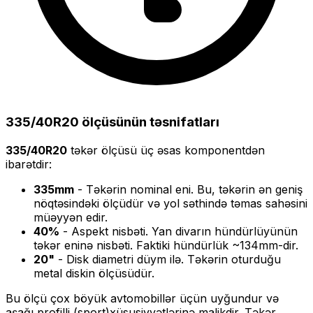
335/40R20
ölçüsünün təsnifatları
335/40R20
təkər ölçüsü üç əsas komponentdən
ibarətdir:
335
mm
- Təkərin nominal eni. Bu, təkərin ən geniş
nöqtəsindəki ölçüdür və yol səthində təmas sahəsini
müəyyən edir.
40
%
- Aspekt nisbəti. Yan divarın hündürlüyünün
təkər eninə nisbəti. Faktiki hündürlük ~
134
mm-dir.
20
"
- Disk diametri düym ilə. Təkərin oturduğu
metal diskin ölçüsüdür.
Bu ölçü
çox böyük
avtomobillər üçün uyğundur və
aşağı profilli (sport)
xüsusiyyətlərinə malikdir. Təkər