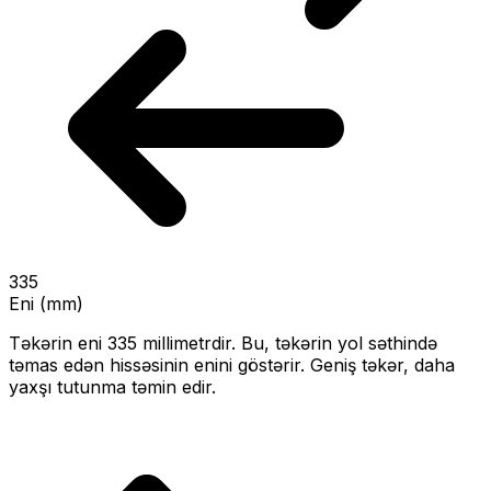
335
Eni (mm)
Təkərin eni
335
millimetrdir. Bu, təkərin yol səthində
təmas edən hissəsinin enini göstərir.
Geniş təkər, daha
yaxşı tutunma təmin edir.