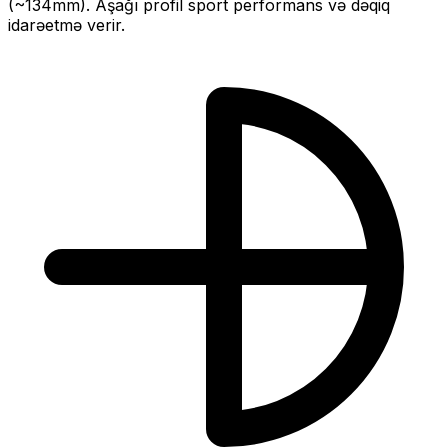
(~
134
mm).
Aşağı profil sport performans və dəqiq
idarəetmə verir.