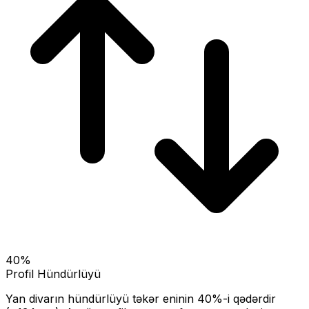
40
%
Profil Hündürlüyü
Yan divarın hündürlüyü təkər eninin
40
%-i qədərdir