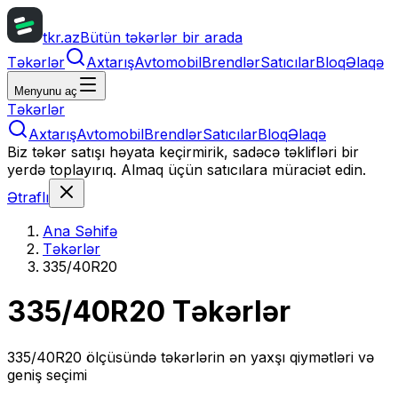
tkr.az
Bütün təkərlər bir arada
Təkərlər
Axtarış
Avtomobil
Brendlər
Satıcılar
Bloq
Əlaqə
Menyunu aç
Təkərlər
Axtarış
Avtomobil
Brendlər
Satıcılar
Bloq
Əlaqə
Biz təkər satışı həyata keçirmirik, sadəcə təklifləri bir
yerdə toplayırıq. Almaq üçün satıcılara müraciət edin.
Ətraflı
Ana Səhifə
Təkərlər
335/40R20
335/40R20
Təkərlər
335/40R20
ölçüsündə təkərlərin ən yaxşı qiymətləri və
geniş seçimi