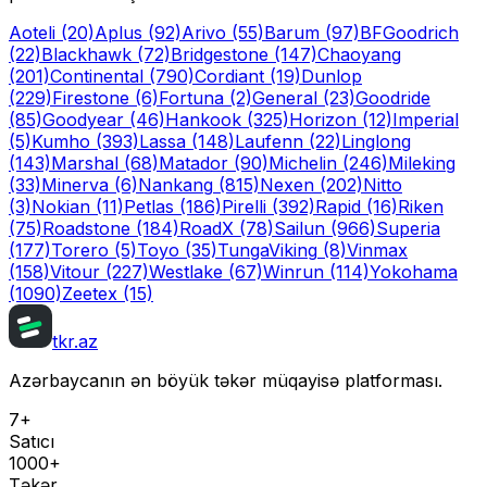
Aoteli
(20)
Aplus
(92)
Arivo
(55)
Barum
(97)
BFGoodrich
(22)
Blackhawk
(72)
Bridgestone
(147)
Chaoyang
(201)
Continental
(790)
Cordiant
(19)
Dunlop
(229)
Firestone
(6)
Fortuna
(2)
General
(23)
Goodride
(85)
Goodyear
(46)
Hankook
(325)
Horizon
(12)
Imperial
(5)
Kumho
(393)
Lassa
(148)
Laufenn
(22)
Linglong
(143)
Marshal
(68)
Matador
(90)
Michelin
(246)
Mileking
(33)
Minerva
(6)
Nankang
(815)
Nexen
(202)
Nitto
(3)
Nokian
(11)
Petlas
(186)
Pirelli
(392)
Rapid
(16)
Riken
(75)
Roadstone
(184)
RoadX
(78)
Sailun
(966)
Superia
(177)
Torero
(5)
Toyo
(35)
Tunga
Viking
(8)
Vinmax
(158)
Vitour
(227)
Westlake
(67)
Winrun
(114)
Yokohama
(1090)
Zeetex
(15)
tkr.az
Azərbaycanın ən böyük təkər müqayisə platforması.
7+
Satıcı
1000+
Təkər