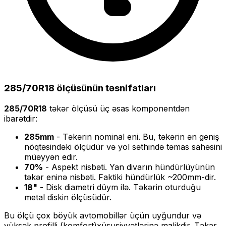
285/70R18
ölçüsünün təsnifatları
285/70R18
təkər ölçüsü üç əsas komponentdən
ibarətdir:
285
mm
- Təkərin nominal eni. Bu, təkərin ən geniş
nöqtəsindəki ölçüdür və yol səthində təmas sahəsini
müəyyən edir.
70
%
- Aspekt nisbəti. Yan divarın hündürlüyünün
təkər eninə nisbəti. Faktiki hündürlük ~
200
mm-dir.
18
"
- Disk diametri düym ilə. Təkərin oturduğu
metal diskin ölçüsüdür.
Bu ölçü
çox böyük
avtomobillər üçün uyğundur və
yüksək profilli (komfort)
xüsusiyyətlərinə malikdir. Təkər