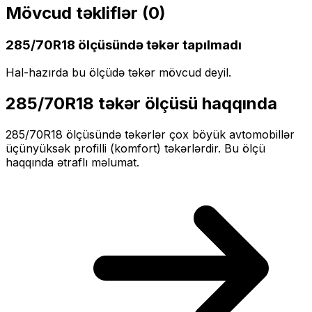
Mövcud təkliflər (
0
)
285/70R18
ölçüsündə təkər tapılmadı
Hal-hazırda bu ölçüdə təkər mövcud deyil.
285/70R18
təkər ölçüsü haqqında
285/70R18
ölçüsündə təkərlər
çox böyük
avtomobillər
üçün
yüksək profilli (komfort)
təkərlərdir. Bu ölçü
haqqında ətraflı məlumat.