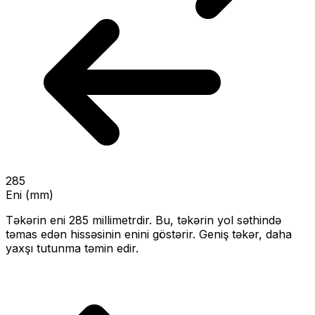
285
Eni (mm)
Təkərin eni
285
millimetrdir. Bu, təkərin yol səthində
təmas edən hissəsinin enini göstərir.
Geniş təkər, daha
yaxşı tutunma təmin edir.