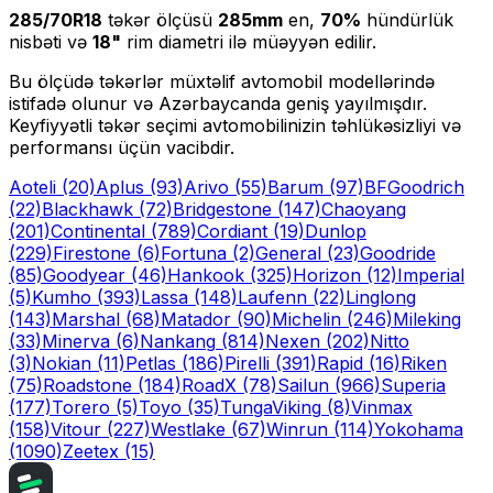
285/70R18
təkər ölçüsü
285
mm
en,
70
%
hündürlük
nisbəti və
18
"
rim diametri ilə müəyyən edilir.
Bu ölçüdə təkərlər müxtəlif avtomobil modellərində
istifadə olunur və Azərbaycanda geniş yayılmışdır.
Keyfiyyətli təkər seçimi avtomobilinizin təhlükəsizliyi və
performansı üçün vacibdir.
Aoteli
(20)
Aplus
(93)
Arivo
(55)
Barum
(97)
BFGoodrich
(22)
Blackhawk
(72)
Bridgestone
(147)
Chaoyang
(201)
Continental
(789)
Cordiant
(19)
Dunlop
(229)
Firestone
(6)
Fortuna
(2)
General
(23)
Goodride
(85)
Goodyear
(46)
Hankook
(325)
Horizon
(12)
Imperial
(5)
Kumho
(393)
Lassa
(148)
Laufenn
(22)
Linglong
(143)
Marshal
(68)
Matador
(90)
Michelin
(246)
Mileking
(33)
Minerva
(6)
Nankang
(814)
Nexen
(202)
Nitto
(3)
Nokian
(11)
Petlas
(186)
Pirelli
(391)
Rapid
(16)
Riken
(75)
Roadstone
(184)
RoadX
(78)
Sailun
(966)
Superia
(177)
Torero
(5)
Toyo
(35)
Tunga
Viking
(8)
Vinmax
(158)
Vitour
(227)
Westlake
(67)
Winrun
(114)
Yokohama
(1090)
Zeetex
(15)