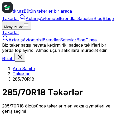
tkr.az
Bütün təkərlər bir arada
Təkərlər
Axtarış
Avtomobil
Brendlər
Satıcılar
Bloq
Əlaqə
Menyunu aç
Təkərlər
Axtarış
Avtomobil
Brendlər
Satıcılar
Bloq
Əlaqə
Biz təkər satışı həyata keçirmirik, sadəcə təklifləri bir
yerdə toplayırıq. Almaq üçün satıcılara müraciət edin.
Ətraflı
Ana Səhifə
Təkərlər
285/70R18
285/70R18
Təkərlər
285/70R18
ölçüsündə təkərlərin ən yaxşı qiymətləri və
geniş seçimi