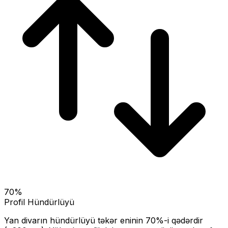
70
%
Profil Hündürlüyü
Yan divarın hündürlüyü təkər eninin
70
%-i qədərdir