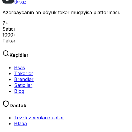
tkr.az
Azərbaycanın ən böyük təkər müqayisə platforması.
7+
Satıcı
1000+
Təkər
Keçidlər
Əsas
Təkərlər
Brendlər
Satıcılar
Bloq
Dəstək
Tez-tez verilən suallar
Əlaqə