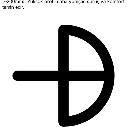
(~
200
mm).
Yüksək profil daha yumşaq sürüş və komfort
təmin edir.