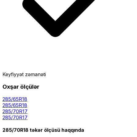
Keyfiyyət zəmanəti
Oxşar ölçülər
285/65R18
285
/
65
R
18
285/70R17
285
/
70
R
17
285/70R18
təkər ölçüsü haqqında